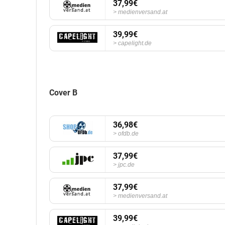
37,99€
medienversand.at
39,99€
capelight.de
Cover B
36,98€
ofdb.de
37,99€
jpc.de
37,99€
medienversand.at
39,99€