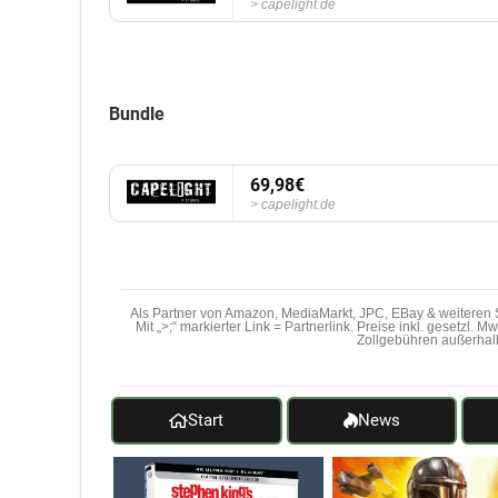
capelight.de
Bundle
69,98€
capelight.de
Als Partner von Amazon, MediaMarkt, JPC, EBay & weiteren S
Mit „>;“ markierter Link = Partnerlink. Preise inkl. gesetzl. 
Zollgebühren außerhal
Start
News