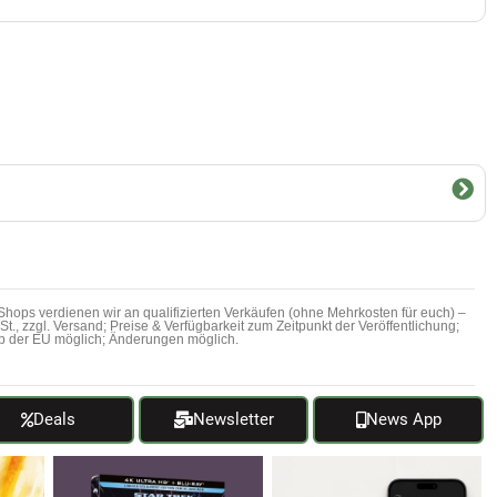
hops verdienen wir an qualifizierten Verkäufen (ohne Mehrkosten für euch) –
MwSt., zzgl. Versand; Preise & Verfügbarkeit zum Zeitpunkt der Veröffentlichung;
b der EU möglich; Änderungen möglich.
Deals
Newsletter
News App