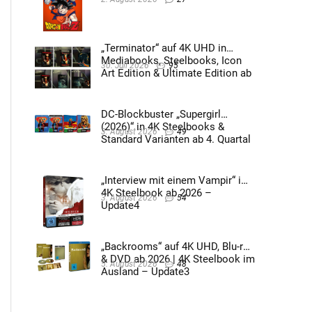
„Terminator“ auf 4K UHD in
Mediabooks, Steelbooks, Icon
30. Juli 2026
95
Art Edition & Ultimate Edition ab
2026 – Update2
DC-Blockbuster „Supergirl
(2026)“ in 4K Steelbooks &
3. August 2026
49
Standard Varianten ab 4. Quartal
2026 – Update4
„Interview mit einem Vampir“ im
4K Steelbook ab 2026 –
3. August 2026
54
Update4
„Backrooms“ auf 4K UHD, Blu-ray
& DVD ab 2026 | 4K Steelbook im
5. August 2026
48
Ausland – Update3