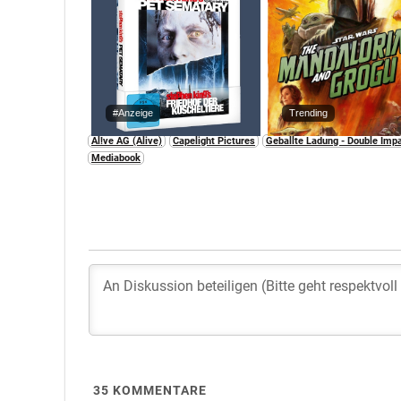
#Anzeige
Trending
Al!ve AG (Alive)
Capelight Pictures
Geballte Ladung - Double Imp
Mediabook
35
KOMMENTARE