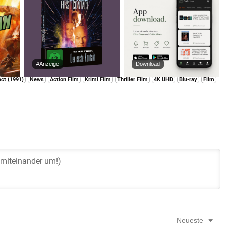
#Anzeige
Download
act (1991)
News
Action Film
Krimi Film
Thriller Film
4K UHD
Blu-ray
Film
Neueste