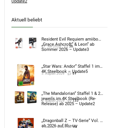
Update2
Aktuell beliebt
Resident Evil Requiem amiibo
„Grace Ashcroft“ & Leon“ ab
31. Juli 2026
56
Sommer 2026 – Update3
„Star Wars: Andor“ Staffel 1 im
4K Steelbook – Update5
5. August 2026
61
„The Mandalorian“ Staffel 1 & 2
jeweils im 4K Steelbook (Re-
5. August 2026
133
Release) ab 2025 – Update2
„Dragonball Z – TV-Serie“ Vol. 4
ab 2026 auf Blu-ray
2. August 2026
27