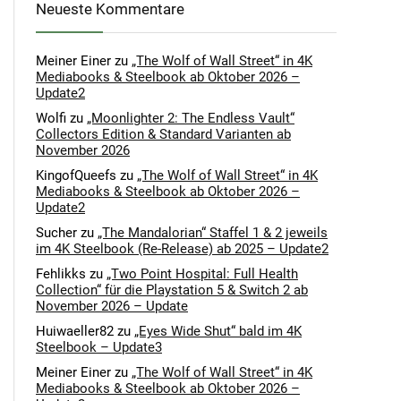
Neueste Kommentare
Meiner Einer
zu
„The Wolf of Wall Street“ in 4K
Mediabooks & Steelbook ab Oktober 2026 –
Update2
Wolfi
zu
„Moonlighter 2: The Endless Vault“
Collectors Edition & Standard Varianten ab
November 2026
KingofQueefs
zu
„The Wolf of Wall Street“ in 4K
Mediabooks & Steelbook ab Oktober 2026 –
Update2
Sucher
zu
„The Mandalorian“ Staffel 1 & 2 jeweils
im 4K Steelbook (Re-Release) ab 2025 – Update2
Fehlikks
zu
„Two Point Hospital: Full Health
Collection“ für die Playstation 5 & Switch 2 ab
November 2026 – Update
Huiwaeller82
zu
„Eyes Wide Shut“ bald im 4K
Steelbook – Update3
Meiner Einer
zu
„The Wolf of Wall Street“ in 4K
Mediabooks & Steelbook ab Oktober 2026 –