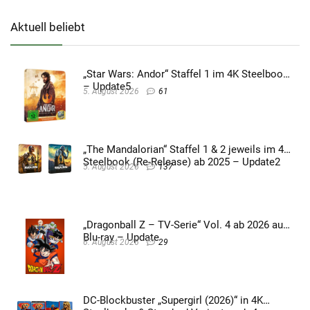
Aktuell beliebt
„Star Wars: Andor“ Staffel 1 im 4K Steelbook
– Update5
5. August 2026
61
„The Mandalorian“ Staffel 1 & 2 jeweils im 4K
Steelbook (Re-Release) ab 2025 – Update2
5. August 2026
137
„Dragonball Z – TV-Serie“ Vol. 4 ab 2026 auf
Blu-ray – Update
6. August 2026
29
DC-Blockbuster „Supergirl (2026)“ in 4K