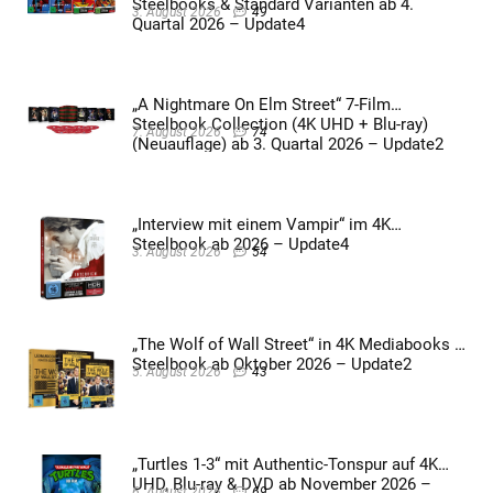
Steelbooks & Standard Varianten ab 4.
3. August 2026
49
Quartal 2026 – Update4
„A Nightmare On Elm Street“ 7-Film
Steelbook Collection (4K UHD + Blu-ray)
7. August 2026
74
(Neuauflage) ab 3. Quartal 2026 – Update2
„Interview mit einem Vampir“ im 4K
Steelbook ab 2026 – Update4
3. August 2026
54
„The Wolf of Wall Street“ in 4K Mediabooks &
Steelbook ab Oktober 2026 – Update2
5. August 2026
43
„Turtles 1-3“ mit Authentic-Tonspur auf 4K
UHD, Blu-ray & DVD ab November 2026 –
6. August 2026
69