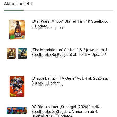
Aktuell beliebt
„Star Wars: Andor“ Staffel 1 im 4K Steelbook
– Update5
5. August 2026
61
„The Mandalorian“ Staffel 1 & 2 jeweils im 4K
Steelbook (Re-Release) ab 2025 – Update2
5. August 2026
137
„Dragonball Z – TV-Serie“ Vol. 4 ab 2026 auf
Blu-ray – Update
6. August 2026
29
DC-Blockbuster „Supergirl (2026)“ in 4K
Steelbooks & Standard Varianten ab 4.
3. August 2026
49
Quartal 2026 – Update4