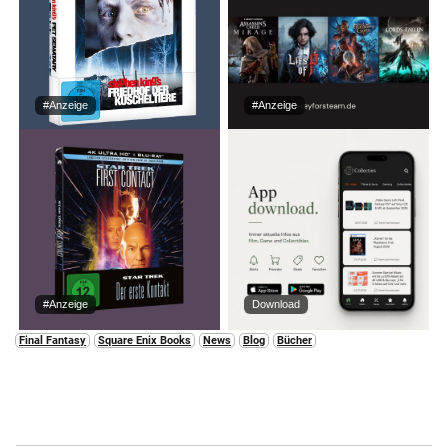
#Anzeige
#Anzeige
#Anzeige
Download
Final Fantasy
Square Enix Books
News
Blog
Bücher