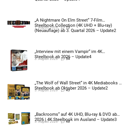
„A Nightmare On Elm Street“ 7-Film
Steelbook Collection (4K UHD + Blu-ray)
7. August 2026
73
(Neuauflage) ab 3. Quartal 2026 – Update2
„Interview mit einem Vampir“ im 4K
Steelbook ab 2026 – Update4
3. August 2026
54
„The Wolf of Wall Street“ in 4K Mediabooks &
Steelbook ab Oktober 2026 – Update2
5. August 2026
43
„Backrooms“ auf 4K UHD, Blu-ray & DVD ab
2026 | 4K Steelbook im Ausland – Update3
5. August 2026
48