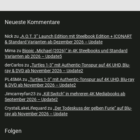
Neueste Kommentare
Nick
zu
„A.O.T. 3“ Launch Edition mit Steelbook Edition + ICONART
& Standard Varianten ab Dezember 2026 – Update
Mima
zu
Biopic „Michael (2026)“ in 4K Steelbooks und Standard
Varianten ab 2026 – Update5
derCarlos
zu
„Turtles 1-3“ mit Authentic-Tonspur auf 4K UHD, Blu-
ray & DVD ab November 2026 – Update2
PL4SMA
zu
„Turtles 1-3“ mit Authentic-Tonspur auf 4K UHD, Blu-ray
& DVD ab November 2026 – Update2
Jimcarreyfan23
zu
„Kill Switch“ in mehreren 4K Mediabooks ab
September 2026 – Update2
CrystalLakeLifequard
zu
„Der Todeskuss der gelben Furie“ auf Blu-
ray ab November 2026 – Update
Folgen