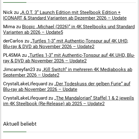
Nick
zu
„A.O.T. 3“ Launch Edition mit Steelbook Edition +
ICONART & Standard Varianten ab Dezember 2026 – Update
Mima
zu
Biopic „Michael (2026)“ in 4K Steelbooks und Standard
Varianten ab 2026 – Update5
derCarlos
zu
„Turtles 1-3“ mit Authentic-Tonspur auf 4K UHD,
Blu-ray & DVD ab November 2026 – Update2
PL4SMA
zu
„Turtles 1-3“ mit Authentic-Tonspur auf 4K UHD, Blu-
ray & DVD ab November 2026 – Update2
Jimcarreyfan23
zu
„Kill Switch“ in mehreren 4K Mediabooks ab
September 2026 – Update2
CrystalLakeLifequard
zu
„Der Todeskuss der gelben Furie“ auf
Blu-ray ab November 2026 – Update
CrystalLakeLifequard
zu
„The Mandalorian“ Staffel 1 & 2 jeweils
im 4K Steelbook (Re-Release) ab 2025 – Update2
Aktuell beliebt