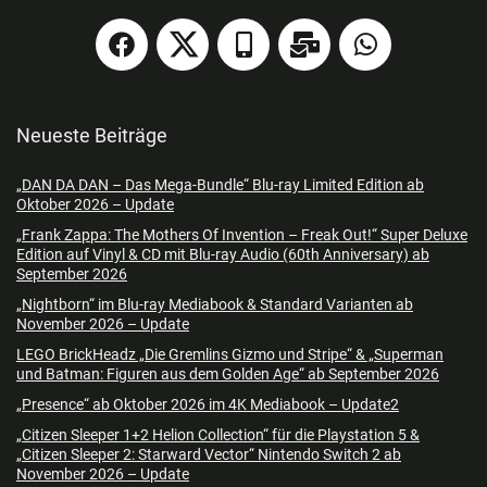
Neueste Beiträge
„DAN DA DAN – Das Mega-Bundle“ Blu-ray Limited Edition ab
Oktober 2026 – Update
„Frank Zappa: The Mothers Of Invention – Freak Out!“ Super Deluxe
Edition auf Vinyl & CD mit Blu-ray Audio (60th Anniversary) ab
September 2026
„Nightborn“ im Blu-ray Mediabook & Standard Varianten ab
November 2026 – Update
LEGO BrickHeadz „Die Gremlins Gizmo und Stripe“ & „Superman
und Batman: Figuren aus dem Golden Age“ ab September 2026
„Presence“ ab Oktober 2026 im 4K Mediabook – Update2
„Citizen Sleeper 1+2 Helion Collection“ für die Playstation 5 &
„Citizen Sleeper 2: Starward Vector“ Nintendo Switch 2 ab
November 2026 – Update