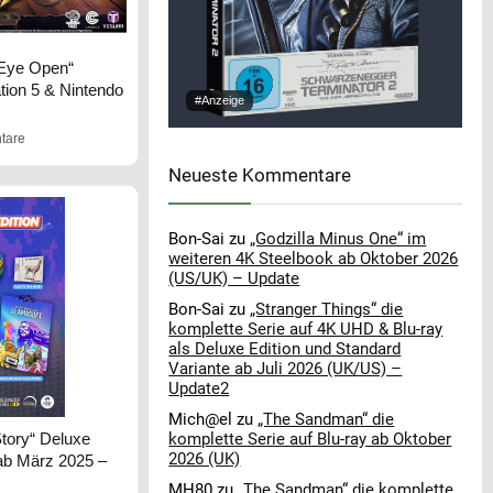
 Eye Open“
ation 5 & Nintendo
#Anzeige
tare
Neueste Kommentare
Bon-Sai
zu
„Godzilla Minus One“ im
weiteren 4K Steelbook ab Oktober 2026
(US/UK) – Update
Bon-Sai
zu
„Stranger Things“ die
komplette Serie auf 4K UHD & Blu-ray
als Deluxe Edition und Standard
Variante ab Juli 2026 (UK/US) –
Update2
Mich@el
zu
„The Sandman“ die
komplette Serie auf Blu-ray ab Oktober
Story“ Deluxe
2026 (UK)
 ab März 2025 –
MH80
zu
„The Sandman“ die komplette