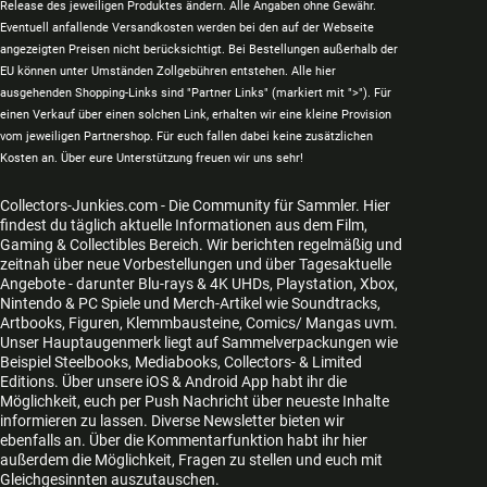
Release des jeweiligen Produktes ändern. Alle Angaben ohne Gewähr.
Eventuell anfallende Versandkosten werden bei den auf der Webseite
angezeigten Preisen nicht berücksichtigt. Bei Bestellungen außerhalb der
EU können unter Umständen Zollgebühren entstehen. Alle hier
ausgehenden Shopping-Links sind "Partner Links" (markiert mit ">"). Für
einen Verkauf über einen solchen Link, erhalten wir eine kleine Provision
vom jeweiligen Partnershop. Für euch fallen dabei keine zusätzlichen
Kosten an. Über eure Unterstützung freuen wir uns sehr!
Collectors-Junkies.com - Die Community für Sammler. Hier
findest du täglich aktuelle Informationen aus dem Film,
Gaming & Collectibles Bereich. Wir berichten regelmäßig und
zeitnah über neue Vorbestellungen und über Tagesaktuelle
Angebote - darunter Blu-rays & 4K UHDs, Playstation, Xbox,
Nintendo & PC Spiele und Merch-Artikel wie Soundtracks,
Artbooks, Figuren, Klemmbausteine, Comics/ Mangas uvm.
Unser Hauptaugenmerk liegt auf Sammelverpackungen wie
Beispiel Steelbooks, Mediabooks, Collectors- & Limited
Editions. Über unsere iOS & Android App habt ihr die
Möglichkeit, euch per Push Nachricht über neueste Inhalte
informieren zu lassen. Diverse Newsletter bieten wir
ebenfalls an. Über die Kommentarfunktion habt ihr hier
außerdem die Möglichkeit, Fragen zu stellen und euch mit
Gleichgesinnten auszutauschen.