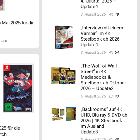
4. Quartal 2026 –
Update4
3. August 2026
49
 Mai 2025 für die
„Interview mit einem
Vampir“ im 4K
Steelbook ab 2026 –
tare
Update4
3. August 2026
54
„The Wolf of Wall
Street“ in 4K
Mediabooks &
Steelbook ab Oktober
2026 – Update2
5. August 2026
43
„Backrooms“ auf 4K
UHD, Blu-ray & DVD ab
2026 | 4K Steelbook
im Ausland –
25 für die
Update3
itch
5. August 2026
48