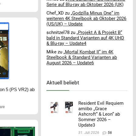
Serie auf Blu-ray ab Oktober 2026 (UK)
r
Chef_XD
zu
„Godzilla Minus One“ im
weiteren 4K Steelbook ab Oktober 2026
(US/UK) – Update
schnitzel78
zu
„Projekt A & Projekt B“
bald in Standard Varianten auf 4K UHD
& Blu-ray – Update4
Mike
zu
„Mortal Kombat II“ im 4K
Steelbook & Standard Varianten ab
August 2026 – Update6
Aktuell beliebt
tion 5 (PS VR2) ab
Resident Evil Requiem
are
amiibo „Grace
Ashcroft“ & Leon“ ab
Sommer 2026 –
Update3
31. Juli 2026
56