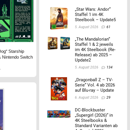
„Star Wars: Andor“
Staffel 1 im 4K
Steelbook – Update5
5. August 2026
61
„The Mandalorian“
Staffel 1 & 2 jeweils
im 4K Steelbook (Re-
Dog“ Starship
Release) ab 2025 –
 & Nintendo Switch
Update2
5. August 2026
134
r
„Dragonball Z – TV-
Serie“ Vol. 4 ab 2026
auf Blu-ray – Update
6. August 2026
29
DC-Blockbuster
„Supergirl (2026)“ in
4K Steelbooks &
Standard Varianten ab