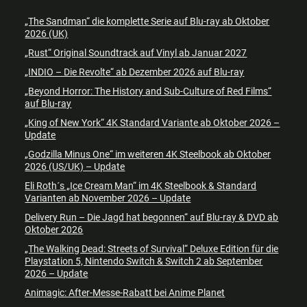
„The Sandman“ die komplette Serie auf Blu-ray ab Oktober
2026 (UK)
„Rust“ Original Soundtrack auf Vinyl ab Januar 2027
„INDIO – Die Revolte“ ab Dezember 2026 auf Blu-ray
„Beyond Horror: The History and Sub-Culture of Red Films“
auf Blu-ray
„King of New York“ 4K Standard Variante ab Oktober 2026 –
Update
„Godzilla Minus One“ im weiteren 4K Steelbook ab Oktober
2026 (US/UK) – Update
Eli Roth´s „Ice Cream Man“ im 4K Steelbook & Standard
Varianten ab November 2026 – Update
Delivery Run – Die Jagd hat begonnen“ auf Blu-ray & DVD ab
Oktober 2026
„The Walking Dead: Streets of Survival“ Deluxe Edition für die
Playstation 5, Nintendo Switch & Switch 2 ab September
2026 – Update
Animagic: After-Messe-Rabatt bei Anime Planet