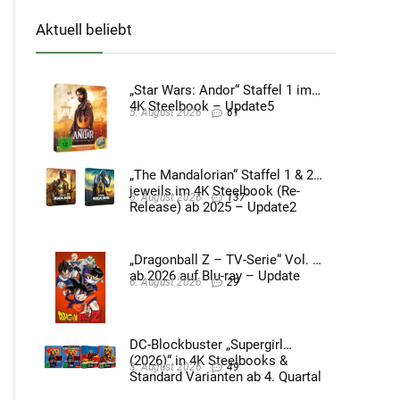
Aktuell beliebt
„Star Wars: Andor“ Staffel 1 im
4K Steelbook – Update5
5. August 2026
61
„The Mandalorian“ Staffel 1 & 2
jeweils im 4K Steelbook (Re-
5. August 2026
137
Release) ab 2025 – Update2
„Dragonball Z – TV-Serie“ Vol. 4
ab 2026 auf Blu-ray – Update
6. August 2026
29
DC-Blockbuster „Supergirl
(2026)“ in 4K Steelbooks &
3. August 2026
49
Standard Varianten ab 4. Quartal
2026 – Update4