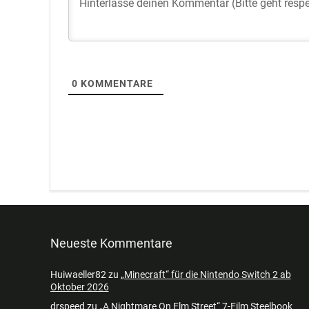
0
KOMMENTARE
Neueste Kommentare
Huiwaeller82
zu
„Minecraft“ für die Nintendo Switch 2 ab
Oktober 2026
drspeed
zu
„A Nightmare On Elm Street“ 7-Film Steelbook