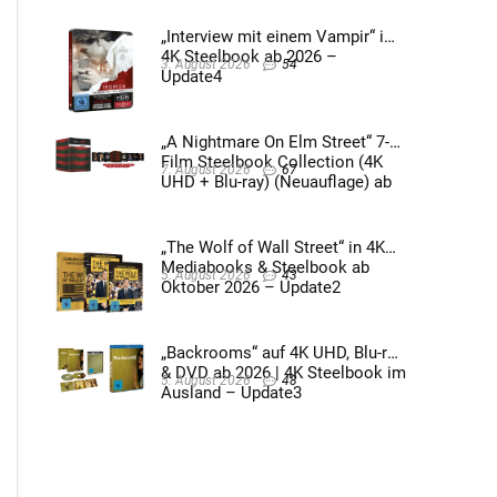
„Interview mit einem Vampir“ im
4K Steelbook ab 2026 –
3. August 2026
54
Update4
„A Nightmare On Elm Street“ 7-
Film Steelbook Collection (4K
7. August 2026
67
UHD + Blu-ray) (Neuauflage) ab
3. Quartal 2026 – Update2
„The Wolf of Wall Street“ in 4K
Mediabooks & Steelbook ab
5. August 2026
43
Oktober 2026 – Update2
„Backrooms“ auf 4K UHD, Blu-ray
& DVD ab 2026 | 4K Steelbook im
5. August 2026
48
Ausland – Update3