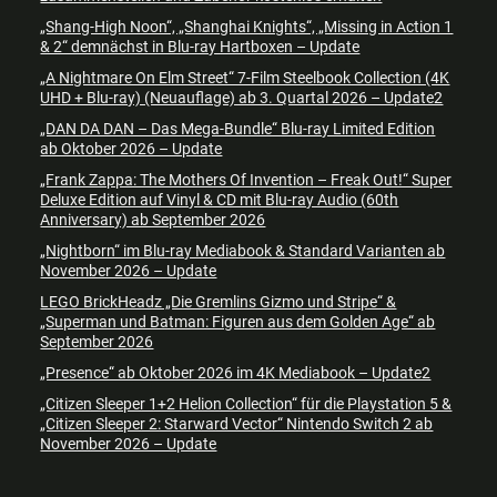
„Shang-High Noon“, „Shanghai Knights“, „Missing in Action 1
& 2“ demnächst in Blu-ray Hartboxen – Update
„A Nightmare On Elm Street“ 7-Film Steelbook Collection (4K
UHD + Blu-ray) (Neuauflage) ab 3. Quartal 2026 – Update2
„DAN DA DAN – Das Mega-Bundle“ Blu-ray Limited Edition
ab Oktober 2026 – Update
„Frank Zappa: The Mothers Of Invention – Freak Out!“ Super
Deluxe Edition auf Vinyl & CD mit Blu-ray Audio (60th
Anniversary) ab September 2026
„Nightborn“ im Blu-ray Mediabook & Standard Varianten ab
November 2026 – Update
LEGO BrickHeadz „Die Gremlins Gizmo und Stripe“ &
„Superman und Batman: Figuren aus dem Golden Age“ ab
September 2026
„Presence“ ab Oktober 2026 im 4K Mediabook – Update2
„Citizen Sleeper 1+2 Helion Collection“ für die Playstation 5 &
„Citizen Sleeper 2: Starward Vector“ Nintendo Switch 2 ab
November 2026 – Update