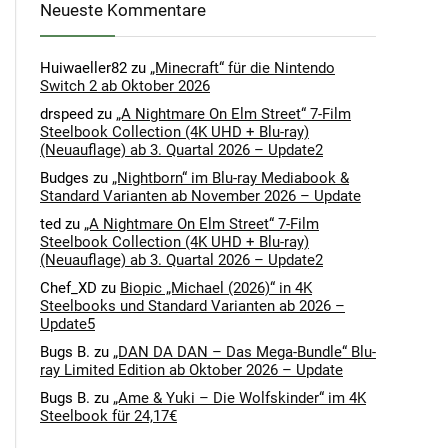
Neueste Kommentare
Huiwaeller82
zu
„Minecraft“ für die Nintendo
Switch 2 ab Oktober 2026
drspeed
zu
„A Nightmare On Elm Street“ 7-Film
Steelbook Collection (4K UHD + Blu-ray)
(Neuauflage) ab 3. Quartal 2026 – Update2
Budges
zu
„Nightborn“ im Blu-ray Mediabook &
Standard Varianten ab November 2026 – Update
ted
zu
„A Nightmare On Elm Street“ 7-Film
Steelbook Collection (4K UHD + Blu-ray)
(Neuauflage) ab 3. Quartal 2026 – Update2
Chef_XD
zu
Biopic „Michael (2026)“ in 4K
Steelbooks und Standard Varianten ab 2026 –
Update5
Bugs B.
zu
„DAN DA DAN – Das Mega-Bundle“ Blu-
ray Limited Edition ab Oktober 2026 – Update
Bugs B.
zu
„Ame & Yuki – Die Wolfskinder“ im 4K
Steelbook für 24,17€