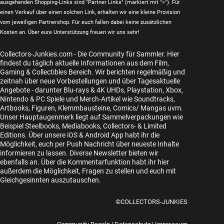
ausgehenden Shopping-Links sind "Partner Links" (markiert mit ">"). Für
einen Verkauf über einen solchen Link, erhalten wir eine kleine Provision
vom jeweiligen Partnershop. Für euch fallen dabei keine zusätzlichen
Kosten an. Über eure Unterstützung freuen wir uns sehr!
Collectors-Junkies.com - Die Community für Sammler. Hier
findest du täglich aktuelle Informationen aus dem Film,
Gaming & Collectibles Bereich. Wir berichten regelmäßig und
zeitnah über neue Vorbestellungen und über Tagesaktuelle
Angebote - darunter Blu-rays & 4K UHDs, Playstation, Xbox,
Nintendo & PC Spiele und Merch-Artikel wie Soundtracks,
Artbooks, Figuren, Klemmbausteine, Comics/ Mangas uvm.
Unser Hauptaugenmerk liegt auf Sammelverpackungen wie
Beispiel Steelbooks, Mediabooks, Collectors- & Limited
Editions. Über unsere iOS & Android App habt ihr die
Möglichkeit, euch per Push Nachricht über neueste Inhalte
informieren zu lassen. Diverse Newsletter bieten wir
ebenfalls an. Über die Kommentarfunktion habt ihr hier
außerdem die Möglichkeit, Fragen zu stellen und euch mit
Gleichgesinnten auszutauschen.
©COLLECTORS-JUNKIES