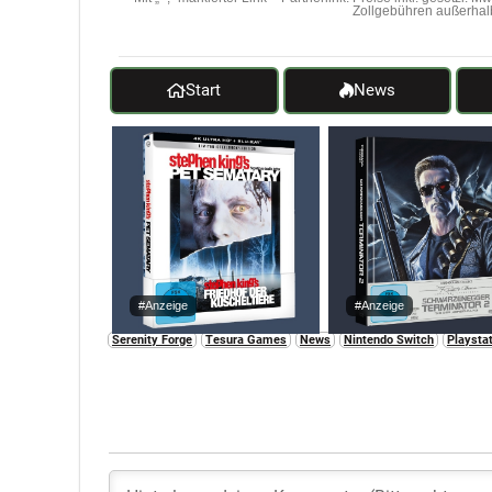
Zollgebühren außerhal
Start
News
#Anzeige
#Anzeige
Serenity Forge
Tesura Games
News
Nintendo Switch
Playstat