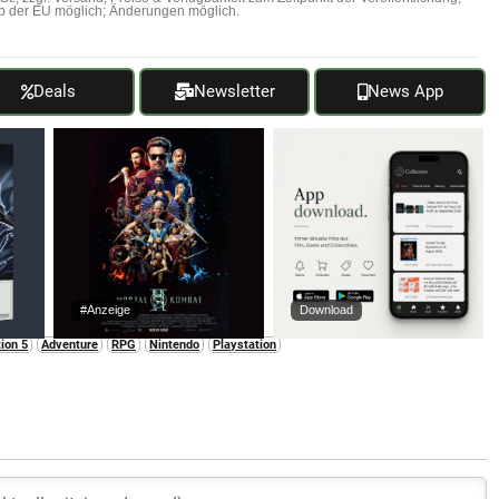
b der EU möglich; Änderungen möglich.
Deals
Newsletter
News App
#Anzeige
Download
ion 5
Adventure
RPG
Nintendo
Playstation