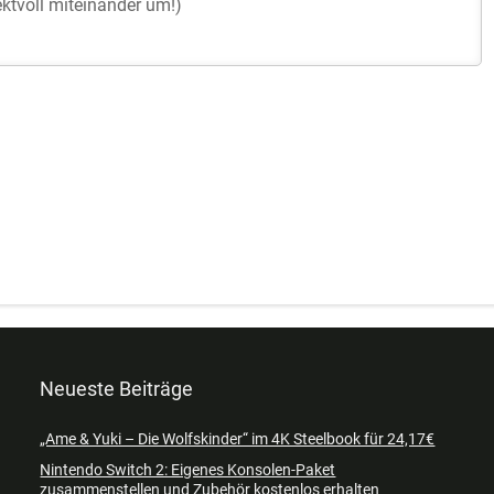
Neueste Beiträge
„Ame & Yuki – Die Wolfskinder“ im 4K Steelbook für 24,17€
Nintendo Switch 2: Eigenes Konsolen-Paket
zusammenstellen und Zubehör kostenlos erhalten