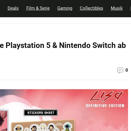
Deals
Film & Serie
Gaming
Collectibles
Musik
die Playstation 5 & Nintendo Switch ab
0