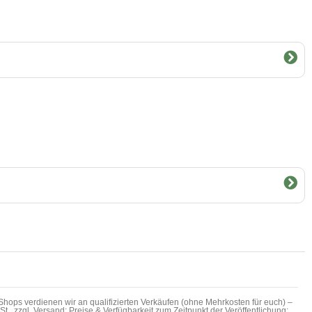
hops verdienen wir an qualifizierten Verkäufen (ohne Mehrkosten für euch) –
MwSt., zzgl. Versand; Preise & Verfügbarkeit zum Zeitpunkt der Veröffentlichung;