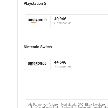
Playstation 5
40,94€
Amazon.de
Nintendo Switch
44,54€
Amazon.de
Als Partner von Amazon, MediaMarkt, JPC, EBay & weiteren S
Mit „>;“ markierter Link = Partnerlink. Preise inkl. gesetzl. 