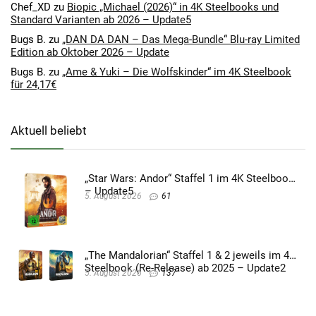
Chef_XD
zu
Biopic „Michael (2026)“ in 4K Steelbooks und
Standard Varianten ab 2026 – Update5
Bugs B.
zu
„DAN DA DAN – Das Mega-Bundle“ Blu-ray Limited
Edition ab Oktober 2026 – Update
Bugs B.
zu
„Ame & Yuki – Die Wolfskinder“ im 4K Steelbook
für 24,17€
Aktuell beliebt
„Star Wars: Andor“ Staffel 1 im 4K Steelbook
– Update5
5. August 2026
61
„The Mandalorian“ Staffel 1 & 2 jeweils im 4K
Steelbook (Re-Release) ab 2025 – Update2
5. August 2026
137