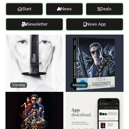
Start
News
Deals
Newsletter
News App
Trending
#Anzeige