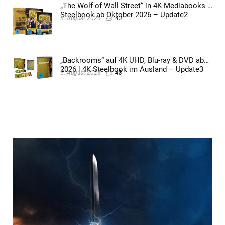
„The Wolf of Wall Street“ in 4K Mediabooks &
Steelbook ab Oktober 2026 – Update2
5. August 2026
43
„Backrooms“ auf 4K UHD, Blu-ray & DVD ab
2026 | 4K Steelbook im Ausland – Update3
5. August 2026
48