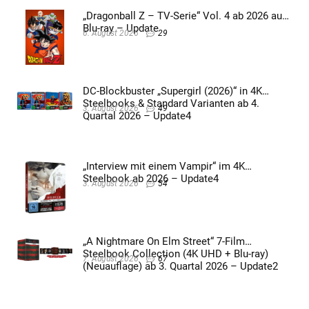
„Dragonball Z – TV-Serie“ Vol. 4 ab 2026 auf
Blu-ray – Update
6. August 2026
29
DC-Blockbuster „Supergirl (2026)“ in 4K
Steelbooks & Standard Varianten ab 4.
3. August 2026
49
Quartal 2026 – Update4
„Interview mit einem Vampir“ im 4K
Steelbook ab 2026 – Update4
3. August 2026
54
„A Nightmare On Elm Street“ 7-Film
Steelbook Collection (4K UHD + Blu-ray)
7. August 2026
67
(Neuauflage) ab 3. Quartal 2026 – Update2