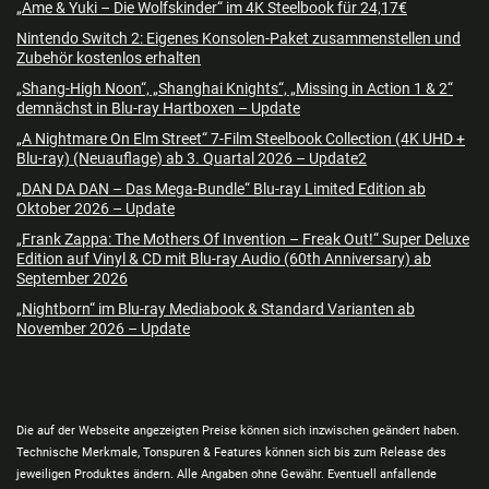
„Ame & Yuki – Die Wolfskinder“ im 4K Steelbook für 24,17€
Nintendo Switch 2: Eigenes Konsolen-Paket zusammenstellen und
Zubehör kostenlos erhalten
„Shang-High Noon“, „Shanghai Knights“, „Missing in Action 1 & 2“
demnächst in Blu-ray Hartboxen – Update
„A Nightmare On Elm Street“ 7-Film Steelbook Collection (4K UHD +
Blu-ray) (Neuauflage) ab 3. Quartal 2026 – Update2
„DAN DA DAN – Das Mega-Bundle“ Blu-ray Limited Edition ab
Oktober 2026 – Update
„Frank Zappa: The Mothers Of Invention – Freak Out!“ Super Deluxe
Edition auf Vinyl & CD mit Blu-ray Audio (60th Anniversary) ab
September 2026
„Nightborn“ im Blu-ray Mediabook & Standard Varianten ab
November 2026 – Update
Die auf der Webseite angezeigten Preise können sich inzwischen geändert haben.
Technische Merkmale, Tonspuren & Features können sich bis zum Release des
jeweiligen Produktes ändern. Alle Angaben ohne Gewähr. Eventuell anfallende