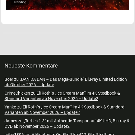
Trending
Neueste Kommentare
Boer
zu
„DAN DA DAN – Das Mega-Bundle“ Blu-ray Limited Edition
ab Oktober 2026 – Update
CrimeChicken
zu
Eli Roth´s „Ice Cream Man“ im 4K Steelbook &
Standard Varianten ab November 2026 – Update2
Yanko
zu
Eli Roth´s „Ice Cream Man“ im 4K Steelbook & Standard
Varianten ab November 2026 – Update2
James
zu
„Turtles 1-3“ mit Authentic-Tonspur auf 4K UHD, Blu-ray &
DVD ab November 2026 – Update2
wilco1896
zu
„A Nightmare On Elm Street“ 7-Film Steelbook