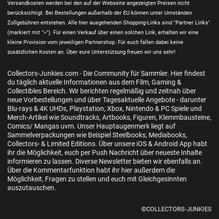
Versandkosten werden bei den auf der Webseite angezeigten Preisen nicht
berücksichtigt. Bei Bestellungen außerhalb der EU können unter Umständen
Zollgebühren entstehen. Alle hier ausgehenden Shopping-Links sind "Partner Links"
(markiert mit ">"). Für einen Verkauf über einen solchen Link, erhalten wir eine
kleine Provision vom jeweiligen Partnershop. Für euch fallen dabei keine
zusätzlichen Kosten an. Über eure Unterstützung freuen wir uns sehr!
Collectors-Junkies.com - Die Community für Sammler. Hier findest
du täglich aktuelle Informationen aus dem Film, Gaming &
Collectibles Bereich. Wir berichten regelmäßig und zeitnah über
neue Vorbestellungen und über Tagesaktuelle Angebote - darunter
Blu-rays & 4K UHDs, Playstation, Xbox, Nintendo & PC Spiele und
Merch-Artikel wie Soundtracks, Artbooks, Figuren, Klemmbausteine,
Comics/ Mangas uvm. Unser Hauptaugenmerk liegt auf
Sammelverpackungen wie Beispiel Steelbooks, Mediabooks,
Collectors- & Limited Editions. Über unsere iOS & Android App habt
ihr die Möglichkeit, euch per Push Nachricht über neueste Inhalte
informieren zu lassen. Diverse Newsletter bieten wir ebenfalls an.
Über die Kommentarfunktion habt ihr hier außerdem die
Möglichkeit, Fragen zu stellen und euch mit Gleichgesinnten
auszutauschen.
©COLLECTORS-JUNKIES