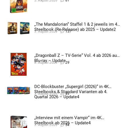
5. August 2026
61
„The Mandalorian“ Staffel 1 & 2 jeweils im 4K
Steelbook (Re-Release) ab 2025 – Update2
5. August 2026
137
„Dragonball Z – TV-Serie“ Vol. 4 ab 2026 auf
Blu-ray – Update
6. August 2026
29
DC-Blockbuster „Supergirl (2026)“ in 4K
Steelbooks & Standard Varianten ab 4.
3. August 2026
49
Quartal 2026 – Update4
„Interview mit einem Vampir“ im 4K
Steelbook ab 2026 – Update4
3. August 2026
54