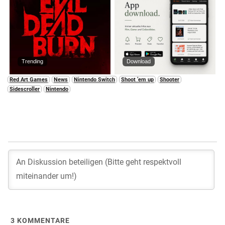
Trending
Download
Red Art Games
News
Nintendo Switch
Shoot ’em up
Shooter
Sidescroller
Nintendo
3
KOMMENTARE