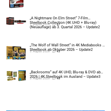
„A Nightmare On Elm Street“ 7-Film
Steelbook Collection (4K UHD + Blu-ray)
7. August 2026
67
(Neuauflage) ab 3. Quartal 2026 – Update2
„The Wolf of Wall Street“ in 4K Mediabooks &
Steelbook ab Oktober 2026 – Update2
5. August 2026
43
„Backrooms“ auf 4K UHD, Blu-ray & DVD ab
2026 | 4K Steelbook im Ausland – Update3
5. August 2026
48