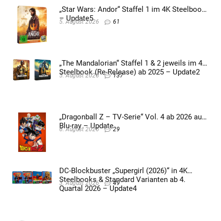
„Star Wars: Andor“ Staffel 1 im 4K Steelbook
– Update5
5. August 2026
61
„The Mandalorian“ Staffel 1 & 2 jeweils im 4K
Steelbook (Re-Release) ab 2025 – Update2
5. August 2026
137
„Dragonball Z – TV-Serie“ Vol. 4 ab 2026 auf
Blu-ray – Update
6. August 2026
29
DC-Blockbuster „Supergirl (2026)“ in 4K
Steelbooks & Standard Varianten ab 4.
3. August 2026
49
Quartal 2026 – Update4