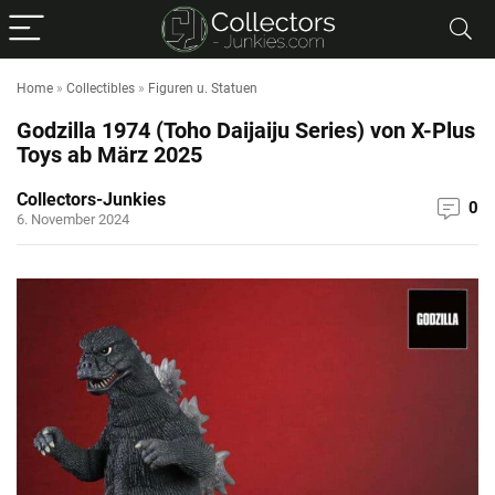
Home
»
Collectibles
»
Figuren u. Statuen
Godzilla 1974 (Toho Daijaiju Series) von X-Plus
Toys ab März 2025
Collectors-Junkies
0
6. November 2024