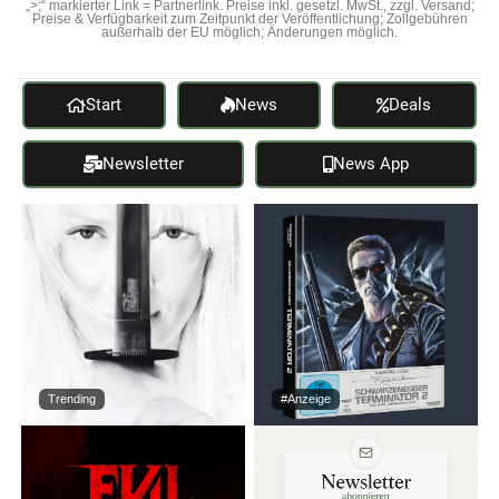
„>;“ markierter Link = Partnerlink. Preise inkl. gesetzl. MwSt., zzgl. Versand;
Preise & Verfügbarkeit zum Zeitpunkt der Veröffentlichung; Zollgebühren
außerhalb der EU möglich; Änderungen möglich.
Start
News
Deals
Newsletter
News App
Trending
#Anzeige