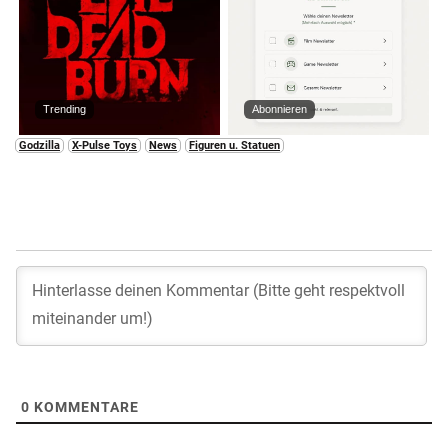
Trending
Abonnieren
Godzilla
X-Pulse Toys
News
Figuren u. Statuen
0
KOMMENTARE