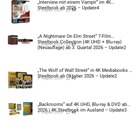
„Interview mit einem Vampir“ im 4K
Steelbook ab 2026 – Update4
3. August 2026
54
„A Nightmare On Elm Street“ 7-Film
Steelbook Collection (4K UHD + Blu-ray)
7. August 2026
65
(Neuauflage) ab 3. Quartal 2026 – Update2
„The Wolf of Wall Street“ in 4K Mediabooks &
Steelbook ab Oktober 2026 – Update2
5. August 2026
43
„Backrooms“ auf 4K UHD, Blu-ray & DVD ab
2026 | 4K Steelbook im Ausland – Update3
5. August 2026
48