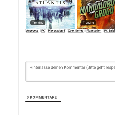
Trending
Trending
Angebote
PC
Playstation 5
Xbox Series
Playstation
PC Spie
0
KOMMENTARE