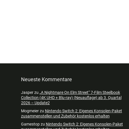
Neueste Kommentare
Jasper
zu
„A Nightmare On Elm Street“ 7-Film Steelbook
Collection (4K UHD + Blu-ray) (Neuauflage) ab 3. Quartal
2026 – Update2
Mogmeier
zu
Nintendo Switch 2: Eigenes Konsolen-Paket
zusammenstellen und Zubehör kostenlos erhalten
Gamestop
zu
Nintendo Switch 2: Eigenes Konsolen-Paket