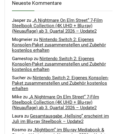
Neueste Kommentare
Jasper
zu
„A Nightmare On Elm Street“ 7-Film
Steelbook Collection (4K UHD + Blu-ray)
(Neuauflage) ab 3. Quartal 2026 – Update2
Mogmeier
zu
Nintendo Switch 2: Eigenes
Konsolen-Paket zusammenstellen und Zubehör
kostenlos erhalten
Gamestop
zu
Nintendo Switch 2: Eigenes
Konsolen-Paket zusammenstellen und Zubehör
kostenlos erhalten
Sucher
zu
Nintendo Switch 2: Eigenes Konsolen-
Paket zusammenstellen und Zubehör kostenlos
erhalten
Mike
zu
„A Nightmare On Elm Street“ 7-Film
Steelbook Collection (4K UHD + Blu-ray)
(Neuauflage) ab 3. Quartal 2026 – Update2
Laura
zu
Gesamtausgabe „Hellsing“ erscheint im
Juli im Blu-ray Steelbook – Update2
Kosmo
zu
„Nightborn“ im Blu-ray Mediabook &