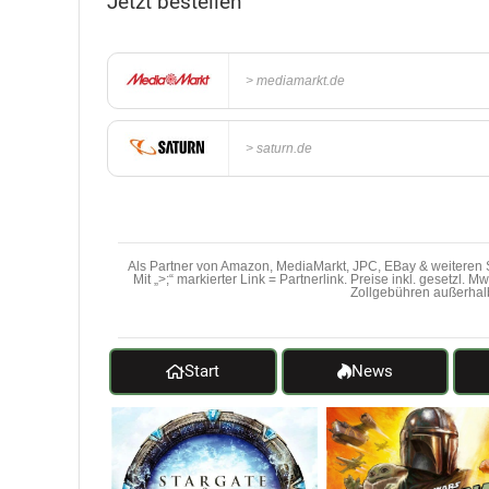
Jetzt bestellen
mediamarkt.de
saturn.de
Als Partner von Amazon, MediaMarkt, JPC, EBay & weiteren S
Mit „>;“ markierter Link = Partnerlink. Preise inkl. gesetzl. 
Zollgebühren außerhal
Start
News