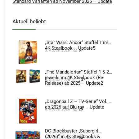
Standard Varianten ab November 2026 – Update
Aktuell beliebt
„Star Wars: Andor“ Staffel 1 im
4K Steelbook – Update5
5. August 2026
61
„The Mandalorian“ Staffel 1 & 2
jeweils im 4K Steelbook (Re-
5. August 2026
137
Release) ab 2025 – Update2
„Dragonball Z – TV-Serie“ Vol. 4
ab 2026 auf Blu-ray – Update
6. August 2026
29
DC-Blockbuster „Supergirl
(2026)“ in 4K Steelbooks &
3. August 2026
49