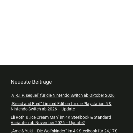
Neueste Beiträge
„9 R.I.P. sequel“ für die Nintendo Switch ab Oktober 2026
„Bread and Fred“ Limited Edition für die Playstation 5 &
Nintendo Switch ab 2026 – Update
Eli Roth´s „Ice Cream Man“ im 4K Steelbook & Standard
Varianten ab November 2026 – Update2
„Ame & Yuki – Die Wolfskinder“ im 4K Steelbook für 24,17€