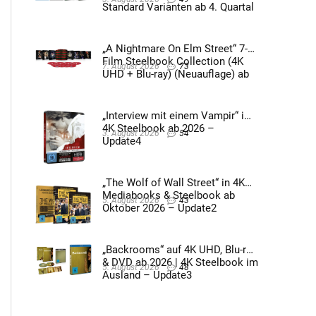
Standard Varianten ab 4. Quartal
2026 – Update4
„A Nightmare On Elm Street“ 7-
Film Steelbook Collection (4K
7. August 2026
73
UHD + Blu-ray) (Neuauflage) ab
3. Quartal 2026 – Update2
„Interview mit einem Vampir“ im
4K Steelbook ab 2026 –
3. August 2026
54
Update4
„The Wolf of Wall Street“ in 4K
Mediabooks & Steelbook ab
5. August 2026
43
Oktober 2026 – Update2
„Backrooms“ auf 4K UHD, Blu-ray
& DVD ab 2026 | 4K Steelbook im
5. August 2026
48
Ausland – Update3