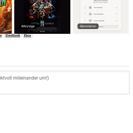
#Anzeige
Abonnieren
le
Steelbook
Xbox