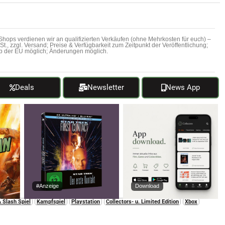
hops verdienen wir an qualifizierten Verkäufen (ohne Mehrkosten für euch) –
MwSt., zzgl. Versand; Preise & Verfügbarkeit zum Zeitpunkt der Veröffentlichung;
b der EU möglich; Änderungen möglich.
Deals
Newsletter
News App
#Anzeige
Download
 Slash Spiel
Kampfspiel
Playstation
Collectors- u. Limited Edition
Xbox