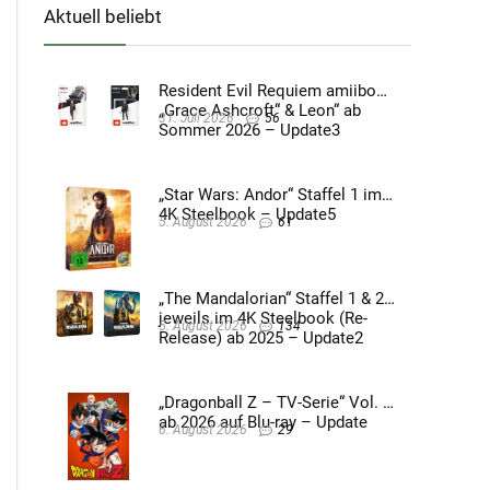
Aktuell beliebt
Resident Evil Requiem amiibo
„Grace Ashcroft“ & Leon“ ab
31. Juli 2026
56
Sommer 2026 – Update3
„Star Wars: Andor“ Staffel 1 im
4K Steelbook – Update5
5. August 2026
61
„The Mandalorian“ Staffel 1 & 2
jeweils im 4K Steelbook (Re-
5. August 2026
134
Release) ab 2025 – Update2
„Dragonball Z – TV-Serie“ Vol. 4
ab 2026 auf Blu-ray – Update
6. August 2026
29