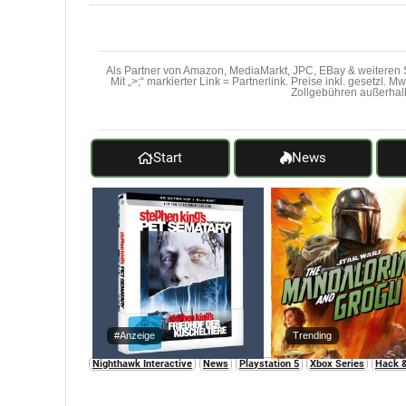
Als Partner von Amazon, MediaMarkt, JPC, EBay & weiteren S
Mit „>;“ markierter Link = Partnerlink. Preise inkl. gesetzl. 
Zollgebühren außerhal
Start
News
#Anzeige
Trending
Nighthawk Interactive
News
Playstation 5
Xbox Series
Hack &