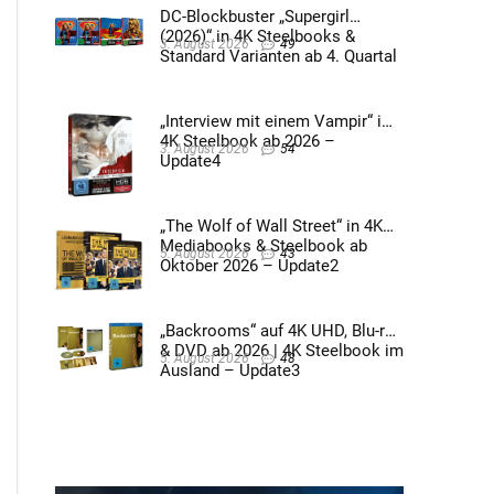
DC-Blockbuster „Supergirl
(2026)“ in 4K Steelbooks &
3. August 2026
49
Standard Varianten ab 4. Quartal
2026 – Update4
„Interview mit einem Vampir“ im
4K Steelbook ab 2026 –
3. August 2026
54
Update4
„The Wolf of Wall Street“ in 4K
Mediabooks & Steelbook ab
5. August 2026
43
Oktober 2026 – Update2
„Backrooms“ auf 4K UHD, Blu-ray
& DVD ab 2026 | 4K Steelbook im
5. August 2026
48
Ausland – Update3