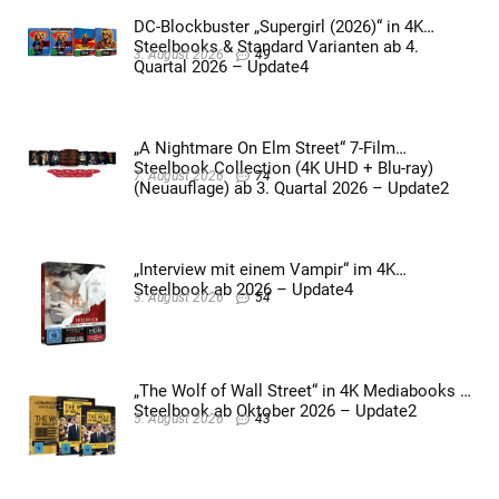
DC-Blockbuster „Supergirl (2026)“ in 4K
Steelbooks & Standard Varianten ab 4.
3. August 2026
49
Quartal 2026 – Update4
„A Nightmare On Elm Street“ 7-Film
Steelbook Collection (4K UHD + Blu-ray)
7. August 2026
74
(Neuauflage) ab 3. Quartal 2026 – Update2
„Interview mit einem Vampir“ im 4K
Steelbook ab 2026 – Update4
3. August 2026
54
„The Wolf of Wall Street“ in 4K Mediabooks &
Steelbook ab Oktober 2026 – Update2
5. August 2026
43