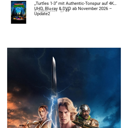
„Turtles 1-3“ mit Authentic-Tonspur auf 4K
UHD, Blu-ray & DVD ab November 2026 –
6. August 2026
69
Update2