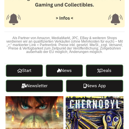
Als Partner von Amazon, MediaMarkt, JPC, EBay & weiteren Shops
verdienen wir an qualifizierten Verkäufen (ohne Mehrkosten für euch) – Mit
„>;“ markierter Link = Partnerlink. Preise inkl. gesetzl. MwSt., zzgl. Versand;
Preise & Verfügbarkeit zum Zeitpunkt der Veröffentlichung; Zollgebühren
außerhalb der EU möglich; Änderungen möglich.
Start
News
Deals
Newsletter
News App