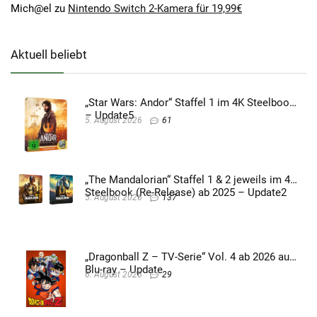
Mich@el
zu
Nintendo Switch 2-Kamera für 19,99€
Aktuell beliebt
„Star Wars: Andor“ Staffel 1 im 4K Steelbook
– Update5
5. August 2026
61
„The Mandalorian“ Staffel 1 & 2 jeweils im 4K
Steelbook (Re-Release) ab 2025 – Update2
5. August 2026
137
„Dragonball Z – TV-Serie“ Vol. 4 ab 2026 auf
Blu-ray – Update
6. August 2026
29