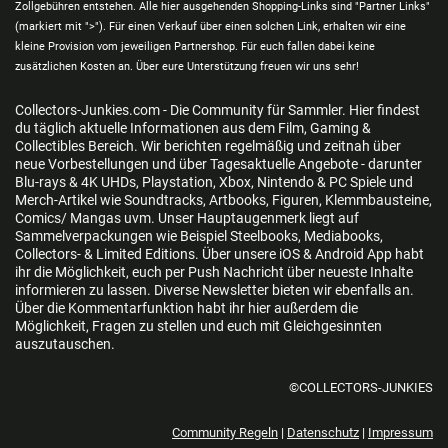
Zollgebühren entstehen. Alle hier ausgehenden Shopping-Links sind "Partner Links"
(markiert mit ">"). Für einen Verkauf über einen solchen Link, erhalten wir eine
kleine Provision vom jeweiligen Partnershop. Für euch fallen dabei keine
zusätzlichen Kosten an. Über eure Unterstützung freuen wir uns sehr!
Collectors-Junkies.com - Die Community für Sammler. Hier findest
du täglich aktuelle Informationen aus dem Film, Gaming &
Collectibles Bereich. Wir berichten regelmäßig und zeitnah über
neue Vorbestellungen und über Tagesaktuelle Angebote - darunter
Blu-rays & 4K UHDs, Playstation, Xbox, Nintendo & PC Spiele und
Merch-Artikel wie Soundtracks, Artbooks, Figuren, Klemmbausteine,
Comics/ Mangas uvm. Unser Hauptaugenmerk liegt auf
Sammelverpackungen wie Beispiel Steelbooks, Mediabooks,
Collectors- & Limited Editions. Über unsere iOS & Android App habt
ihr die Möglichkeit, euch per Push Nachricht über neueste Inhalte
informieren zu lassen. Diverse Newsletter bieten wir ebenfalls an.
Über die Kommentarfunktion habt ihr hier außerdem die
Möglichkeit, Fragen zu stellen und euch mit Gleichgesinnten
auszutauschen.
©COLLECTORS-JUNKIES
Community Regeln
|
Datenschutz
|
Impressum