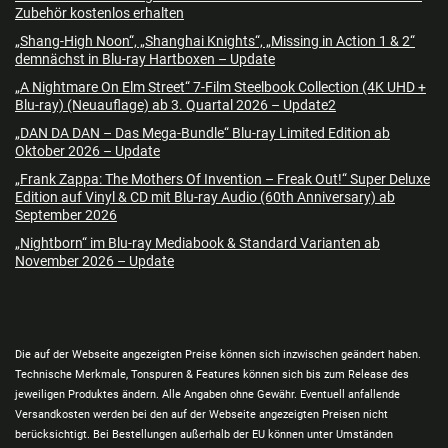
Zubehör kostenlos erhalten
„Shang-High Noon“, „Shanghai Knights“, „Missing in Action 1 & 2“
demnächst in Blu-ray Hartboxen – Update
„A Nightmare On Elm Street“ 7-Film Steelbook Collection (4K UHD +
Blu-ray) (Neuauflage) ab 3. Quartal 2026 – Update2
„DAN DA DAN – Das Mega-Bundle“ Blu-ray Limited Edition ab
Oktober 2026 – Update
„Frank Zappa: The Mothers Of Invention – Freak Out!“ Super Deluxe
Edition auf Vinyl & CD mit Blu-ray Audio (60th Anniversary) ab
September 2026
„Nightborn“ im Blu-ray Mediabook & Standard Varianten ab
November 2026 – Update
Die auf der Webseite angezeigten Preise können sich inzwischen geändert haben.
Technische Merkmale, Tonspuren & Features können sich bis zum Release des
jeweiligen Produktes ändern. Alle Angaben ohne Gewähr. Eventuell anfallende
Versandkosten werden bei den auf der Webseite angezeigten Preisen nicht
berücksichtigt. Bei Bestellungen außerhalb der EU können unter Umständen