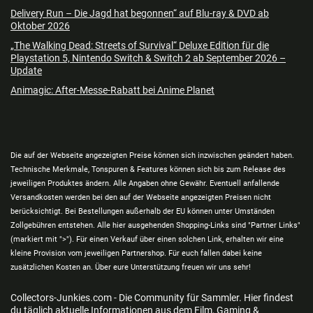
Delivery Run – Die Jagd hat begonnen“ auf Blu-ray & DVD ab
Oktober 2026
„The Walking Dead: Streets of Survival“ Deluxe Edition für die
Playstation 5, Nintendo Switch & Switch 2 ab September 2026 –
Update
Animagic: After-Messe-Rabatt bei Anime Planet
Die auf der Webseite angezeigten Preise können sich inzwischen geändert haben.
Technische Merkmale, Tonspuren & Features können sich bis zum Release des
jeweiligen Produktes ändern. Alle Angaben ohne Gewähr. Eventuell anfallende
Versandkosten werden bei den auf der Webseite angezeigten Preisen nicht
berücksichtigt. Bei Bestellungen außerhalb der EU können unter Umständen
Zollgebühren entstehen. Alle hier ausgehenden Shopping-Links sind "Partner Links"
(markiert mit ">"). Für einen Verkauf über einen solchen Link, erhalten wir eine
kleine Provision vom jeweiligen Partnershop. Für euch fallen dabei keine
zusätzlichen Kosten an. Über eure Unterstützung freuen wir uns sehr!
Collectors-Junkies.com - Die Community für Sammler. Hier findest
du täglich aktuelle Informationen aus dem Film, Gaming &