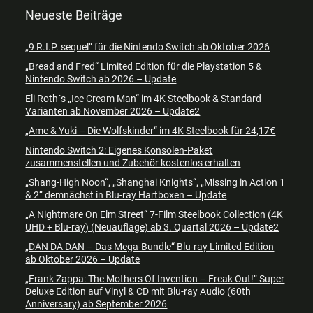
Neueste Beiträge
„9 R.I.P. sequel“ für die Nintendo Switch ab Oktober 2026
„Bread and Fred“ Limited Edition für die Playstation 5 &
Nintendo Switch ab 2026 – Update
Eli Roth´s „Ice Cream Man“ im 4K Steelbook & Standard
Varianten ab November 2026 – Update2
„Ame & Yuki – Die Wolfskinder“ im 4K Steelbook für 24,17€
Nintendo Switch 2: Eigenes Konsolen-Paket
zusammenstellen und Zubehör kostenlos erhalten
„Shang-High Noon“, „Shanghai Knights“, „Missing in Action 1
& 2“ demnächst in Blu-ray Hartboxen – Update
„A Nightmare On Elm Street“ 7-Film Steelbook Collection (4K
UHD + Blu-ray) (Neuauflage) ab 3. Quartal 2026 – Update2
„DAN DA DAN – Das Mega-Bundle“ Blu-ray Limited Edition
ab Oktober 2026 – Update
„Frank Zappa: The Mothers Of Invention – Freak Out!“ Super
Deluxe Edition auf Vinyl & CD mit Blu-ray Audio (60th
Anniversary) ab September 2026