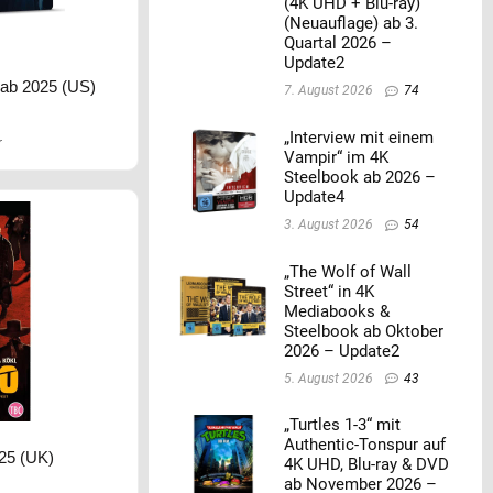
(4K UHD + Blu-ray)
(Neuauflage) ab 3.
Quartal 2026 –
Update2
k ab 2025 (US)
7. August 2026
74
„Interview mit einem
r
Vampir“ im 4K
Steelbook ab 2026 –
Update4
3. August 2026
54
„The Wolf of Wall
Street“ in 4K
Mediabooks &
Steelbook ab Oktober
2026 – Update2
5. August 2026
43
„Turtles 1-3“ mit
Authentic-Tonspur auf
25 (UK)
4K UHD, Blu-ray & DVD
ab November 2026 –