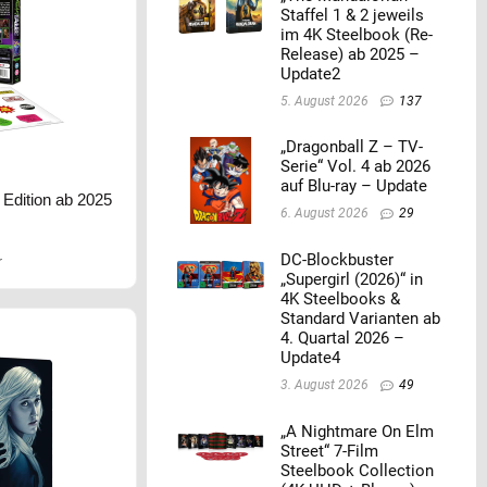
Staffel 1 & 2 jeweils
im 4K Steelbook (Re-
Release) ab 2025 –
Update2
5. August 2026
137
„Dragonball Z – TV-
Serie“ Vol. 4 ab 2026
auf Blu-ray – Update
 Edition ab 2025
6. August 2026
29
DC-Blockbuster
r
„Supergirl (2026)“ in
4K Steelbooks &
Standard Varianten ab
4. Quartal 2026 –
Update4
3. August 2026
49
„A Nightmare On Elm
Street“ 7-Film
Steelbook Collection