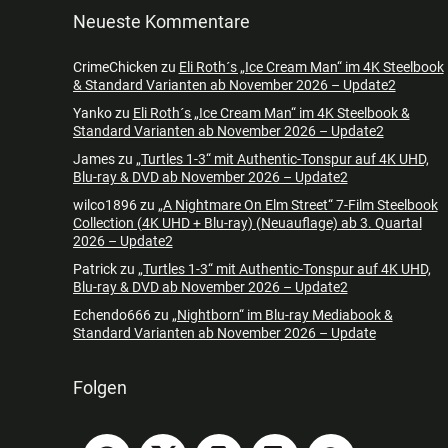
Neueste Kommentare
CrimeChicken
zu
Eli Roth´s „Ice Cream Man“ im 4K Steelbook
& Standard Varianten ab November 2026 – Update2
Yanko
zu
Eli Roth´s „Ice Cream Man“ im 4K Steelbook &
Standard Varianten ab November 2026 – Update2
James
zu
„Turtles 1-3“ mit Authentic-Tonspur auf 4K UHD,
Blu-ray & DVD ab November 2026 – Update2
wilco1896
zu
„A Nightmare On Elm Street“ 7-Film Steelbook
Collection (4K UHD + Blu-ray) (Neuauflage) ab 3. Quartal
2026 – Update2
Patrick
zu
„Turtles 1-3“ mit Authentic-Tonspur auf 4K UHD,
Blu-ray & DVD ab November 2026 – Update2
Echendo666
zu
„Nightborn“ im Blu-ray Mediabook &
Standard Varianten ab November 2026 – Update
Folgen