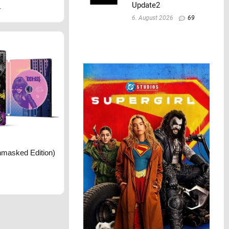
Update2
r
6. August 2026
69
nmasked Edition)