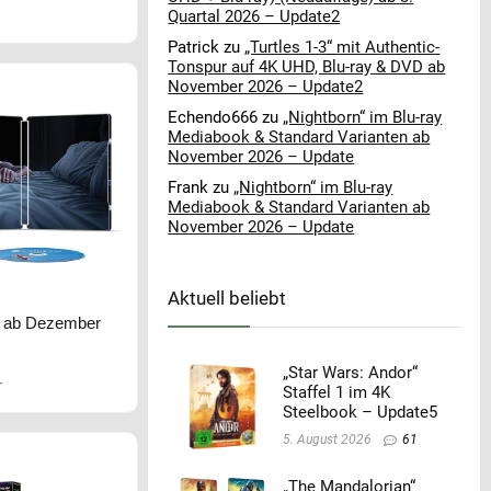
Quartal 2026 – Update2
Patrick
zu
„Turtles 1-3“ mit Authentic-
Tonspur auf 4K UHD, Blu-ray & DVD ab
November 2026 – Update2
Echendo666
zu
„Nightborn“ im Blu-ray
Mediabook & Standard Varianten ab
November 2026 – Update
Frank
zu
„Nightborn“ im Blu-ray
Mediabook & Standard Varianten ab
November 2026 – Update
Aktuell beliebt
k ab Dezember
„Star Wars: Andor“
r
Staffel 1 im 4K
Steelbook – Update5
5. August 2026
61
„The Mandalorian“