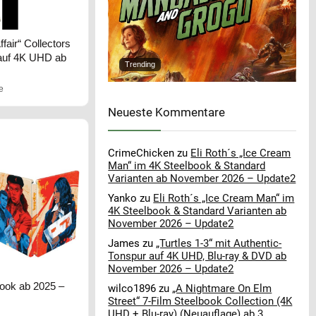
ffair“ Collectors
 auf 4K UHD ab
Trending
e
Neueste Kommentare
CrimeChicken
zu
Eli Roth´s „Ice Cream
Man“ im 4K Steelbook & Standard
Varianten ab November 2026 – Update2
Yanko
zu
Eli Roth´s „Ice Cream Man“ im
4K Steelbook & Standard Varianten ab
November 2026 – Update2
James
zu
„Turtles 1-3“ mit Authentic-
Tonspur auf 4K UHD, Blu-ray & DVD ab
November 2026 – Update2
book ab 2025 –
wilco1896
zu
„A Nightmare On Elm
Street“ 7-Film Steelbook Collection (4K
UHD + Blu-ray) (Neuauflage) ab 3.