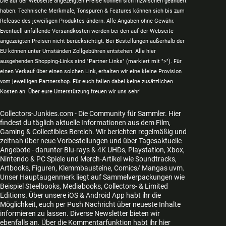
Die auf der Webseite angezeigten Preise können sich inzwischen geändert
haben. Technische Merkmale, Tonspuren & Features können sich bis zum
Release des jeweiligen Produktes ändern. Alle Angaben ohne Gewähr.
Eventuell anfallende Versandkosten werden bei den auf der Webseite
angezeigten Preisen nicht berücksichtigt. Bei Bestellungen außerhalb der
EU können unter Umständen Zollgebühren entstehen. Alle hier
ausgehenden Shopping-Links sind "Partner Links" (markiert mit ">"). Für
einen Verkauf über einen solchen Link, erhalten wir eine kleine Provision
vom jeweiligen Partnershop. Für euch fallen dabei keine zusätzlichen
Kosten an. Über eure Unterstützung freuen wir uns sehr!
Collectors-Junkies.com - Die Community für Sammler. Hier
findest du täglich aktuelle Informationen aus dem Film,
Gaming & Collectibles Bereich. Wir berichten regelmäßig und
zeitnah über neue Vorbestellungen und über Tagesaktuelle
Angebote - darunter Blu-rays & 4K UHDs, Playstation, Xbox,
Nintendo & PC Spiele und Merch-Artikel wie Soundtracks,
Artbooks, Figuren, Klemmbausteine, Comics/ Mangas uvm.
Unser Hauptaugenmerk liegt auf Sammelverpackungen wie
Beispiel Steelbooks, Mediabooks, Collectors- & Limited
Editions. Über unsere iOS & Android App habt ihr die
Möglichkeit, euch per Push Nachricht über neueste Inhalte
informieren zu lassen. Diverse Newsletter bieten wir
ebenfalls an. Über die Kommentarfunktion habt ihr hier