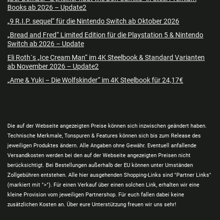
Books ab 2026 – Update2
„9 R.I.P. sequel“ für die Nintendo Switch ab Oktober 2026
„Bread and Fred“ Limited Edition für die Playstation 5 & Nintendo
Switch ab 2026 – Update
Eli Roth´s „Ice Cream Man“ im 4K Steelbook & Standard Varianten
ab November 2026 – Update2
„Ame & Yuki – Die Wolfskinder“ im 4K Steelbook für 24,17€
Die auf der Webseite angezeigten Preise können sich inzwischen geändert haben.
Technische Merkmale, Tonspuren & Features können sich bis zum Release des
jeweiligen Produktes ändern. Alle Angaben ohne Gewähr. Eventuell anfallende
Versandkosten werden bei den auf der Webseite angezeigten Preisen nicht
berücksichtigt. Bei Bestellungen außerhalb der EU können unter Umständen
Zollgebühren entstehen. Alle hier ausgehenden Shopping-Links sind "Partner Links"
(markiert mit ">"). Für einen Verkauf über einen solchen Link, erhalten wir eine
kleine Provision vom jeweiligen Partnershop. Für euch fallen dabei keine
zusätzlichen Kosten an. Über eure Unterstützung freuen wir uns sehr!