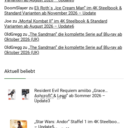
DoomSlayer
zu
Eli Roth´s „Ice Cream Man“ im 4K Steelbook &
Standard Varianten ab November 2026 – Update
Joe
zu
„Mortal Kombat II“ im 4K Steelbook & Standard
Varianten ab August 2026 – Update6
OldGregg
zu
„The Sandman“ die komplette Serie auf Blu-ray ab
Oktober 2026 (UK)
OldGregg
zu
„The Sandman“ die komplette Serie auf Blu-ray ab
Oktober 2026 (UK)
Aktuell beliebt
Resident Evil Requiem amiibo „Grace
Ashcroft“ & Leon“ ab Sommer 2026 –
31. Juli 2026
56
Update3
„Star Wars: Andor“ Staffel 1 im 4K Steelbook
– Update5