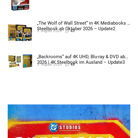
„The Wolf of Wall Street“ in 4K Mediabooks &
Steelbook ab Oktober 2026 – Update2
5. August 2026
43
„Backrooms“ auf 4K UHD, Blu-ray & DVD ab
2026 | 4K Steelbook im Ausland – Update3
5. August 2026
48