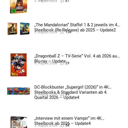
5. August 2026
61
„The Mandalorian“ Staffel 1 & 2 jeweils im 4K
Steelbook (Re-Release) ab 2025 – Update2
5. August 2026
134
„Dragonball Z – TV-Serie“ Vol. 4 ab 2026 auf
Blu-ray – Update
6. August 2026
29
DC-Blockbuster „Supergirl (2026)“ in 4K
Steelbooks & Standard Varianten ab 4.
3. August 2026
49
Quartal 2026 – Update4
„Interview mit einem Vampir“ im 4K
Steelbook ab 2026 – Update4
3. August 2026
54