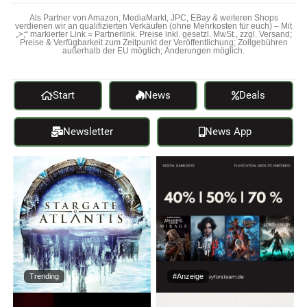
Als Partner von Amazon, MediaMarkt, JPC, EBay & weiteren Shops
verdienen wir an qualifizierten Verkäufen (ohne Mehrkosten für euch) – Mit
„>;“ markierter Link = Partnerlink. Preise inkl. gesetzl. MwSt., zzgl. Versand;
Preise & Verfügbarkeit zum Zeitpunkt der Veröffentlichung; Zollgebühren
außerhalb der EU möglich; Änderungen möglich.
Start
News
Deals
Newsletter
News App
Trending
#Anzeige