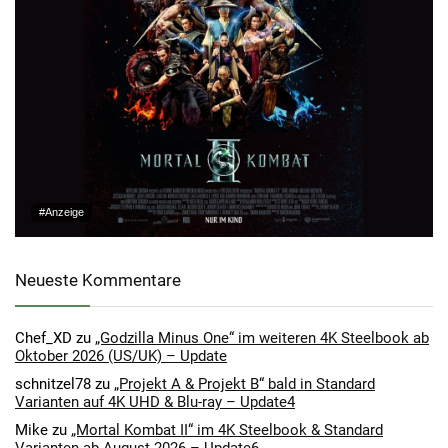
#Anzeige
Neueste Kommentare
Chef_XD
zu
„Godzilla Minus One“ im weiteren 4K Steelbook ab
Oktober 2026 (US/UK) – Update
schnitzel78
zu
„Projekt A & Projekt B“ bald in Standard
Varianten auf 4K UHD & Blu-ray – Update4
Mike
zu
„Mortal Kombat II“ im 4K Steelbook & Standard
Varianten ab August 2026 – Update6