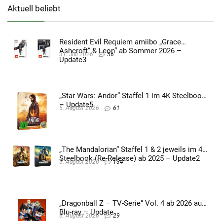
Aktuell beliebt
Resident Evil Requiem amiibo „Grace
Ashcroft“ & Leon“ ab Sommer 2026 –
31. Juli 2026
56
Update3
„Star Wars: Andor“ Staffel 1 im 4K Steelbook
– Update5
5. August 2026
61
„The Mandalorian“ Staffel 1 & 2 jeweils im 4K
Steelbook (Re-Release) ab 2025 – Update2
5. August 2026
134
„Dragonball Z – TV-Serie“ Vol. 4 ab 2026 auf
Blu-ray – Update
6. August 2026
29