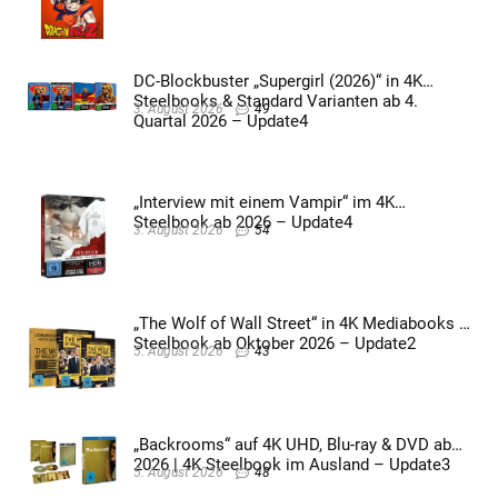
DC-Blockbuster „Supergirl (2026)“ in 4K
Steelbooks & Standard Varianten ab 4.
3. August 2026
49
Quartal 2026 – Update4
„Interview mit einem Vampir“ im 4K
Steelbook ab 2026 – Update4
3. August 2026
54
„The Wolf of Wall Street“ in 4K Mediabooks &
Steelbook ab Oktober 2026 – Update2
5. August 2026
43
„Backrooms“ auf 4K UHD, Blu-ray & DVD ab
2026 | 4K Steelbook im Ausland – Update3
5. August 2026
48