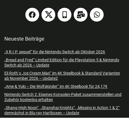
Neueste Beiträge
„9 R.I.P. sequel“ für die Nintendo Switch ab Oktober 2026
„Bread and Fred“ Limited Edition für die Playstation 5 & Nintendo
Switch ab 2026 – Update
Eli Roth´s „Ice Cream Man“ im 4K Steelbook & Standard Varianten
ab November 2026 – Update2
„Ame & Yuki – Die Wolfskinder“ im 4K Steelbook für 24,17€
Nintendo Switch 2: Eigenes Konsolen-Paket zusammenstellen und
Zubehör kostenlos erhalten
„Shang-High Noon“, „Shanghai Knights“, „Missing in Action 1 & 2“
demnächst in Blu-ray Hartboxen – Update
„A Nightmare On Elm Street“ 7-Film Steelbook Collection (4K UHD +
Blu-ray) (Neuauflage) ab 3. Quartal 2026 – Update2