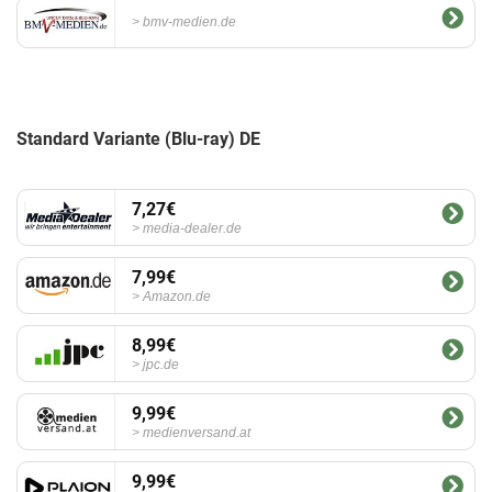
bmv-medien.de
Standard Variante (Blu-ray) DE
7,27€
media-dealer.de
7,99€
Amazon.de
8,99€
jpc.de
9,99€
medienversand.at
9,99€