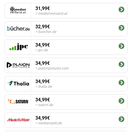
31,99€
medienversand.at
32,99€
buecher.de
34,99€
jpc.de
34,99€
plaionpictures.com
34,99€
thalia.de
34,99€
saturn.de
34,99€
mediamarkt.de