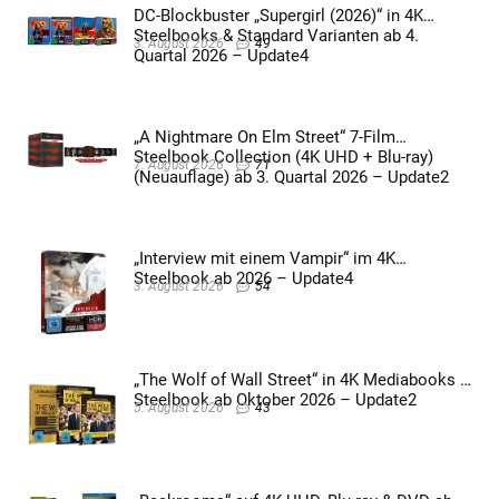
DC-Blockbuster „Supergirl (2026)“ in 4K
Steelbooks & Standard Varianten ab 4.
3. August 2026
49
Quartal 2026 – Update4
„A Nightmare On Elm Street“ 7-Film
Steelbook Collection (4K UHD + Blu-ray)
7. August 2026
71
(Neuauflage) ab 3. Quartal 2026 – Update2
„Interview mit einem Vampir“ im 4K
Steelbook ab 2026 – Update4
3. August 2026
54
„The Wolf of Wall Street“ in 4K Mediabooks &
Steelbook ab Oktober 2026 – Update2
5. August 2026
43