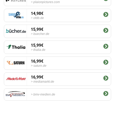
plaionpictures.com
14,98€
ofdb.de
15,99€
buecher.de
15,99€
thalia.de
16,99€
saturn.de
16,99€
mediamarkt.de
bmv-medien.de