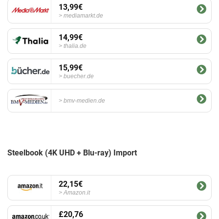
13,99€
mediamarkt.de
14,99€
thalia.de
15,99€
buecher.de
bmv-medien.de
Steelbook (4K UHD + Blu-ray) Import
22,15€
Amazon.it
£20,76