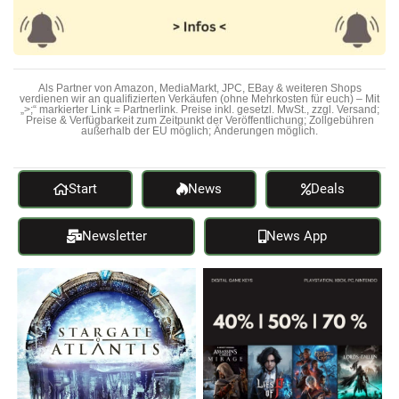
Als Partner von Amazon, MediaMarkt, JPC, EBay & weiteren Shops
verdienen wir an qualifizierten Verkäufen (ohne Mehrkosten für euch) – Mit
„>;“ markierter Link = Partnerlink. Preise inkl. gesetzl. MwSt., zzgl. Versand;
Preise & Verfügbarkeit zum Zeitpunkt der Veröffentlichung; Zollgebühren
außerhalb der EU möglich; Änderungen möglich.
Start
News
Deals
Newsletter
News App