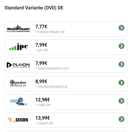
Standard Variante (DVD) DE
7,77€
media-dealer.de
7,99€
jpc.de
7,99€
plaionpictures.com
8,99€
medienversand.at
12,98€
ofdb.de
13,99€
saturn.de