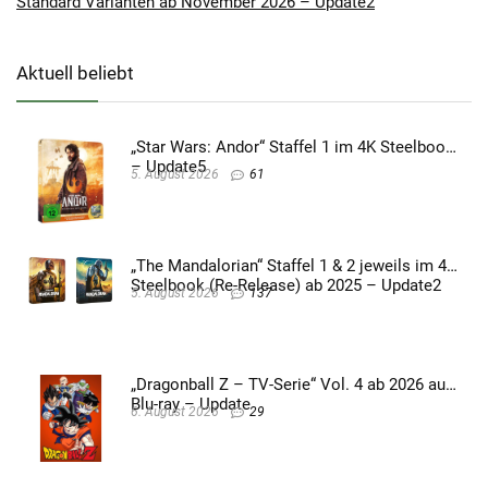
Standard Varianten ab November 2026 – Update2
Aktuell beliebt
„Star Wars: Andor“ Staffel 1 im 4K Steelbook
– Update5
5. August 2026
61
„The Mandalorian“ Staffel 1 & 2 jeweils im 4K
Steelbook (Re-Release) ab 2025 – Update2
5. August 2026
137
„Dragonball Z – TV-Serie“ Vol. 4 ab 2026 auf
Blu-ray – Update
6. August 2026
29