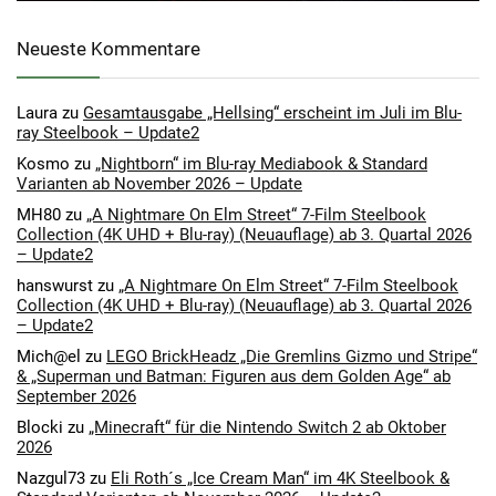
Neueste Kommentare
Laura
zu
Gesamtausgabe „Hellsing“ erscheint im Juli im Blu-
ray Steelbook – Update2
Kosmo
zu
„Nightborn“ im Blu-ray Mediabook & Standard
Varianten ab November 2026 – Update
MH80
zu
„A Nightmare On Elm Street“ 7-Film Steelbook
Collection (4K UHD + Blu-ray) (Neuauflage) ab 3. Quartal 2026
– Update2
hanswurst
zu
„A Nightmare On Elm Street“ 7-Film Steelbook
Collection (4K UHD + Blu-ray) (Neuauflage) ab 3. Quartal 2026
– Update2
Mich@el
zu
LEGO BrickHeadz „Die Gremlins Gizmo und Stripe“
& „Superman und Batman: Figuren aus dem Golden Age“ ab
September 2026
Blocki
zu
„Minecraft“ für die Nintendo Switch 2 ab Oktober
2026
Nazgul73
zu
Eli Roth´s „Ice Cream Man“ im 4K Steelbook &