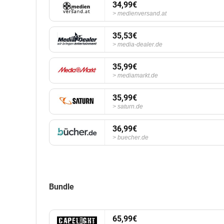
34,99€
medienversand.at
35,53€
media-dealer.de
35,99€
mediamarkt.de
35,99€
saturn.de
36,99€
buecher.de
Bundle
65,99€