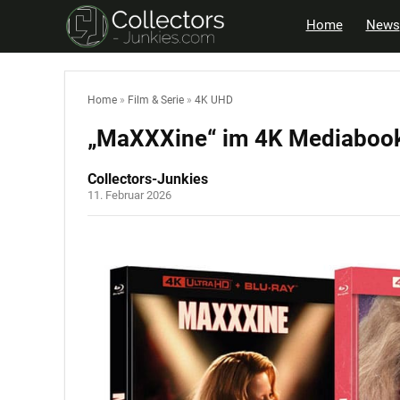
Home
News
Home
»
Film & Serie
»
4K UHD
„MaXXXine“ im 4K Mediabook
Collectors-Junkies
11. Februar 2026