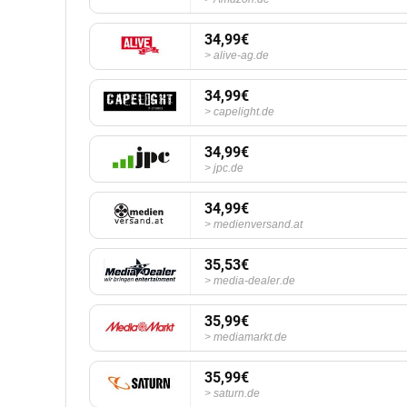
34,99€
alive-ag.de
34,99€
capelight.de
34,99€
jpc.de
34,99€
medienversand.at
35,53€
media-dealer.de
35,99€
mediamarkt.de
35,99€
saturn.de