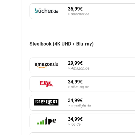
36,99€
buecher.de
Steelbook (4K UHD + Blu-ray)
29,99€
Amazon.de
34,99€
alive-ag.de
34,99€
capelight.de
34,99€
jpc.de