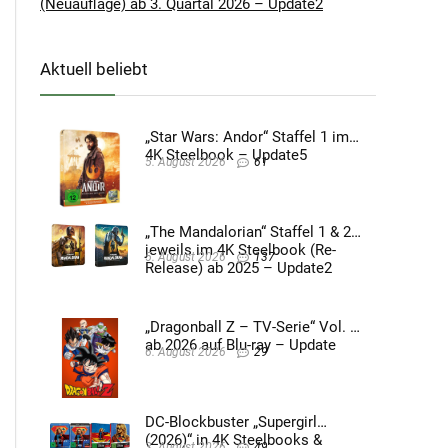
(Neuauflage) ab 3. Quartal 2026 – Update2
Aktuell beliebt
„Star Wars: Andor“ Staffel 1 im
4K Steelbook – Update5
5. August 2026
61
„The Mandalorian“ Staffel 1 & 2
jeweils im 4K Steelbook (Re-
5. August 2026
137
Release) ab 2025 – Update2
„Dragonball Z – TV-Serie“ Vol. 4
ab 2026 auf Blu-ray – Update
6. August 2026
29
DC-Blockbuster „Supergirl
(2026)“ in 4K Steelbooks &
3. August 2026
49