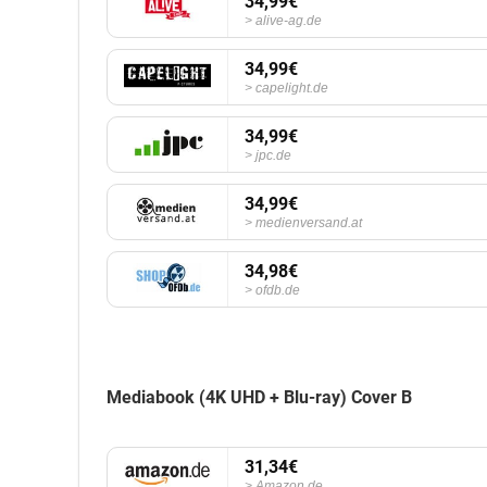
34,99€
alive-ag.de
34,99€
capelight.de
34,99€
jpc.de
34,99€
medienversand.at
34,98€
ofdb.de
Mediabook (4K UHD + Blu-ray) Cover B
31,34€
Amazon.de