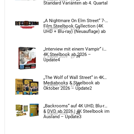
Standard Varianten ab 4. Quartal
2026 – Update4
„A Nightmare On Elm Street“ 7-
Film Steelbook Collection (4K
7. August 2026
73
UHD + Blu-ray) (Neuauflage) ab
3. Quartal 2026 – Update2
„Interview mit einem Vampir“ im
4K Steelbook ab 2026 –
3. August 2026
54
Update4
„The Wolf of Wall Street“ in 4K
Mediabooks & Steelbook ab
5. August 2026
43
Oktober 2026 – Update2
„Backrooms“ auf 4K UHD, Blu-ray
& DVD ab 2026 | 4K Steelbook im
5. August 2026
48
Ausland – Update3