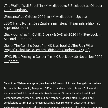
„The Wolf of Wall Street“ in 4K Mediabooks & Steelbook ab Oktober
2026 – Update2
„Presence“ ab Oktober 2026 im 4K Mediabook – Update
LEGO Harry Potter „Das Zaubereiministerium“ Sammleredition ab
September 2026
„Backrooms“ auf 4K UHD, Blu-ray & DVD ab 2026 | 4K Steelbook im
Ausland – Update3
„Repo! The Genetic Opera“ im 4K Steelbook & „The Blair Witch
Project“ Definitive Collectors Edition ab Oktober 2026 (US)
„EPiC: Elvis Presley in Concert“ im 4K Steelbook ab November 2026
– Update2
Die auf der Webseite angezeigten Preise können sich inzwischen geändert haben.
Technische Merkmale, Tonspuren & Features können sich bis zum Release des
jeweiligen Produktes ändern. Alle Angaben ohne Gewähr. Eventuell anfallende
Versandkosten werden bei den auf der Webseite angezeigten Preisen nicht
berücksichtigt. Bei Bestellungen außerhalb der EU können unter Umständen
Zollgebühren entstehen. Alle hier ausgehenden Shopping-Links sind "Partner Links"