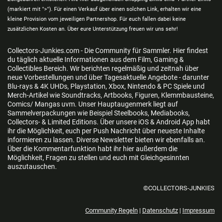
(markiert mit ">"). Für einen Verkauf über einen solchen Link, erhalten wir eine
kleine Provision vom jeweiligen Partnershop. Für euch fallen dabei keine
zusätzlichen Kosten an. Über eure Unterstützung freuen wir uns sehr!
Collectors-Junkies.com - Die Community für Sammler. Hier findest
du täglich aktuelle Informationen aus dem Film, Gaming &
Collectibles Bereich. Wir berichten regelmäßig und zeitnah über
neue Vorbestellungen und über Tagesaktuelle Angebote - darunter
Blu-rays & 4K UHDs, Playstation, Xbox, Nintendo & PC Spiele und
Merch-Artikel wie Soundtracks, Artbooks, Figuren, Klemmbausteine,
Comics/ Mangas uvm. Unser Hauptaugenmerk liegt auf
Sammelverpackungen wie Beispiel Steelbooks, Mediabooks,
Collectors- & Limited Editions. Über unsere iOS & Android App habt
ihr die Möglichkeit, euch per Push Nachricht über neueste Inhalte
informieren zu lassen. Diverse Newsletter bieten wir ebenfalls an.
Über die Kommentarfunktion habt ihr hier außerdem die
Möglichkeit, Fragen zu stellen und euch mit Gleichgesinnten
auszutauschen.
©COLLECTORS-JUNKIES
Community Regeln
|
Datenschutz
|
Impressum