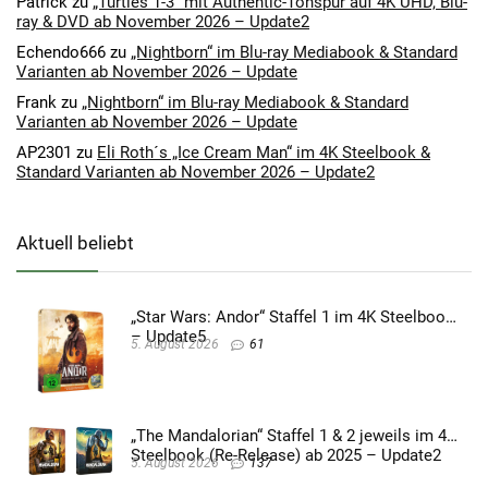
Patrick
zu
„Turtles 1-3“ mit Authentic-Tonspur auf 4K UHD, Blu-
ray & DVD ab November 2026 – Update2
Echendo666
zu
„Nightborn“ im Blu-ray Mediabook & Standard
Varianten ab November 2026 – Update
Frank
zu
„Nightborn“ im Blu-ray Mediabook & Standard
Varianten ab November 2026 – Update
AP2301
zu
Eli Roth´s „Ice Cream Man“ im 4K Steelbook &
Standard Varianten ab November 2026 – Update2
Aktuell beliebt
„Star Wars: Andor“ Staffel 1 im 4K Steelbook
– Update5
5. August 2026
61
„The Mandalorian“ Staffel 1 & 2 jeweils im 4K
Steelbook (Re-Release) ab 2025 – Update2
5. August 2026
137