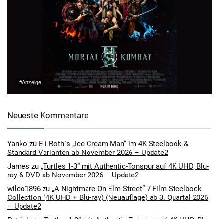
#Anzeige
Neueste Kommentare
Yanko
zu
Eli Roth´s „Ice Cream Man“ im 4K Steelbook &
Standard Varianten ab November 2026 – Update2
James
zu
„Turtles 1-3“ mit Authentic-Tonspur auf 4K UHD, Blu-
ray & DVD ab November 2026 – Update2
wilco1896
zu
„A Nightmare On Elm Street“ 7-Film Steelbook
Collection (4K UHD + Blu-ray) (Neuauflage) ab 3. Quartal 2026
– Update2