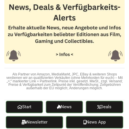
Als Partner von Amazon, MediaMarkt, JPC, EBay & weiteren Shops
verdienen wir an qualifizierten Verkäufen (ohne Mehrkosten für euch) – Mit
„>;“ markierter Link = Partnerlink. Preise inkl. gesetzl. MwSt., zzgl. Versand;
Preise & Verfügbarkeit zum Zeitpunkt der Veröffentlichung; Zollgebühren
außerhalb der EU möglich; Änderungen möglich.
Start
News
Deals
Newsletter
News App