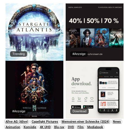
Trending
#Anzeige
#Anzeige
Download
Al!ve AG (Alive)
Capelight Pictures
Memoiren einer Schnecke (2024)
News
Animation
Komödie
4K UHD
Blu-ray
DVD
Film
Mediabook