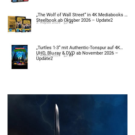
„The Wolf of Wall Street“ in 4K Mediabooks &
Steelbook ab Oktober 2026 – Update2
5. August 2026
43
„Turtles 1-3“ mit Authentic-Tonspur auf 4K
UHD, Blu-ray & DVD ab November 2026 –
6. August 2026
69
Update2