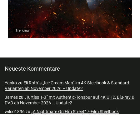
Trending
Neueste Kommentare
Yanko
zu
Eli Roth´s „Ice Cream Man“ im 4K Steelbook & Standard
Varianten ab November 2026 – Update2
James
zu
„Turtles 1-3“ mit Authentic-Tonspur auf 4K UHD, Blu-ray &
DVD ab November 2026 – Update2
wilco1896
zu
„A Nightmare On Elm Street“ 7-Film Steelbook
Collection (4K UHD + Blu-ray) (Neuauflage) ab 3. Quartal 2026 –
Update2
Patrick
zu
„Turtles 1-3“ mit Authentic-Tonspur auf 4K UHD, Blu-ray &
DVD ab November 2026 – Update2