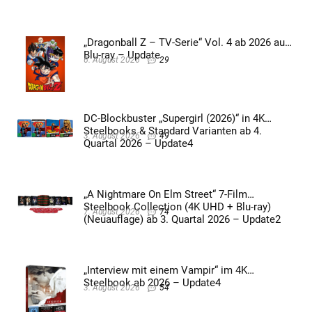
„Dragonball Z – TV-Serie“ Vol. 4 ab 2026 auf
Blu-ray – Update
6. August 2026
29
DC-Blockbuster „Supergirl (2026)“ in 4K
Steelbooks & Standard Varianten ab 4.
3. August 2026
49
Quartal 2026 – Update4
„A Nightmare On Elm Street“ 7-Film
Steelbook Collection (4K UHD + Blu-ray)
7. August 2026
74
(Neuauflage) ab 3. Quartal 2026 – Update2
„Interview mit einem Vampir“ im 4K
Steelbook ab 2026 – Update4
3. August 2026
54