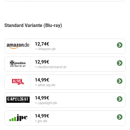
Standard Variante (Blu-ray)
12,74€
Amazon.de
12,99€
medienversand.at
14,99€
alive-ag.de
14,99€
capelight.de
14,99€
jpc.de