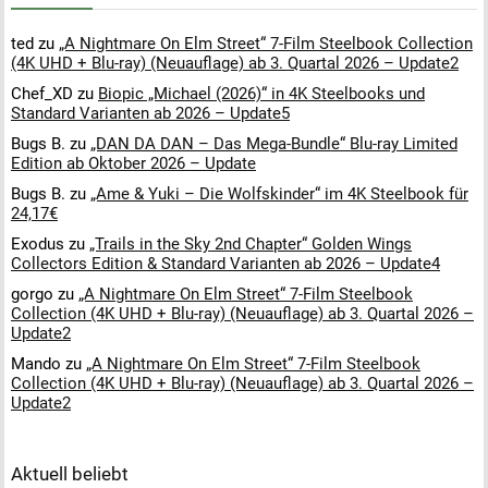
ted
zu
„A Nightmare On Elm Street“ 7-Film Steelbook Collection
(4K UHD + Blu-ray) (Neuauflage) ab 3. Quartal 2026 – Update2
Chef_XD
zu
Biopic „Michael (2026)“ in 4K Steelbooks und
Standard Varianten ab 2026 – Update5
Bugs B.
zu
„DAN DA DAN – Das Mega-Bundle“ Blu-ray Limited
Edition ab Oktober 2026 – Update
Bugs B.
zu
„Ame & Yuki – Die Wolfskinder“ im 4K Steelbook für
24,17€
Exodus
zu
„Trails in the Sky 2nd Chapter“ Golden Wings
Collectors Edition & Standard Varianten ab 2026 – Update4
gorgo
zu
„A Nightmare On Elm Street“ 7-Film Steelbook
Collection (4K UHD + Blu-ray) (Neuauflage) ab 3. Quartal 2026 –
Update2
Mando
zu
„A Nightmare On Elm Street“ 7-Film Steelbook
Collection (4K UHD + Blu-ray) (Neuauflage) ab 3. Quartal 2026 –
Update2
Aktuell beliebt