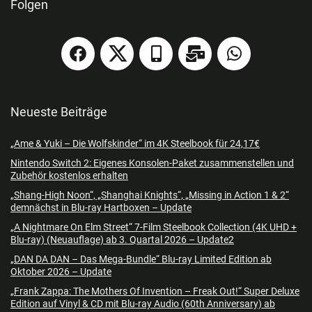
Folgen
Neueste Beiträge
„Ame & Yuki – Die Wolfskinder“ im 4K Steelbook für 24,17€
Nintendo Switch 2: Eigenes Konsolen-Paket zusammenstellen und
Zubehör kostenlos erhalten
„Shang-High Noon“, „Shanghai Knights“, „Missing in Action 1 & 2“
demnächst in Blu-ray Hartboxen – Update
„A Nightmare On Elm Street“ 7-Film Steelbook Collection (4K UHD +
Blu-ray) (Neuauflage) ab 3. Quartal 2026 – Update2
„DAN DA DAN – Das Mega-Bundle“ Blu-ray Limited Edition ab
Oktober 2026 – Update
„Frank Zappa: The Mothers Of Invention – Freak Out!“ Super Deluxe
Edition auf Vinyl & CD mit Blu-ray Audio (60th Anniversary) ab