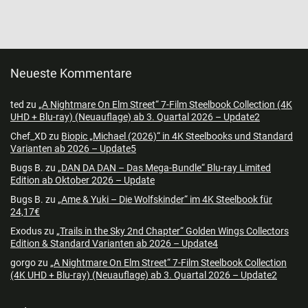
Neueste Kommentare
ted
zu
„A Nightmare On Elm Street“ 7-Film Steelbook Collection (4K
UHD + Blu-ray) (Neuauflage) ab 3. Quartal 2026 – Update2
Chef_XD
zu
Biopic „Michael (2026)“ in 4K Steelbooks und Standard
Varianten ab 2026 – Update5
Bugs B.
zu
„DAN DA DAN – Das Mega-Bundle“ Blu-ray Limited
Edition ab Oktober 2026 – Update
Bugs B.
zu
„Ame & Yuki – Die Wolfskinder“ im 4K Steelbook für
24,17€
Exodus
zu
„Trails in the Sky 2nd Chapter“ Golden Wings Collectors
Edition & Standard Varianten ab 2026 – Update4
gorgo
zu
„A Nightmare On Elm Street“ 7-Film Steelbook Collection
(4K UHD + Blu-ray) (Neuauflage) ab 3. Quartal 2026 – Update2