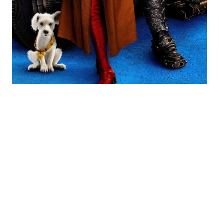
Trending
Neueste Kommentare
ted
zu
„A Nightmare On Elm Street“ 7-Film Steelbook Collection (4K
UHD + Blu-ray) (Neuauflage) ab 3. Quartal 2026 – Update2
Jens
zu
„A Nightmare On Elm Street“ 7-Film Steelbook Collection
(4K UHD + Blu-ray) (Neuauflage) ab 3. Quartal 2026 – Update2