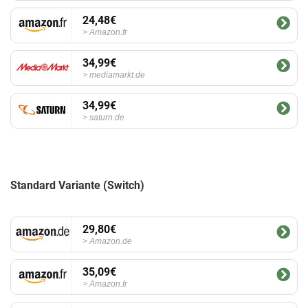
24,48€
Amazon.fr
34,99€
mediamarkt.de
34,99€
saturn.de
Standard Variante (Switch)
29,80€
Amazon.de
35,09€
Amazon.fr