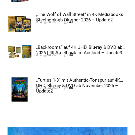
„The Wolf of Wall Street“ in 4K Mediabooks &
Steelbook ab Oktober 2026 – Update2
5. August 2026
43
„Backrooms“ auf 4K UHD, Blu-ray & DVD ab
2026 | 4K Steelbook im Ausland – Update3
5. August 2026
48
„Turtles 1-3“ mit Authentic-Tonspur auf 4K
UHD, Blu-ray & DVD ab November 2026 –
6. August 2026
66
Update2