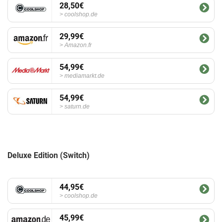
28,50€
coolshop.de
29,99€
Amazon.fr
54,99€
mediamarkt.de
54,99€
saturn.de
Deluxe Edition (Switch)
44,95€
coolshop.de
45,99€