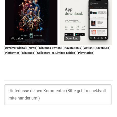
#Anzeige
Download
Devolver Digital
News
Nintendo Switch
Playstation 5
Action
Adventure
Platformer
Nintendo
Collectors- u. Limited Edition
Playstation