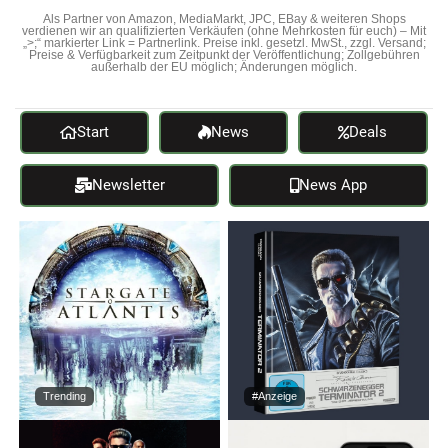
Als Partner von Amazon, MediaMarkt, JPC, EBay & weiteren Shops
verdienen wir an qualifizierten Verkäufen (ohne Mehrkosten für euch) – Mit
„>;“ markierter Link = Partnerlink. Preise inkl. gesetzl. MwSt., zzgl. Versand;
Preise & Verfügbarkeit zum Zeitpunkt der Veröffentlichung; Zollgebühren
außerhalb der EU möglich; Änderungen möglich.
Start
News
Deals
Newsletter
News App
Trending
#Anzeige