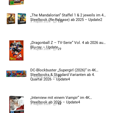
„The Mandalorian“ Staffel 1 & 2 jeweils im 4K
Steelbook (Re-Release) ab 2025 – Update2
5. August 2026
136
„Dragonball Z – TV-Serie“ Vol. 4 ab 2026 auf
Blu-ray – Update
6. August 2026
29
DC-Blockbuster „Supergirl (2026)“ in 4K
Steelbooks & Standard Varianten ab 4.
3. August 2026
49
Quartal 2026 – Update4
„Interview mit einem Vampir“ im 4K
Steelbook ab 2026 – Update4
3. August 2026
54