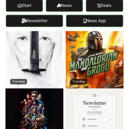
Start
News
Deals
Newsletter
News App
Trending
Trending