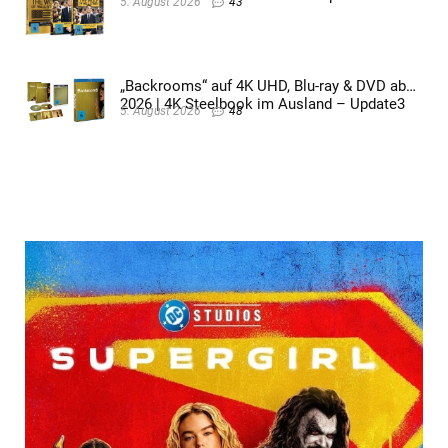
5. August 2026
43
„Backrooms“ auf 4K UHD, Blu-ray & DVD ab
2026 | 4K Steelbook im Ausland – Update3
5. August 2026
48