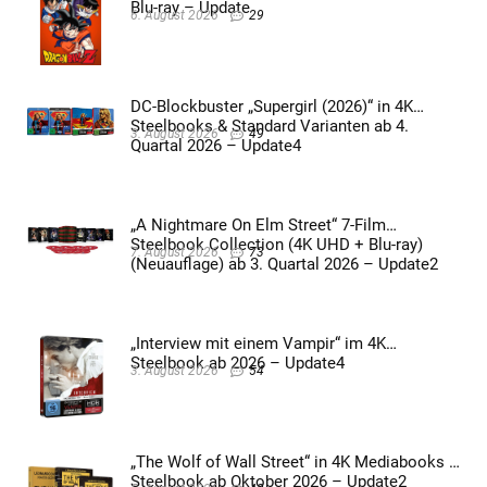
Blu-ray – Update
6. August 2026
29
DC-Blockbuster „Supergirl (2026)“ in 4K
Steelbooks & Standard Varianten ab 4.
3. August 2026
49
Quartal 2026 – Update4
„A Nightmare On Elm Street“ 7-Film
Steelbook Collection (4K UHD + Blu-ray)
7. August 2026
73
(Neuauflage) ab 3. Quartal 2026 – Update2
„Interview mit einem Vampir“ im 4K
Steelbook ab 2026 – Update4
3. August 2026
54
„The Wolf of Wall Street“ in 4K Mediabooks &
Steelbook ab Oktober 2026 – Update2