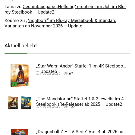
Laura
zu
Gesamtausgabe „Hellsing“ erscheint im Juli im Blu-
ray Steelbook – Update2
Kosmo
zu
„Nightborn“ im Blu-ray Mediabook & Standard
Varianten ab November 2026 – Update
Aktuell beliebt
„Star Wars: Andor“ Staffel 1 im 4K Steelbook
– Update5
5. August 2026
61
„The Mandalorian“ Staffel 1 & 2 jeweils im 4K
Steelbook (Re-Release) ab 2025 – Update2
5. August 2026
137
„Dragonball Z – TV-Serie“ Vol. 4 ab 2026 auf