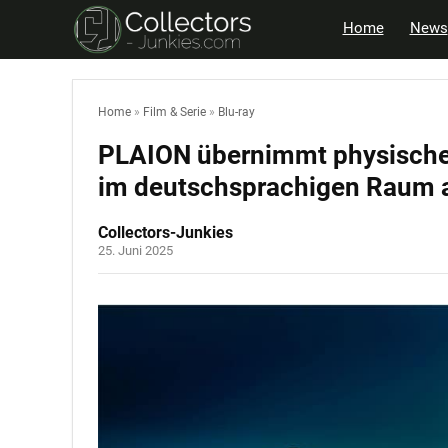
Home
News
Home
»
Film & Serie
»
Blu-ray
PLAION übernimmt physischen 
im deutschsprachigen Raum 
Collectors-Junkies
25. Juni 2025