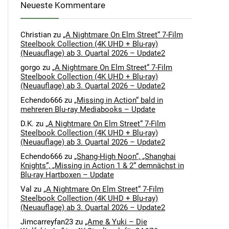
Neueste Kommentare
Christian
zu
„A Nightmare On Elm Street“ 7-Film
Steelbook Collection (4K UHD + Blu-ray)
(Neuauflage) ab 3. Quartal 2026 – Update2
gorgo
zu
„A Nightmare On Elm Street“ 7-Film
Steelbook Collection (4K UHD + Blu-ray)
(Neuauflage) ab 3. Quartal 2026 – Update2
Echendo666
zu
„Missing in Action“ bald in
mehreren Blu-ray Mediabooks – Update
D.K.
zu
„A Nightmare On Elm Street“ 7-Film
Steelbook Collection (4K UHD + Blu-ray)
(Neuauflage) ab 3. Quartal 2026 – Update2
Echendo666
zu
„Shang-High Noon“, „Shanghai
Knights“, „Missing in Action 1 & 2“ demnächst in
Blu-ray Hartboxen – Update
Val
zu
„A Nightmare On Elm Street“ 7-Film
Steelbook Collection (4K UHD + Blu-ray)
(Neuauflage) ab 3. Quartal 2026 – Update2
Jimcarreyfan23
zu
„Ame & Yuki – Die