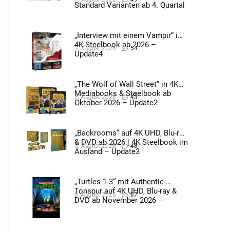
Standard Varianten ab 4. Quartal
2026 – Update4
„Interview mit einem Vampir“ im
4K Steelbook ab 2026 –
3. August 2026
54
Update4
„The Wolf of Wall Street“ in 4K
Mediabooks & Steelbook ab
5. August 2026
43
Oktober 2026 – Update2
„Backrooms“ auf 4K UHD, Blu-ray
& DVD ab 2026 | 4K Steelbook im
5. August 2026
48
Ausland – Update3
„Turtles 1-3“ mit Authentic-
Tonspur auf 4K UHD, Blu-ray &
6. August 2026
67
DVD ab November 2026 –
Update2