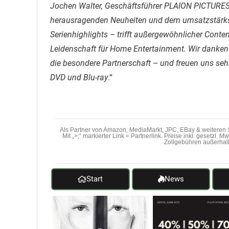
Jochen Walter, Geschäftsführer PLAION PICTURES: „
herausragenden Neuheiten und dem umsatzstärkst
Serienhighlights – trifft außergewöhnlicher Cont
Leidenschaft für Home Entertainment. Wir danken
die besondere Partnerschaft – und freuen uns sehr
DVD und Blu-ray
.“
Als Partner von Amazon, MediaMarkt, JPC, EBay & weiteren S
Mit „>;“ markierter Link = Partnerlink. Preise inkl. gesetzl. 
Zollgebühren außerhal
Start
News