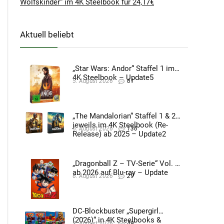
Wolfskinder“ im 4K Steelbook für 24,17€
Aktuell beliebt
„Star Wars: Andor“ Staffel 1 im
4K Steelbook – Update5
5. August 2026
61
„The Mandalorian“ Staffel 1 & 2
jeweils im 4K Steelbook (Re-
5. August 2026
136
Release) ab 2025 – Update2
„Dragonball Z – TV-Serie“ Vol. 4
ab 2026 auf Blu-ray – Update
6. August 2026
29
DC-Blockbuster „Supergirl
(2026)“ in 4K Steelbooks &
3. August 2026
49