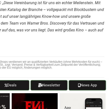
Diese Vereinbarung ist für uns ein echter Meilenstein. Mit
en Katalog der Branche – vollgepackt mit Blockbustern und
ent auf unser langjähriges Know-how und unsere große
 dem Team von Warner Bros. Discovery für das Vertrauen und
 auf das, was vor uns liegt. Das wird großes Kino – auch auf
hops verdienen wir an qualifizierten Verkäufen (ohne Mehrkosten für euch) –
MwSt., zzgl. Versand; Preise & Verfügbarkeit zum Zeitpunkt der Veröffentlichung;
b der EU möglich; Änderungen möglich.
Deals
Newsletter
News App