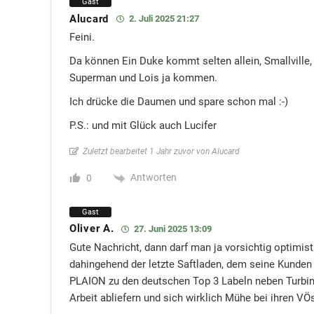
Gast
Alucard
2. Juli 2025 21:27
Feini.
Da können Ein Duke kommt selten allein, Smallville
Superman und Lois ja kommen.
Ich drücke die Daumen und spare schon mal :-)
P.S.: und mit Glück auch Lucifer
Zuletzt bearbeitet 1 Jahr zuvor von Alucard
Antworten
0
Gast
Oliver A.
27. Juni 2025 13:09
Gute Nachricht, dann darf man ja vorsichtig optimist
dahingehend der letzte Saftladen, dem seine Kunden
PLAION zu den deutschen Top 3 Labeln neben Turbine
Arbeit abliefern und sich wirklich Mühe bei ihren VÖ