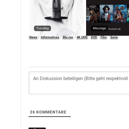
Trending
#Anzeige
News
Informatives
Blu-ray
4K UHD
DVD
Film
Serie
26
KOMMENTARE