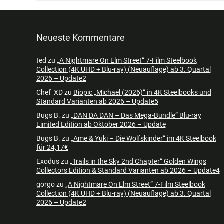
Neueste Kommentare
ted
zu
„A Nightmare On Elm Street“ 7-Film Steelbook
Collection (4K UHD + Blu-ray) (Neuauflage) ab 3. Quartal
2026 – Update2
Chef_XD
zu
Biopic „Michael (2026)“ in 4K Steelbooks und
Standard Varianten ab 2026 – Update5
Bugs B.
zu
„DAN DA DAN – Das Mega-Bundle“ Blu-ray
Limited Edition ab Oktober 2026 – Update
Bugs B.
zu
„Ame & Yuki – Die Wolfskinder“ im 4K Steelbook
für 24,17€
Exodus
zu
„Trails in the Sky 2nd Chapter“ Golden Wings
Collectors Edition & Standard Varianten ab 2026 – Update4
gorgo
zu
„A Nightmare On Elm Street“ 7-Film Steelbook
Collection (4K UHD + Blu-ray) (Neuauflage) ab 3. Quartal
2026 – Update2