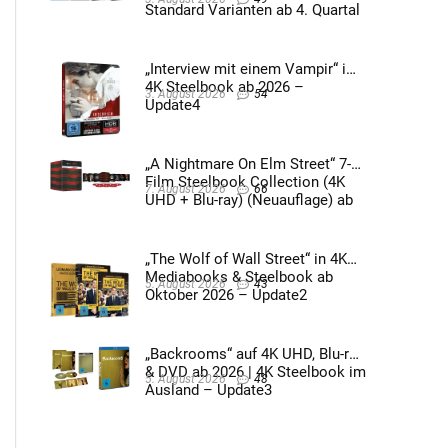
Standard Varianten ab 4. Quartal
2026 – Update4
„Interview mit einem Vampir“ im
4K Steelbook ab 2026 –
3. August 2026
54
Update4
„A Nightmare On Elm Street“ 7-
Film Steelbook Collection (4K
7. August 2026
66
UHD + Blu-ray) (Neuauflage) ab
3. Quartal 2026 – Update2
„The Wolf of Wall Street“ in 4K
Mediabooks & Steelbook ab
5. August 2026
43
Oktober 2026 – Update2
„Backrooms“ auf 4K UHD, Blu-ray
& DVD ab 2026 | 4K Steelbook im
5. August 2026
48
Ausland – Update3