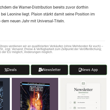
chdem die Warner-Distribution bereits zuvor dorthin
ei Leonine liegt. Plaion stärkt damit seine Position im
 dem neuen Jahr mit Universal-Titeln.
hops verdienen wir an qualifizierten Verkäufen (ohne Mehrkosten für euch) –
MwSt., zzgl. Versand; Preise & Verfügbarkeit zum Zeitpunkt der Veröffentlichung;
b der EU möglich; Änderungen möglich.
Deals
Newsletter
News App