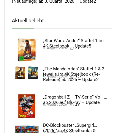
(Neuauflage) ab 3. Quartal 2026 – Update2
Aktuell beliebt
„Star Wars: Andor“ Staffel 1 im
4K Steelbook – Update5
5. August 2026
61
„The Mandalorian“ Staffel 1 & 2
jeweils im 4K Steelbook (Re-
5. August 2026
137
Release) ab 2025 – Update2
„Dragonball Z – TV-Serie“ Vol. 4
ab 2026 auf Blu-ray – Update
6. August 2026
29
DC-Blockbuster „Supergirl
(2026)“ in 4K Steelbooks &
3. August 2026
49