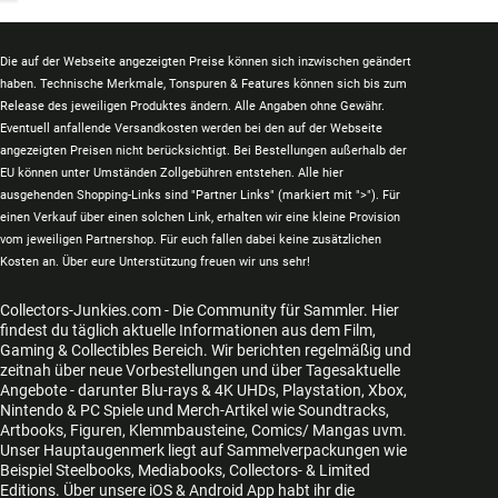
Die auf der Webseite angezeigten Preise können sich inzwischen geändert
haben. Technische Merkmale, Tonspuren & Features können sich bis zum
Release des jeweiligen Produktes ändern. Alle Angaben ohne Gewähr.
Eventuell anfallende Versandkosten werden bei den auf der Webseite
angezeigten Preisen nicht berücksichtigt. Bei Bestellungen außerhalb der
EU können unter Umständen Zollgebühren entstehen. Alle hier
ausgehenden Shopping-Links sind "Partner Links" (markiert mit ">"). Für
einen Verkauf über einen solchen Link, erhalten wir eine kleine Provision
vom jeweiligen Partnershop. Für euch fallen dabei keine zusätzlichen
Kosten an. Über eure Unterstützung freuen wir uns sehr!
Collectors-Junkies.com - Die Community für Sammler. Hier
findest du täglich aktuelle Informationen aus dem Film,
Gaming & Collectibles Bereich. Wir berichten regelmäßig und
zeitnah über neue Vorbestellungen und über Tagesaktuelle
Angebote - darunter Blu-rays & 4K UHDs, Playstation, Xbox,
Nintendo & PC Spiele und Merch-Artikel wie Soundtracks,
Artbooks, Figuren, Klemmbausteine, Comics/ Mangas uvm.
Unser Hauptaugenmerk liegt auf Sammelverpackungen wie
Beispiel Steelbooks, Mediabooks, Collectors- & Limited
Editions. Über unsere iOS & Android App habt ihr die