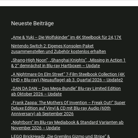
Neueste Beiträge
„Ame & Yuki – Die Wolfskinder“ im 4K Steelbook für 24,17€
Nintendo Switch 2: Eigenes Konsolen-Paket
zusammenstellen und Zubehör kostenlos erhalten
„Shang-High Noon“, „Shanghai Knights“, „Missing in Action 1
& 2“ demnächst in Blu-ray Hartboxen – Update
„A Nightmare On Elm Street“ 7-Film Steelbook Collection (4K
UHD + Blu-ray) (Neuauflage) ab 3. Quartal 2026 – Update2
„DAN DA DAN – Das Mega-Bundle“ Blu-ray Limited Edition
ab Oktober 2026 – Update
„Frank Zappa: The Mothers Of Invention – Freak Out!“ Super
Deluxe Edition auf Vinyl & CD mit Blu-ray Audio (60th
Anniversary) ab September 2026
„Nightborn“ im Blu-ray Mediabook & Standard Varianten ab
November 2026 – Update
LEGO BrickHeadz „Die Gremlins Gizmo und Stripe“ &