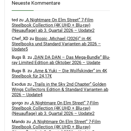
Neueste Kommentare
ted
zu
„A Nightmare On Elm Street“ 7-Film
Steelbook Collection (4K UHD + Blu-ray)
(Neuauflage) ab 3. Quartal 2026 – Update2
Chef_XD
zu
Biopic „Michael (2026)“ in 4K
Steelbooks und Standard Varianten ab 2026 –
Update5
Bugs B.
zu
„DAN DA DAN – Das Mega-Bundle“ Blu-
ray Limited Edition ab Oktober 2026 – Update
Bugs B.
zu
„Ame & Yuki – Die Wolfskinder“ im 4K
Steelbook für 24,17€
Exodus
zu
„Trails in the Sky 2nd Chapter“ Golden
Wings Collectors Edition & Standard Varianten ab
2026 – Update4
gorgo
zu
„A Nightmare On Elm Street“ 7-Film
Steelbook Collection (4K UHD + Blu-ray)
(Neuauflage) ab 3. Quartal 2026 – Update2
Mando
zu
„A Nightmare On Elm Street“ 7-Film
Steelbook Collection (4K UHD + Blu-ray)