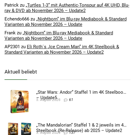
Patrick
zu
„Turtles 1-3“ mit Authentic-Tonspur auf 4K UHD, Blu-
ray & DVD ab November 2026 – Update2
Echendo666
zu
„Nightborn“ im Blu-ray Mediabook & Standard
Varianten ab November 2026 – Update
Frank
zu
„Nightborn“ im Blu-ray Mediabook & Standard
Varianten ab November 2026 – Update
AP2301
zu
Eli Roth´s „Ice Cream Man“ im 4K Steelbook &
Standard Varianten ab November 2026 – Update2
Aktuell beliebt
„Star Wars: Andor“ Staffel 1 im 4K Steelbook
– Update5
5. August 2026
61
„The Mandalorian“ Staffel 1 & 2 jeweils im 4K
Steelbook (Re-Release) ab 2025 – Update2
5. August 2026
137