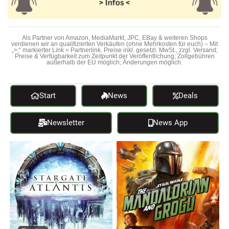
Als Partner von Amazon, MediaMarkt, JPC, EBay & weiteren Shops
verdienen wir an qualifizierten Verkäufen (ohne Mehrkosten für euch) – Mit
„>;“ markierter Link = Partnerlink. Preise inkl. gesetzl. MwSt., zzgl. Versand;
Preise & Verfügbarkeit zum Zeitpunkt der Veröffentlichung; Zollgebühren
außerhalb der EU möglich; Änderungen möglich.
Start
News
Deals
Newsletter
News App