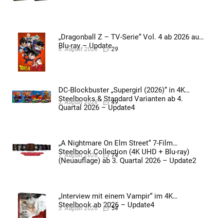
„Dragonball Z – TV-Serie“ Vol. 4 ab 2026 auf
Blu-ray – Update
6. August 2026
29
DC-Blockbuster „Supergirl (2026)“ in 4K
Steelbooks & Standard Varianten ab 4.
3. August 2026
49
Quartal 2026 – Update4
„A Nightmare On Elm Street“ 7-Film
Steelbook Collection (4K UHD + Blu-ray)
7. August 2026
74
(Neuauflage) ab 3. Quartal 2026 – Update2
„Interview mit einem Vampir“ im 4K
Steelbook ab 2026 – Update4
3. August 2026
54