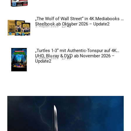
„The Wolf of Wall Street“ in 4K Mediabooks &
Steelbook ab Oktober 2026 – Update2
5. August 2026
43
„Turtles 1-3“ mit Authentic-Tonspur auf 4K
UHD, Blu-ray & DVD ab November 2026 –
6. August 2026
69
Update2