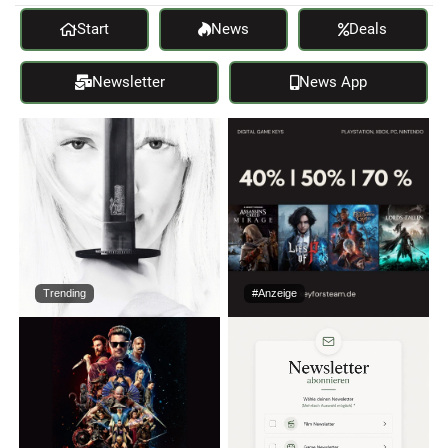
Start
News
Deals
Newsletter
News App
Trending
#Anzeige