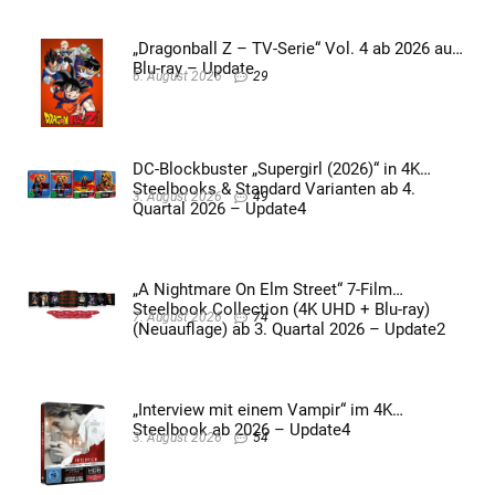
„Dragonball Z – TV-Serie“ Vol. 4 ab 2026 auf
Blu-ray – Update
6. August 2026
29
DC-Blockbuster „Supergirl (2026)“ in 4K
Steelbooks & Standard Varianten ab 4.
3. August 2026
49
Quartal 2026 – Update4
„A Nightmare On Elm Street“ 7-Film
Steelbook Collection (4K UHD + Blu-ray)
7. August 2026
74
(Neuauflage) ab 3. Quartal 2026 – Update2
„Interview mit einem Vampir“ im 4K
Steelbook ab 2026 – Update4
3. August 2026
54