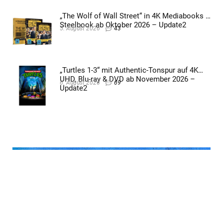
„The Wolf of Wall Street“ in 4K Mediabooks &
Steelbook ab Oktober 2026 – Update2
5. August 2026
43
„Turtles 1-3“ mit Authentic-Tonspur auf 4K
UHD, Blu-ray & DVD ab November 2026 –
6. August 2026
69
Update2