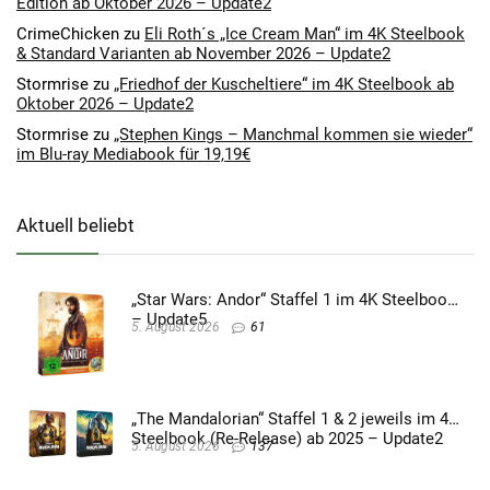
Edition ab Oktober 2026 – Update2
CrimeChicken
zu
Eli Roth´s „Ice Cream Man“ im 4K Steelbook
& Standard Varianten ab November 2026 – Update2
Stormrise
zu
„Friedhof der Kuscheltiere“ im 4K Steelbook ab
Oktober 2026 – Update2
Stormrise
zu
„Stephen Kings – Manchmal kommen sie wieder“
im Blu-ray Mediabook für 19,19€
Aktuell beliebt
„Star Wars: Andor“ Staffel 1 im 4K Steelbook
– Update5
5. August 2026
61
„The Mandalorian“ Staffel 1 & 2 jeweils im 4K
Steelbook (Re-Release) ab 2025 – Update2
5. August 2026
137