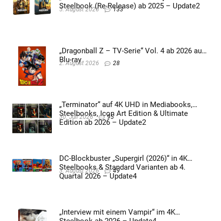
Steelbook (Re-Release) ab 2025 – Update2
5. August 2026
133
„Dragonball Z – TV-Serie“ Vol. 4 ab 2026 auf
Blu-ray
2. August 2026
28
„Terminator“ auf 4K UHD in Mediabooks,
Steelbooks, Icon Art Edition & Ultimate
30. Juli 2026
95
Edition ab 2026 – Update2
DC-Blockbuster „Supergirl (2026)“ in 4K
Steelbooks & Standard Varianten ab 4.
3. August 2026
49
Quartal 2026 – Update4
„Interview mit einem Vampir“ im 4K