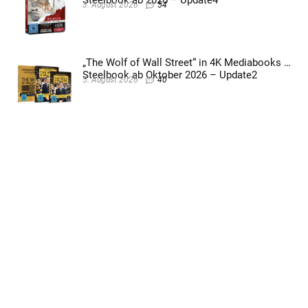
Steelbook ab 2026 – Update4
3. August 2026
54
„The Wolf of Wall Street“ in 4K Mediabooks &
Steelbook ab Oktober 2026 – Update2
5. August 2026
40