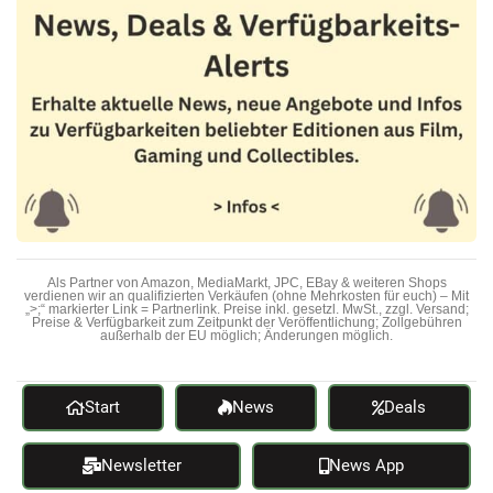
Als Partner von Amazon, MediaMarkt, JPC, EBay & weiteren Shops
verdienen wir an qualifizierten Verkäufen (ohne Mehrkosten für euch) – Mit
„>;“ markierter Link = Partnerlink. Preise inkl. gesetzl. MwSt., zzgl. Versand;
Preise & Verfügbarkeit zum Zeitpunkt der Veröffentlichung; Zollgebühren
außerhalb der EU möglich; Änderungen möglich.
Start
News
Deals
Newsletter
News App