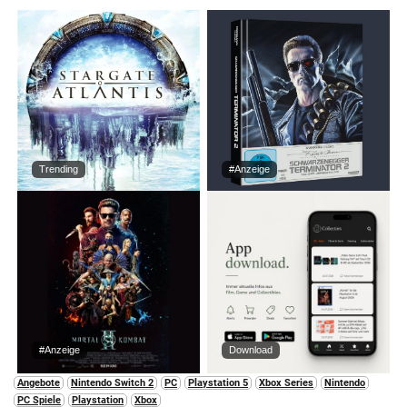
Trending
#Anzeige
#Anzeige
Download
Angebote
Nintendo Switch 2
PC
Playstation 5
Xbox Series
Nintendo
PC Spiele
Playstation
Xbox