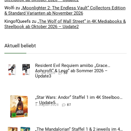
Wolfi
zu
„Moonlighter 2: The Endless Vault“ Collectors Edition
& Standard Varianten ab November 2026
KingofQueefs
zu
„The Wolf of Wall Street“ in 4K Mediabooks &
Steelbook ab Oktober 2026 – Update2
Aktuell beliebt
Resident Evil Requiem amiibo „Grace
Ashcroft“ & Leon“ ab Sommer 2026 –
31. Juli 2026
56
Update3
„Star Wars: Andor“ Staffel 1 im 4K Steelbook
– Update5
5. August 2026
61
„The Mandalorian“ Staffel 1 & 2 jeweils im 4K