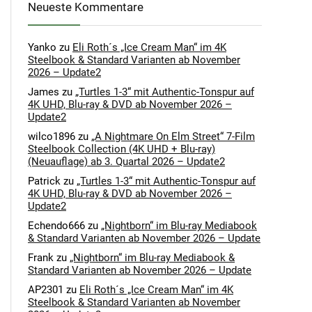
Neueste Kommentare
Yanko
zu
Eli Roth´s „Ice Cream Man“ im 4K
Steelbook & Standard Varianten ab November
2026 – Update2
James
zu
„Turtles 1-3“ mit Authentic-Tonspur auf
4K UHD, Blu-ray & DVD ab November 2026 –
Update2
wilco1896
zu
„A Nightmare On Elm Street“ 7-Film
Steelbook Collection (4K UHD + Blu-ray)
(Neuauflage) ab 3. Quartal 2026 – Update2
Patrick
zu
„Turtles 1-3“ mit Authentic-Tonspur auf
4K UHD, Blu-ray & DVD ab November 2026 –
Update2
Echendo666
zu
„Nightborn“ im Blu-ray Mediabook
& Standard Varianten ab November 2026 – Update
Frank
zu
„Nightborn“ im Blu-ray Mediabook &
Standard Varianten ab November 2026 – Update
AP2301
zu
Eli Roth´s „Ice Cream Man“ im 4K
Steelbook & Standard Varianten ab November