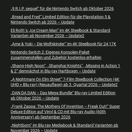
„9 R.I.P. sequel“ für die Nintendo Switch ab Oktober 2026
„Bread and Fred“ Limited Edition für die Playstation 5 &
Nintendo Switch ab 2026 – Update
Eli Roth´s „Ice Cream Man“ im 4K Steelbook & Standard
Varianten ab November 2026 – Update2
„Ame & Yuki – Die Wolfskinder“ im 4K Steelbook für 24,17€
Nintendo Switch 2: Eigenes Konsolen-Paket
zusammenstellen und Zubehör kostenlos erhalten
„Shang-High Noon“, „Shanghai Knights“, „Missing in Action 1
& 2“ demnächst in Blu-ray Hartboxen – Update
„A Nightmare On Elm Street“ 7-Film Steelbook Collection (4K
UHD + Blu-ray) (Neuauflage) ab 3. Quartal 2026 – Update2
„DAN DA DAN – Das Mega-Bundle“ Blu-ray Limited Edition
ab Oktober 2026 – Update
„Frank Zappa: The Mothers Of Invention – Freak Out!“ Super
Deluxe Edition auf Vinyl & CD mit Blu-ray Audio (60th
Anniversary) ab September 2026
„Nightborn“ im Blu-ray Mediabook & Standard Varianten ab
November 2026 – Update