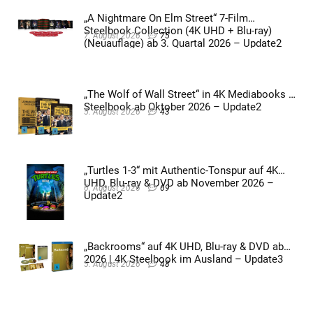
„A Nightmare On Elm Street“ 7-Film
Steelbook Collection (4K UHD + Blu-ray)
7. August 2026
75
(Neuauflage) ab 3. Quartal 2026 – Update2
„The Wolf of Wall Street“ in 4K Mediabooks &
Steelbook ab Oktober 2026 – Update2
5. August 2026
43
„Turtles 1-3“ mit Authentic-Tonspur auf 4K
UHD, Blu-ray & DVD ab November 2026 –
6. August 2026
69
Update2
„Backrooms“ auf 4K UHD, Blu-ray & DVD ab
2026 | 4K Steelbook im Ausland – Update3
5. August 2026
48