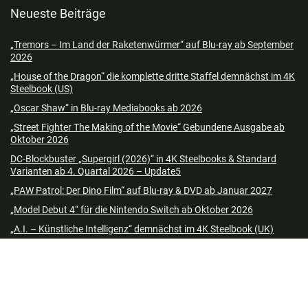
Neueste Beiträge
„Tremors – Im Land der Raketenwürmer“ auf Blu-ray ab September
2026
„House of the Dragon“ die komplette dritte Staffel demnächst im 4K
Steelbook (US)
„Oscar Shaw“ in Blu-ray Mediabooks ab 2026
„Street Fighter The Making of the Movie“ Gebundene Ausgabe ab
Oktober 2026
DC-Blockbuster „Supergirl (2026)“ in 4K Steelbooks & Standard
Varianten ab 4. Quartal 2026 – Update5
„PAW Patrol: Der Dino Film“ auf Blu-ray & DVD ab Januar 2027
„Model Debut 4“ für die Nintendo Switch ab Oktober 2026
„A.I. – Künstliche Intelligenz“ demnächst im 4K Steelbook (UK)
„Let’s Sing 2027“ & „Let’s Sing Abba 2027“ in Standard Varianten &
Mic Bundle ab November 2026
„Trophy – Die Beute bist du“ auf Blu-ray & DVD ab Oktober 2026