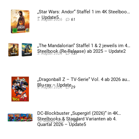
„Star Wars: Andor“ Staffel 1 im 4K Steelbook
– Update5
5. August 2026
61
„The Mandalorian“ Staffel 1 & 2 jeweils im 4K
Steelbook (Re-Release) ab 2025 – Update2
5. August 2026
137
„Dragonball Z – TV-Serie“ Vol. 4 ab 2026 auf
Blu-ray – Update
6. August 2026
29
DC-Blockbuster „Supergirl (2026)“ in 4K
Steelbooks & Standard Varianten ab 4.
10. August 2026
50
Quartal 2026 – Update5