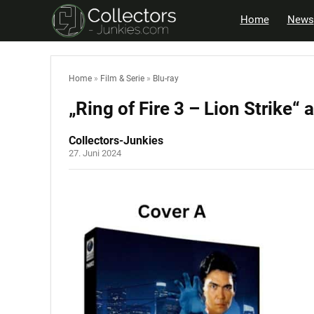
Home
News
Home
»
Film & Serie
»
Blu-ray
„Ring of Fire 3 – Lion Strike“
Collectors-Junkies
27. Juni 2024