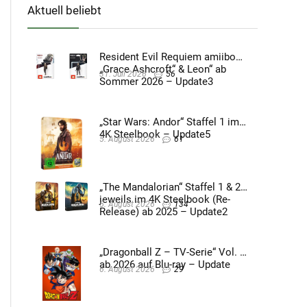
Aktuell beliebt
Resident Evil Requiem amiibo
„Grace Ashcroft“ & Leon“ ab
31. Juli 2026
56
Sommer 2026 – Update3
„Star Wars: Andor“ Staffel 1 im
4K Steelbook – Update5
5. August 2026
61
„The Mandalorian“ Staffel 1 & 2
jeweils im 4K Steelbook (Re-
5. August 2026
134
Release) ab 2025 – Update2
„Dragonball Z – TV-Serie“ Vol. 4
ab 2026 auf Blu-ray – Update
6. August 2026
29