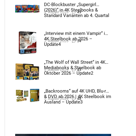
DC-Blockbuster „Supergirl
(2026)“ in 4K Steelbooks &
3. August 2026
49
Standard Varianten ab 4. Quartal
2026 – Update4
„Interview mit einem Vampir“ im
4K Steelbook ab 2026 –
3. August 2026
54
Update4
„The Wolf of Wall Street“ in 4K
Mediabooks & Steelbook ab
5. August 2026
43
Oktober 2026 – Update2
„Backrooms“ auf 4K UHD, Blu-ray
& DVD ab 2026 | 4K Steelbook im
5. August 2026
48
Ausland – Update3