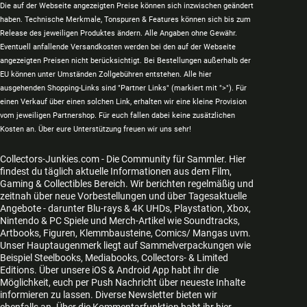
Die auf der Webseite angezeigten Preise können sich inzwischen geändert
haben. Technische Merkmale, Tonspuren & Features können sich bis zum
Release des jeweiligen Produktes ändern. Alle Angaben ohne Gewähr.
Eventuell anfallende Versandkosten werden bei den auf der Webseite
angezeigten Preisen nicht berücksichtigt. Bei Bestellungen außerhalb der
EU können unter Umständen Zollgebühren entstehen. Alle hier
ausgehenden Shopping-Links sind "Partner Links" (markiert mit ">"). Für
einen Verkauf über einen solchen Link, erhalten wir eine kleine Provision
vom jeweiligen Partnershop. Für euch fallen dabei keine zusätzlichen
Kosten an. Über eure Unterstützung freuen wir uns sehr!
Collectors-Junkies.com - Die Community für Sammler. Hier
findest du täglich aktuelle Informationen aus dem Film,
Gaming & Collectibles Bereich. Wir berichten regelmäßig und
zeitnah über neue Vorbestellungen und über Tagesaktuelle
Angebote - darunter Blu-rays & 4K UHDs, Playstation, Xbox,
Nintendo & PC Spiele und Merch-Artikel wie Soundtracks,
Artbooks, Figuren, Klemmbausteine, Comics/ Mangas uvm.
Unser Hauptaugenmerk liegt auf Sammelverpackungen wie
Beispiel Steelbooks, Mediabooks, Collectors- & Limited
Editions. Über unsere iOS & Android App habt ihr die
Möglichkeit, euch per Push Nachricht über neueste Inhalte
informieren zu lassen. Diverse Newsletter bieten wir