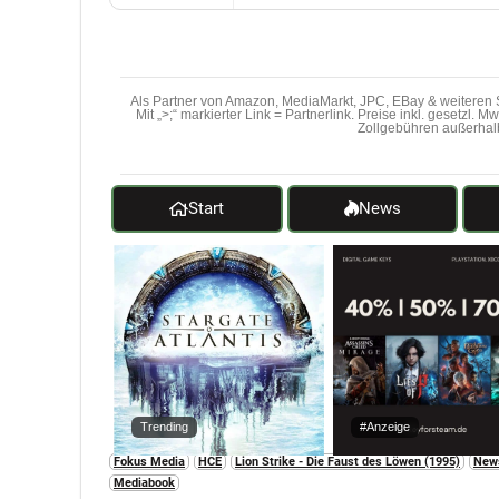
Als Partner von Amazon, MediaMarkt, JPC, EBay & weiteren S
Mit „>;“ markierter Link = Partnerlink. Preise inkl. gesetzl. 
Zollgebühren außerhal
Start
News
Trending
#Anzeige
Fokus Media
HCE
Lion Strike - Die Faust des Löwen (1995)
New
Mediabook