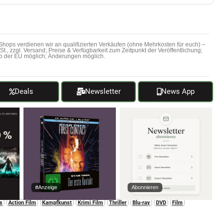
hops verdienen wir an qualifizierten Verkäufen (ohne Mehrkosten für euch) –
MwSt., zzgl. Versand; Preise & Verfügbarkeit zum Zeitpunkt der Veröffentlichung;
b der EU möglich; Änderungen möglich.
Deals
Newsletter
News App
#Anzeige
Abonnieren
s
Action Film
Kampfkunst
Krimi Film
Thriller
Blu-ray
DVD
Film