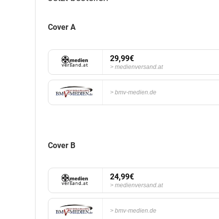
Cover A
29,99€
medienversand.at
bmv-medien.de
Cover B
24,99€
medienversand.at
bmv-medien.de