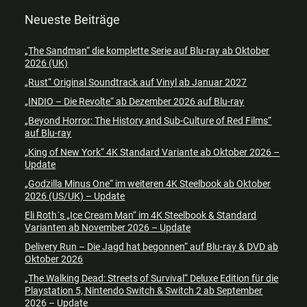
Neueste Beiträge
„The Sandman“ die komplette Serie auf Blu-ray ab Oktober
2026 (UK)
„Rust“ Original Soundtrack auf Vinyl ab Januar 2027
„INDIO – Die Revolte“ ab Dezember 2026 auf Blu-ray
„Beyond Horror: The History and Sub-Culture of Red Films“
auf Blu-ray
„King of New York“ 4K Standard Variante ab Oktober 2026 –
Update
„Godzilla Minus One“ im weiteren 4K Steelbook ab Oktober
2026 (US/UK) – Update
Eli Roth´s „Ice Cream Man“ im 4K Steelbook & Standard
Varianten ab November 2026 – Update
Delivery Run – Die Jagd hat begonnen“ auf Blu-ray & DVD ab
Oktober 2026
„The Walking Dead: Streets of Survival“ Deluxe Edition für die
Playstation 5, Nintendo Switch & Switch 2 ab September
2026 – Update