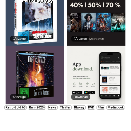
#Anzeige
#Anzeige
#Anzeige
Download
Retro Gold 63
Run (2025)
News
Thriller
Blu-ray
DVD
Film
Mediabook