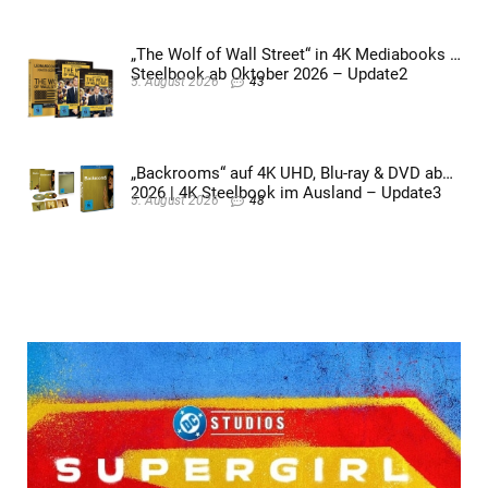
„The Wolf of Wall Street“ in 4K Mediabooks &
Steelbook ab Oktober 2026 – Update2
5. August 2026
43
„Backrooms“ auf 4K UHD, Blu-ray & DVD ab
2026 | 4K Steelbook im Ausland – Update3
5. August 2026
48