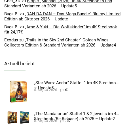
Chef_XD
zu
Biopic „Michael (2026)“ in 4K Steelbooks und
Standard Varianten ab 2026 – Update5
Bugs B.
zu
„DAN DA DAN – Das Mega-Bundle“ Blu-ray Limited
Edition ab Oktober 2026 – Update
Bugs B.
zu
„Ame & Yuki – Die Wolfskinder“ im 4K Steelbook
für 24,17€
Exodus
zu
„Trails in the Sky 2nd Chapter“ Golden Wings
Collectors Edition & Standard Varianten ab 2026 – Update4
Aktuell beliebt
„Star Wars: Andor“ Staffel 1 im 4K Steelbook
– Update5
5. August 2026
61
„The Mandalorian“ Staffel 1 & 2 jeweils im 4K
Steelbook (Re-Release) ab 2025 – Update2
5. August 2026
137