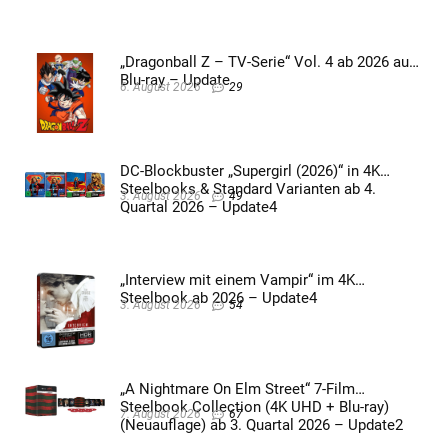
„Dragonball Z – TV-Serie“ Vol. 4 ab 2026 auf
Blu-ray – Update
6. August 2026
29
DC-Blockbuster „Supergirl (2026)“ in 4K
Steelbooks & Standard Varianten ab 4.
3. August 2026
49
Quartal 2026 – Update4
„Interview mit einem Vampir“ im 4K
Steelbook ab 2026 – Update4
3. August 2026
54
„A Nightmare On Elm Street“ 7-Film
Steelbook Collection (4K UHD + Blu-ray)
7. August 2026
67
(Neuauflage) ab 3. Quartal 2026 – Update2