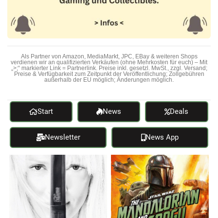
Als Partner von Amazon, MediaMarkt, JPC, EBay & weiteren Shops
verdienen wir an qualifizierten Verkäufen (ohne Mehrkosten für euch) – Mit
„>;“ markierter Link = Partnerlink. Preise inkl. gesetzl. MwSt., zzgl. Versand;
Preise & Verfügbarkeit zum Zeitpunkt der Veröffentlichung; Zollgebühren
außerhalb der EU möglich; Änderungen möglich.
Start
News
Deals
Newsletter
News App