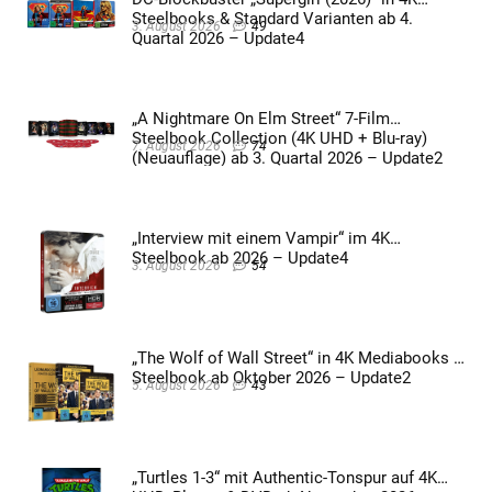
Steelbooks & Standard Varianten ab 4.
3. August 2026
49
Quartal 2026 – Update4
„A Nightmare On Elm Street“ 7-Film
Steelbook Collection (4K UHD + Blu-ray)
7. August 2026
74
(Neuauflage) ab 3. Quartal 2026 – Update2
„Interview mit einem Vampir“ im 4K
Steelbook ab 2026 – Update4
3. August 2026
54
„The Wolf of Wall Street“ in 4K Mediabooks &
Steelbook ab Oktober 2026 – Update2
5. August 2026
43
„Turtles 1-3“ mit Authentic-Tonspur auf 4K