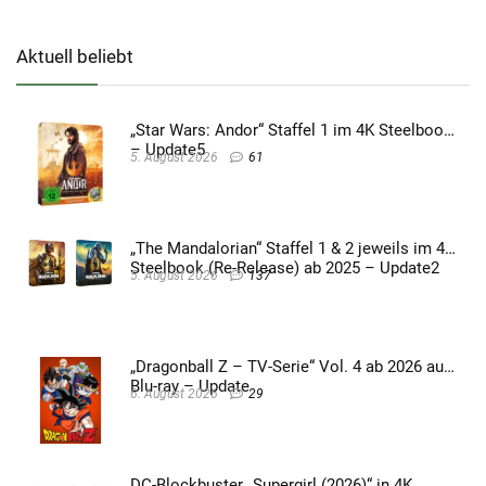
Aktuell beliebt
„Star Wars: Andor“ Staffel 1 im 4K Steelbook
– Update5
5. August 2026
61
„The Mandalorian“ Staffel 1 & 2 jeweils im 4K
Steelbook (Re-Release) ab 2025 – Update2
5. August 2026
137
„Dragonball Z – TV-Serie“ Vol. 4 ab 2026 auf
Blu-ray – Update
6. August 2026
29
DC-Blockbuster „Supergirl (2026)“ in 4K