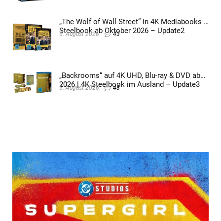
„The Wolf of Wall Street“ in 4K Mediabooks &
Steelbook ab Oktober 2026 – Update2
5. August 2026
43
„Backrooms“ auf 4K UHD, Blu-ray & DVD ab
2026 | 4K Steelbook im Ausland – Update3
5. August 2026
48