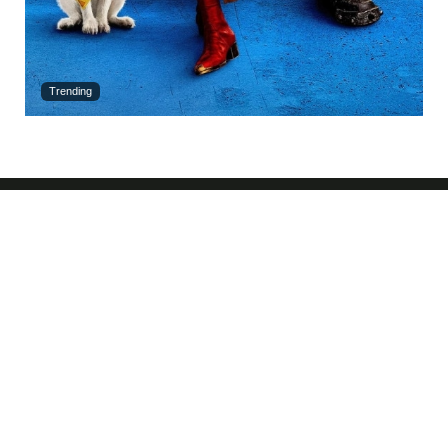
Trending
Neueste Kommentare
Chef_XD
zu
„Godzilla Minus One“ im weiteren 4K Steelbook ab
Oktober 2026 (US/UK) – Update
schnitzel78
zu
„Projekt A & Projekt B“ bald in Standard Varianten
auf 4K UHD & Blu-ray – Update4
Mike
zu
„Mortal Kombat II“ im 4K Steelbook & Standard Varianten
ab August 2026 – Update6
DoomSlayer
zu
Eli Roth´s „Ice Cream Man“ im 4K Steelbook &
Standard Varianten ab November 2026 – Update
Joe
zu
„Mortal Kombat II“ im 4K Steelbook & Standard Varianten ab