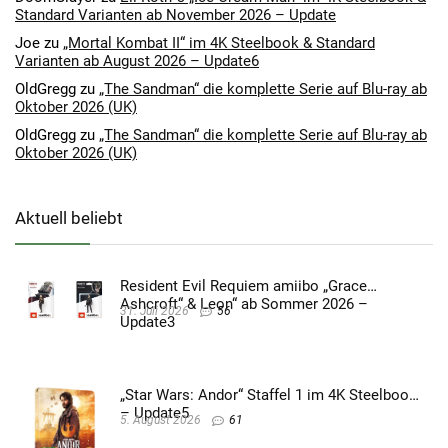
Standard Varianten ab November 2026 – Update
Joe
zu
„Mortal Kombat II“ im 4K Steelbook & Standard
Varianten ab August 2026 – Update6
OldGregg
zu
„The Sandman“ die komplette Serie auf Blu-ray ab
Oktober 2026 (UK)
OldGregg
zu
„The Sandman“ die komplette Serie auf Blu-ray ab
Oktober 2026 (UK)
Aktuell beliebt
Resident Evil Requiem amiibo „Grace
Ashcroft“ & Leon“ ab Sommer 2026 –
31. Juli 2026
56
Update3
„Star Wars: Andor“ Staffel 1 im 4K Steelbook
– Update5
5. August 2026
61