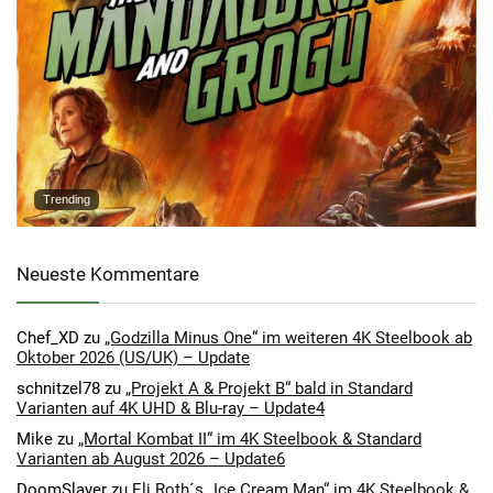
Trending
Neueste Kommentare
Chef_XD
zu
„Godzilla Minus One“ im weiteren 4K Steelbook ab
Oktober 2026 (US/UK) – Update
schnitzel78
zu
„Projekt A & Projekt B“ bald in Standard
Varianten auf 4K UHD & Blu-ray – Update4
Mike
zu
„Mortal Kombat II“ im 4K Steelbook & Standard
Varianten ab August 2026 – Update6
DoomSlayer
zu
Eli Roth´s „Ice Cream Man“ im 4K Steelbook &