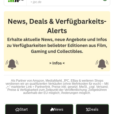
jpc.de
Als Partner von Amazon, MediaMarkt, JPC, EBay & weiteren Shops
verdienen wir an qualifizierten Verkäufen (ohne Mehrkosten für euch) – Mit
„>;“ markierter Link = Partnerlink. Preise inkl. gesetzl. MwSt., zzgl. Versand;
Preise & Verfügbarkeit zum Zeitpunkt der Veröffentlichung; Zollgebühren
außerhalb der EU möglich; Änderungen möglich.
Start
News
Deals