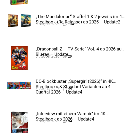
„The Mandalorian“ Staffel 1 & 2 jeweils im 4K
Steelbook (Re-Release) ab 2025 – Update2
5. August 2026
134
„Dragonball Z – TV-Serie“ Vol. 4 ab 2026 auf
Blu-ray – Update
6. August 2026
29
DC-Blockbuster „Supergirl (2026)“ in 4K
Steelbooks & Standard Varianten ab 4.
3. August 2026
49
Quartal 2026 – Update4
„Interview mit einem Vampir“ im 4K
Steelbook ab 2026 – Update4
3. August 2026
54