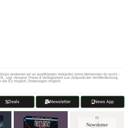
hops verdienen wir an qualifizierten Verkäufen (ohne Mehrkosten für euch) –
MwSt., zzgl. Versand; Preise & Verfügbarkeit zum Zeitpunkt der Veröffentlichung;
b der EU möglich; Änderungen möglich.
Deals
Newsletter
News App