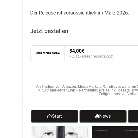
Der Release ist voraussichtlich im März 2026.
Jetzt bestellen
34,00€
blackscreenrecords.com
Als Partner von Amazon, MediaMarkt, JPC, EBay & weiteren S
Mit „>;“ markierter Link = Partnerlink. Preise inkl. gesetzl. 
Zollgebühren außerhal
Start
News