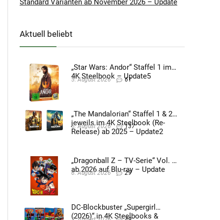
Standard Varianten ab November 2026 – Update
Aktuell beliebt
„Star Wars: Andor“ Staffel 1 im
4K Steelbook – Update5
5. August 2026
61
„The Mandalorian“ Staffel 1 & 2
jeweils im 4K Steelbook (Re-
5. August 2026
137
Release) ab 2025 – Update2
„Dragonball Z – TV-Serie“ Vol. 4
ab 2026 auf Blu-ray – Update
6. August 2026
29
DC-Blockbuster „Supergirl
(2026)“ in 4K Steelbooks &
3. August 2026
49