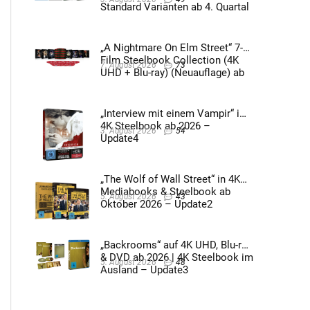
Standard Varianten ab 4. Quartal
2026 – Update4
„A Nightmare On Elm Street“ 7-
Film Steelbook Collection (4K
7. August 2026
73
UHD + Blu-ray) (Neuauflage) ab
3. Quartal 2026 – Update2
„Interview mit einem Vampir“ im
4K Steelbook ab 2026 –
3. August 2026
54
Update4
„The Wolf of Wall Street“ in 4K
Mediabooks & Steelbook ab
5. August 2026
43
Oktober 2026 – Update2
„Backrooms“ auf 4K UHD, Blu-ray
& DVD ab 2026 | 4K Steelbook im
5. August 2026
48
Ausland – Update3