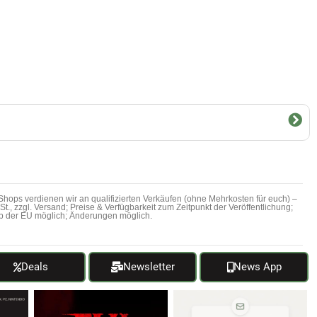
hops verdienen wir an qualifizierten Verkäufen (ohne Mehrkosten für euch) –
MwSt., zzgl. Versand; Preise & Verfügbarkeit zum Zeitpunkt der Veröffentlichung;
b der EU möglich; Änderungen möglich.
Deals
Newsletter
News App