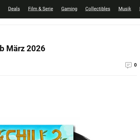
Deals
Film & Serie
Gaming
Collectibles
Musik
 ab März 2026
0