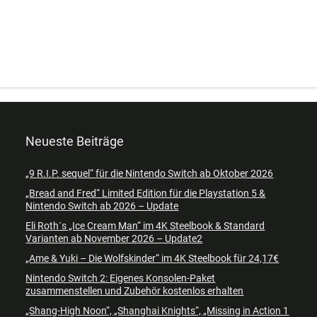
Neueste Beiträge
„9 R.I.P. sequel“ für die Nintendo Switch ab Oktober 2026
„Bread and Fred“ Limited Edition für die Playstation 5 &
Nintendo Switch ab 2026 – Update
Eli Roth´s „Ice Cream Man“ im 4K Steelbook & Standard
Varianten ab November 2026 – Update2
„Ame & Yuki – Die Wolfskinder“ im 4K Steelbook für 24,17€
Nintendo Switch 2: Eigenes Konsolen-Paket
zusammenstellen und Zubehör kostenlos erhalten
„Shang-High Noon“, „Shanghai Knights“, „Missing in Action 1