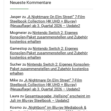
Neueste Kommentare
Jasper
zu
„A Nightmare On Elm Street“ 7-Film
Steelbook Collection (4K UHD + Blu-ray)
(Neuauflage) ab 3. Quartal 2026 – Update2
Mogmeier
zu
Nintendo Switch 2: Eigenes
Konsolen-Paket zusammenstellen und Zubehör
kostenlos erhalten
Gamestop
zu
Nintendo Switch 2: Eigenes
Konsolen-Paket zusammenstellen und Zubehör
kostenlos erhalten
Sucher
zu
Nintendo Switch 2: Eigenes Konsolen-
Paket zusammenstellen und Zubehör kostenlos
erhalten
Mike
zu
„A Nightmare On Elm Street“ 7-Film
Steelbook Collection (4K UHD + Blu-ray)
(Neuauflage) ab 3. Quartal 2026 – Update2
Laura
zu
Gesamtausgabe „Hellsing“ erscheint im
Juli im Blu-ray Steelbook – Update2
Kosmo
zu
„Nightborn“ im Blu-ray Mediabook &