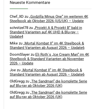
Neueste Kommentare
Chef_XD
zu
„Godzilla Minus One“ im weiteren 4K
Steelbook ab Oktober 2026 (US/UK) – Update
schnitzel78
zu
„Projekt A & Projekt B“ bald in
Standard Varianten auf 4K UHD & Blu-ray –
Update4
Mike
zu
„Mortal Kombat II“ im 4K Steelbook &
Standard Varianten ab August 2026 – Update6
DoomSlayer
zu
Eli Roth´s „Ice Cream Man“ im 4K
Steelbook & Standard Varianten ab November
2026 – Update
Joe
zu
„Mortal Kombat II“ im 4K Steelbook &
Standard Varianten ab August 2026 – Update6
OldGregg
zu
„The Sandman“ die komplette Serie
auf Blu-ray ab Oktober 2026 (UK)
OldGregg
zu
„The Sandman“ die komplette Serie
auf Blu-ray ab Oktober 2026 (UK)