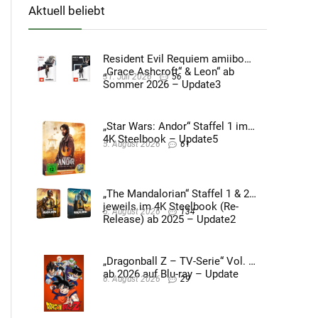
Aktuell beliebt
Resident Evil Requiem amiibo
„Grace Ashcroft“ & Leon“ ab
31. Juli 2026
56
Sommer 2026 – Update3
„Star Wars: Andor“ Staffel 1 im
4K Steelbook – Update5
5. August 2026
61
„The Mandalorian“ Staffel 1 & 2
jeweils im 4K Steelbook (Re-
5. August 2026
134
Release) ab 2025 – Update2
„Dragonball Z – TV-Serie“ Vol. 4
ab 2026 auf Blu-ray – Update
6. August 2026
29