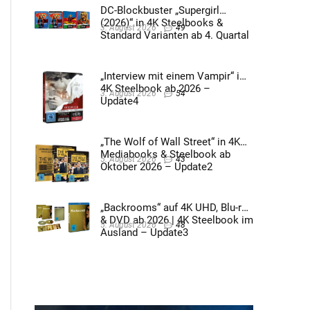
DC-Blockbuster „Supergirl
(2026)“ in 4K Steelbooks &
3. August 2026
49
Standard Varianten ab 4. Quartal
2026 – Update4
„Interview mit einem Vampir“ im
4K Steelbook ab 2026 –
3. August 2026
54
Update4
„The Wolf of Wall Street“ in 4K
Mediabooks & Steelbook ab
5. August 2026
43
Oktober 2026 – Update2
„Backrooms“ auf 4K UHD, Blu-ray
& DVD ab 2026 | 4K Steelbook im
5. August 2026
48
Ausland – Update3