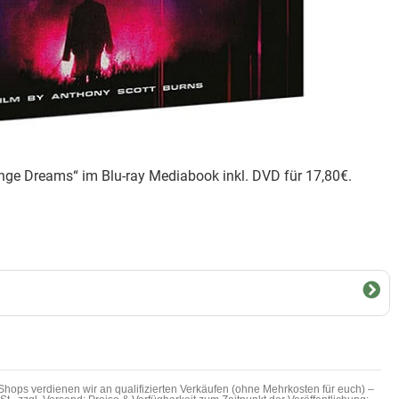
ge Dreams“ im Blu-ray Mediabook inkl. DVD für 17,80€.
hops verdienen wir an qualifizierten Verkäufen (ohne Mehrkosten für euch) –