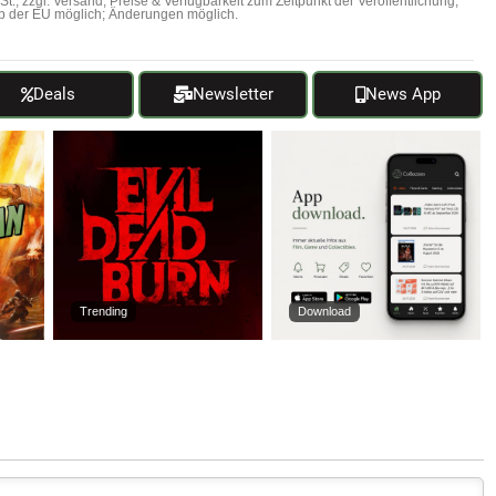
MwSt., zzgl. Versand; Preise & Verfügbarkeit zum Zeitpunkt der Veröffentlichung;
b der EU möglich; Änderungen möglich.
Deals
Newsletter
News App
Trending
Download