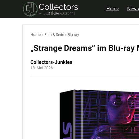
Home
News
Home
»
Film & Serie
»
Blu-ray
„Strange Dreams“ im Blu-ray 
Collectors-Junkies
18. Mai 2026