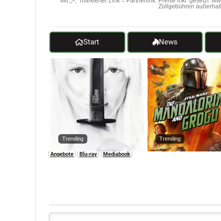
Mit „>;“ markierter Link = Partnerlink. Preise inkl. gesetzl. 
Zollgebühren außerhal
Start
News
Trending
Trending
Angebote
Blu-ray
Mediabook