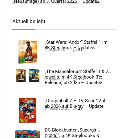
(Neuauflage) ab 3. Quartal 2026 – Update2
Aktuell beliebt
„Star Wars: Andor“ Staffel 1 im
4K Steelbook – Update5
5. August 2026
61
„The Mandalorian“ Staffel 1 & 2
jeweils im 4K Steelbook (Re-
5. August 2026
137
Release) ab 2025 – Update2
„Dragonball Z – TV-Serie“ Vol. 4
ab 2026 auf Blu-ray – Update
6. August 2026
29
DC-Blockbuster „Supergirl
(2026)“ in 4K Steelbooks &
3. August 2026
49