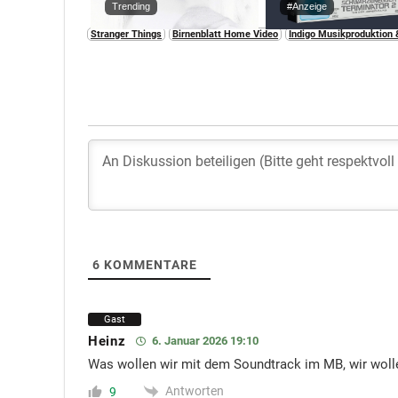
Trending
#Anzeige
Stranger Things
Birnenblatt Home Video
Indigo Musikproduktion
6
KOMMENTARE
Gast
Heinz
6. Januar 2026 19:10
Was wollen wir mit dem Soundtrack im MB, wir woll
Antworten
9