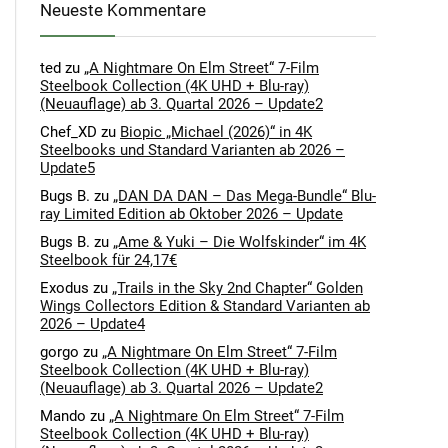
Neueste Kommentare
ted
zu
„A Nightmare On Elm Street“ 7-Film
Steelbook Collection (4K UHD + Blu-ray)
(Neuauflage) ab 3. Quartal 2026 – Update2
Chef_XD
zu
Biopic „Michael (2026)“ in 4K
Steelbooks und Standard Varianten ab 2026 –
Update5
Bugs B.
zu
„DAN DA DAN – Das Mega-Bundle“ Blu-
ray Limited Edition ab Oktober 2026 – Update
Bugs B.
zu
„Ame & Yuki – Die Wolfskinder“ im 4K
Steelbook für 24,17€
Exodus
zu
„Trails in the Sky 2nd Chapter“ Golden
Wings Collectors Edition & Standard Varianten ab
2026 – Update4
gorgo
zu
„A Nightmare On Elm Street“ 7-Film
Steelbook Collection (4K UHD + Blu-ray)
(Neuauflage) ab 3. Quartal 2026 – Update2
Mando
zu
„A Nightmare On Elm Street“ 7-Film
Steelbook Collection (4K UHD + Blu-ray)