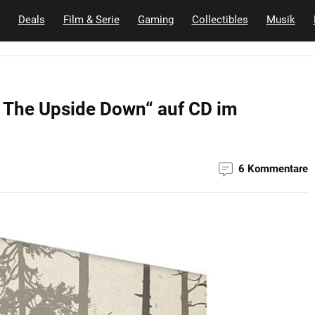
Deals
Film & Serie
Gaming
Collectibles
Musik
m The Upside Down“ auf CD im
6 Kommentare