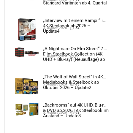
Standard Varianten ab 4. Quartal
2026 – Update4
„Interview mit einem Vampir“ im
4K Steelbook ab 2026 –
3. August 2026
54
Update4
„A Nightmare On Elm Street“ 7-
Film Steelbook Collection (4K
7. August 2026
66
UHD + Blu-ray) (Neuauflage) ab
3. Quartal 2026 – Update2
„The Wolf of Wall Street“ in 4K
Mediabooks & Steelbook ab
5. August 2026
43
Oktober 2026 – Update2
„Backrooms“ auf 4K UHD, Blu-ray
& DVD ab 2026 | 4K Steelbook im
5. August 2026
48
Ausland – Update3