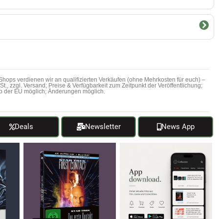
hops verdienen wir an qualifizierten Verkäufen (ohne Mehrkosten für euch) –
MwSt., zzgl. Versand; Preise & Verfügbarkeit zum Zeitpunkt der Veröffentlichung;
b der EU möglich; Änderungen möglich.
Deals
Newsletter
News App