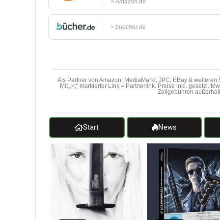
Amazon.de
buecher.de
Als Partner von Amazon, MediaMarkt, JPC, EBay & weiteren S
Mit „>;“ markierter Link = Partnerlink. Preise inkl. gesetzl. 
Zollgebühren außerhal
Start
News