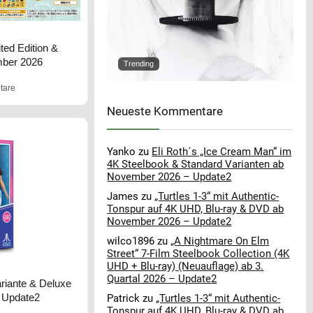
ted Edition &
mber 2026
Trending
tare
Neueste Kommentare
Yanko
zu
Eli Roth´s „Ice Cream Man“ im
4K Steelbook & Standard Varianten ab
November 2026 – Update2
James
zu
„Turtles 1-3“ mit Authentic-
Tonspur auf 4K UHD, Blu-ray & DVD ab
November 2026 – Update2
wilco1896
zu
„A Nightmare On Elm
Street“ 7-Film Steelbook Collection (4K
UHD + Blu-ray) (Neuauflage) ab 3.
Quartal 2026 – Update2
riante & Deluxe
 Update2
Patrick
zu
„Turtles 1-3“ mit Authentic-
Tonspur auf 4K UHD, Blu-ray & DVD ab