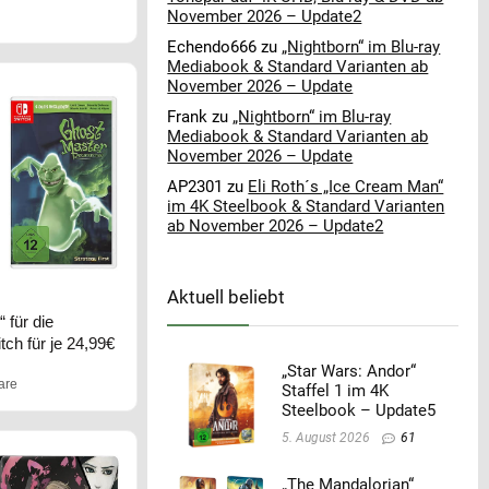
November 2026 – Update2
Echendo666
zu
„Nightborn“ im Blu-ray
Mediabook & Standard Varianten ab
November 2026 – Update
Frank
zu
„Nightborn“ im Blu-ray
Mediabook & Standard Varianten ab
November 2026 – Update
AP2301
zu
Eli Roth´s „Ice Cream Man“
im 4K Steelbook & Standard Varianten
ab November 2026 – Update2
Aktuell beliebt
 für die
tch für je 24,99€
„Star Wars: Andor“
are
Staffel 1 im 4K
Steelbook – Update5
5. August 2026
61
„The Mandalorian“