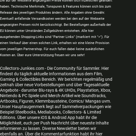
Die auf der Webseite angezeigten Preise können sich inzwischen geändert
haben. Technische Merkmale, Tonspuren & Features können sich bis zum
Release des jeweiligen Produktes ändern. Alle Angaben ohne Gewähr.
Eventuell anfallende Versandkosten werden bei den auf der Webseite
angezeigten Preisen nicht berücksichtigt. Bei Bestellungen außerhalb der
EU können unter Umständen Zollgebühren entstehen. Alle hier
ausgehenden Shopping-Links sind "Partner Links" (markiert mit ">"). Für
einen Verkauf über einen solchen Link, erhalten wir eine kleine Provision
vom jeweiligen Partnershop. Für euch fallen dabei keine zusätzlichen
Kosten an. Über eure Unterstützung freuen wir uns sehr!
Collectors-Junkies.com - Die Community für Sammler. Hier
findest du täglich aktuelle Informationen aus dem Film,
Gaming & Collectibles Bereich. Wir berichten regelmäßig und
zeitnah über neue Vorbestellungen und über Tagesaktuelle
Angebote - darunter Blu-rays & 4K UHDs, Playstation, Xbox,
Nintendo & PC Spiele und Merch-Artikel wie Soundtracks,
Artbooks, Figuren, Klemmbausteine, Comics/ Mangas uvm.
Unser Hauptaugenmerk liegt auf Sammelverpackungen wie
Beispiel Steelbooks, Mediabooks, Collectors- & Limited
Editions. Über unsere iOS & Android App habt ihr die
Möglichkeit, euch per Push Nachricht über neueste Inhalte
informieren zu lassen. Diverse Newsletter bieten wir
ebenfalls an. Über die Kommentarfunktion habt ihr hier