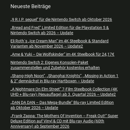
Neueste Beiträge
„9 R.I.P. sequel“ für die Nintendo Switch ab Oktober 2026
„Bread and Fred“ Limited Edition für die Playstation 5 &
Nintendo Switch ab 2026 – Update
Eli Roth´s „Ice Cream Man“ im 4K Steelbook & Standard
Varianten ab November 2026 – Update2
„Ame & Yuki – Die Wolfskinder“ im 4K Steelbook für 24,17€
Nintendo Switch 2: Eigenes Konsolen-Paket
zusammenstellen und Zubehör kostenlos erhalten
„Shang-High Noon“, „Shanghai Knights“, „Missing in Action 1
& 2“ demnächst in Blu-ray Hartboxen – Update
„A Nightmare On Elm Street“ 7-Film Steelbook Collection (4K
UHD + Blu-ray) (Neuauflage) ab 3. Quartal 2026 – Update2
„DAN DA DAN – Das Mega-Bundle“ Blu-ray Limited Edition
ab Oktober 2026 – Update
„Frank Zappa: The Mothers Of Invention – Freak Out!“ Super
Deluxe Edition auf Vinyl & CD mit Blu-ray Audio (60th
Anniversary) ab September 2026