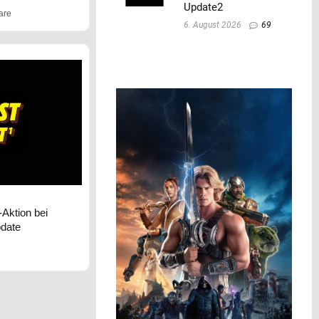
Update2
are
6. August 2026
69
Aktion bei
pdate