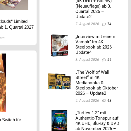
(4K UHD + Blu-ray)
(Neuauflage) ab 3.
Quartal 2026 –
Update2
Clouds“ Limited
7. August 2026
74
ab 1. Quartal 2027
„Interview mit einem
are
Vampir“ im 4K
Steelbook ab 2026 –
Update4
3. August 2026
54
„The Wolf of Wall
Street“ in 4K
Mediabooks &
Steelbook ab Oktober
2026 – Update2
5. August 2026
43
„Turtles 1-3“ mit
Authentic-Tonspur auf
 Switch für
4K UHD, Blu-ray & DVD
ab November 2026 –