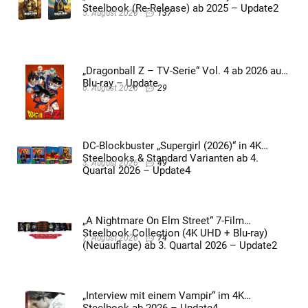
Steelbook (Re-Release) ab 2025 – Update2
5. August 2026
137
„Dragonball Z – TV-Serie“ Vol. 4 ab 2026 auf
Blu-ray – Update
6. August 2026
29
DC-Blockbuster „Supergirl (2026)“ in 4K
Steelbooks & Standard Varianten ab 4.
3. August 2026
49
Quartal 2026 – Update4
„A Nightmare On Elm Street“ 7-Film
Steelbook Collection (4K UHD + Blu-ray)
7. August 2026
74
(Neuauflage) ab 3. Quartal 2026 – Update2
„Interview mit einem Vampir“ im 4K
Steelbook ab 2026 – Update4