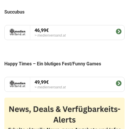
Succubus
46,99€
medienversand.at
Happy Times – Ein blutiges Fest/Funny Games
49,99€
medienversand.at