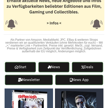
Als Partner von Amazon, MediaMarkt, JPC, EBay & weiteren Shops
verdienen wir an qualifizierten Verkäufen (ohne Mehrkosten für euch) – Mit
„>;“ markierter Link = Partnerlink. Preise inkl. gesetzl. MwSt., zzgl. Versand;
Preise & Verfügbarkeit zum Zeitpunkt der Veröffentlichung; Zollgebühren
außerhalb der EU möglich; Änderungen möglich.
Start
News
Deals
Newsletter
News App