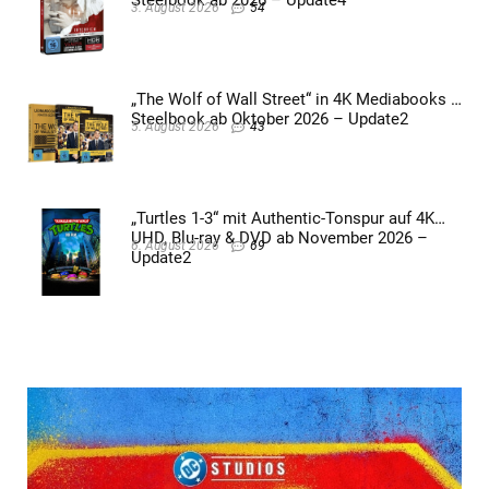
3. August 2026
54
„The Wolf of Wall Street“ in 4K Mediabooks &
Steelbook ab Oktober 2026 – Update2
5. August 2026
43
„Turtles 1-3“ mit Authentic-Tonspur auf 4K
UHD, Blu-ray & DVD ab November 2026 –
6. August 2026
69
Update2