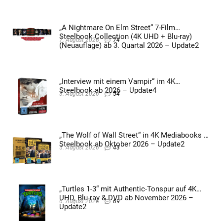
„A Nightmare On Elm Street“ 7-Film
Steelbook Collection (4K UHD + Blu-ray)
7. August 2026
74
(Neuauflage) ab 3. Quartal 2026 – Update2
„Interview mit einem Vampir“ im 4K
Steelbook ab 2026 – Update4
3. August 2026
54
„The Wolf of Wall Street“ in 4K Mediabooks &
Steelbook ab Oktober 2026 – Update2
5. August 2026
43
„Turtles 1-3“ mit Authentic-Tonspur auf 4K
UHD, Blu-ray & DVD ab November 2026 –
6. August 2026
69
Update2