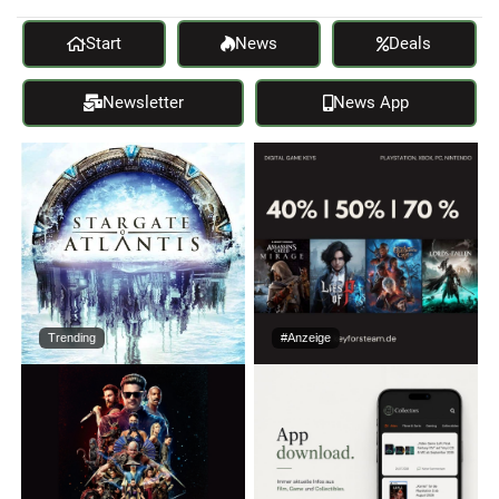
Start
News
Deals
Newsletter
News App
Trending
#Anzeige