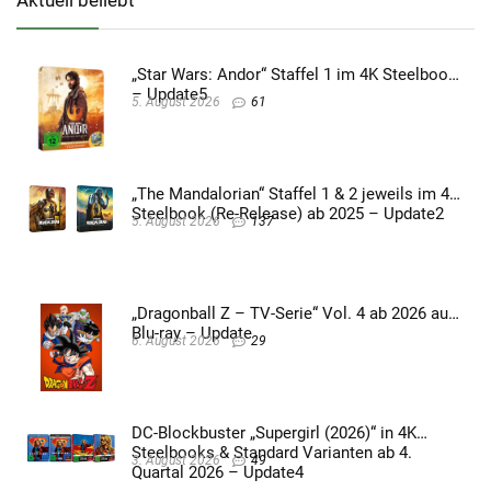
Aktuell beliebt
„Star Wars: Andor“ Staffel 1 im 4K Steelbook
– Update5
5. August 2026
61
„The Mandalorian“ Staffel 1 & 2 jeweils im 4K
Steelbook (Re-Release) ab 2025 – Update2
5. August 2026
137
„Dragonball Z – TV-Serie“ Vol. 4 ab 2026 auf
Blu-ray – Update
6. August 2026
29
DC-Blockbuster „Supergirl (2026)“ in 4K
Steelbooks & Standard Varianten ab 4.
3. August 2026
49
Quartal 2026 – Update4