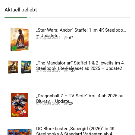
Aktuell beliebt
„Star Wars: Andor“ Staffel 1 im 4K Steelbook
– Update5
5. August 2026
61
„The Mandalorian“ Staffel 1 & 2 jeweils im 4K
Steelbook (Re-Release) ab 2025 – Update2
5. August 2026
137
„Dragonball Z – TV-Serie“ Vol. 4 ab 2026 auf
Blu-ray – Update
6. August 2026
29
DC-Blockbuster „Supergirl (2026)“ in 4K
Steelbooks & Standard Varianten ab 4.