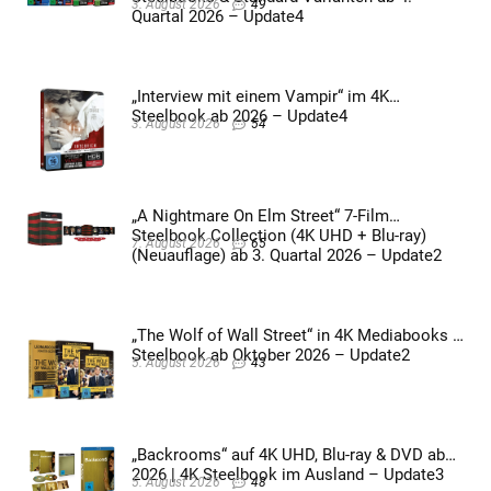
3. August 2026
49
Quartal 2026 – Update4
„Interview mit einem Vampir“ im 4K
Steelbook ab 2026 – Update4
3. August 2026
54
„A Nightmare On Elm Street“ 7-Film
Steelbook Collection (4K UHD + Blu-ray)
7. August 2026
65
(Neuauflage) ab 3. Quartal 2026 – Update2
„The Wolf of Wall Street“ in 4K Mediabooks &
Steelbook ab Oktober 2026 – Update2
5. August 2026
43
„Backrooms“ auf 4K UHD, Blu-ray & DVD ab
2026 | 4K Steelbook im Ausland – Update3
5. August 2026
48