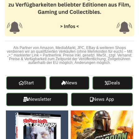
Als Partner von Amazon, MediaMarkt, JPC, EBay & weiteren Shops
verdienen wir an qualifizierten Verkäufen (ohne Mehrkosten für euch) – Mit
„>;“ markierter Link = Partnerlink. Preise inkl. gesetzl. MwSt., zzgl. Versand;
Preise & Verfügbarkeit zum Zeitpunkt der Veröffentlichung; Zollgebühren
außerhalb der EU möglich; Änderungen möglich.
Start
News
Deals
Newsletter
News App