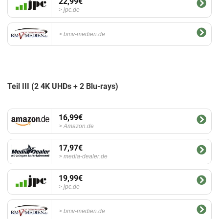
22,99€
jpc.de
bmv-medien.de
Teil III (2 4K UHDs + 2 Blu-rays)
16,99€
Amazon.de
17,97€
media-dealer.de
19,99€
jpc.de
bmv-medien.de