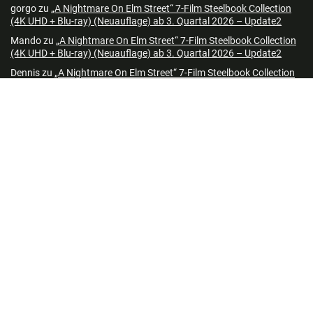
gorgo
zu
„A Nightmare On Elm Street“ 7-Film Steelbook Collection
(4K UHD + Blu-ray) (Neuauflage) ab 3. Quartal 2026 – Update2
Mando
zu
„A Nightmare On Elm Street“ 7-Film Steelbook Collection
(4K UHD + Blu-ray) (Neuauflage) ab 3. Quartal 2026 – Update2
Dennis
zu
„A Nightmare On Elm Street“ 7-Film Steelbook Collection
(4K UHD + Blu-ray) (Neuauflage) ab 3. Quartal 2026 – Update2
Folgen
Neueste Beiträge
„Ame & Yuki – Die Wolfskinder“ im 4K Steelbook für 24,17€
Nintendo Switch 2: Eigenes Konsolen-Paket zusammenstellen und
Zubehör kostenlos erhalten