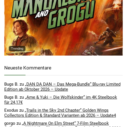
Trending
Neueste Kommentare
Bugs B.
zu
„DAN DA DAN – Das Mega-Bundle“ Blu-ray Limited
Edition ab Oktober 2026 – Update
Bugs B.
zu
„Ame & Yuki – Die Wolfskinder“ im 4K Steelbook
für 24,17€
Exodus
zu
„Trails in the Sky 2nd Chapter“ Golden Wings
Collectors Edition & Standard Varianten ab 2026 – Update4
gorgo
zu
„A Nightmare On Elm Street“ 7-Film Steelbook