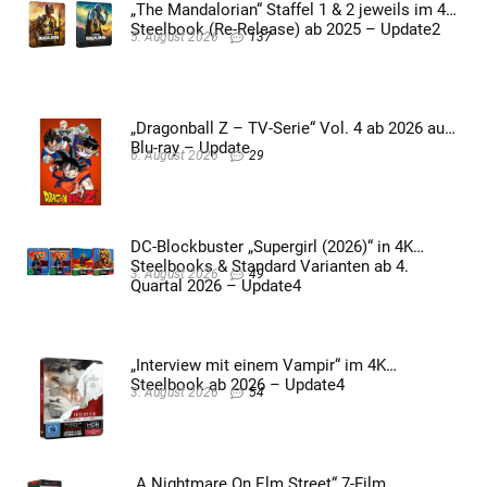
„The Mandalorian“ Staffel 1 & 2 jeweils im 4K
Steelbook (Re-Release) ab 2025 – Update2
5. August 2026
137
„Dragonball Z – TV-Serie“ Vol. 4 ab 2026 auf
Blu-ray – Update
6. August 2026
29
DC-Blockbuster „Supergirl (2026)“ in 4K
Steelbooks & Standard Varianten ab 4.
3. August 2026
49
Quartal 2026 – Update4
„Interview mit einem Vampir“ im 4K
Steelbook ab 2026 – Update4
3. August 2026
54
„A Nightmare On Elm Street“ 7-Film