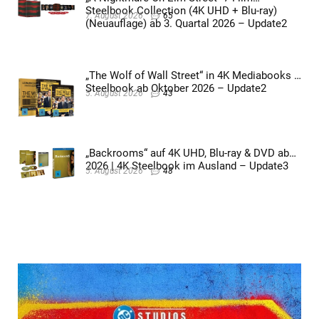
Steelbook Collection (4K UHD + Blu-ray)
7. August 2026
65
(Neuauflage) ab 3. Quartal 2026 – Update2
„The Wolf of Wall Street“ in 4K Mediabooks &
Steelbook ab Oktober 2026 – Update2
5. August 2026
43
„Backrooms“ auf 4K UHD, Blu-ray & DVD ab
2026 | 4K Steelbook im Ausland – Update3
5. August 2026
48