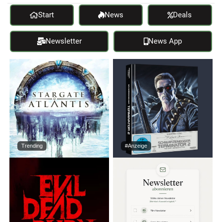
Start
News
Deals
Newsletter
News App
Trending
#Anzeige