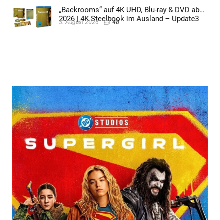
„Backrooms“ auf 4K UHD, Blu-ray & DVD ab
2026 | 4K Steelbook im Ausland – Update3
5. August 2026
48