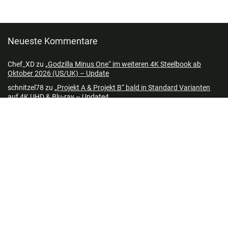
Neueste Kommentare
Chef_XD
zu
„Godzilla Minus One“ im weiteren 4K Steelbook ab
Oktober 2026 (US/UK) – Update
schnitzel78
zu
„Projekt A & Projekt B“ bald in Standard Varianten
auf 4K UHD & Blu-ray – Update4
Mike
zu
„Mortal Kombat II“ im 4K Steelbook & Standard Varianten
ab August 2026 – Update6
DoomSlayer
zu
Eli Roth´s „Ice Cream Man“ im 4K Steelbook &
Standard Varianten ab November 2026 – Update
Joe
zu
„Mortal Kombat II“ im 4K Steelbook & Standard Varianten ab
August 2026 – Update6
OldGregg
zu
„The Sandman“ die komplette Serie auf Blu-ray ab
Oktober 2026 (UK)
Folgen