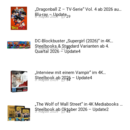
„Dragonball Z – TV-Serie“ Vol. 4 ab 2026 auf
Blu-ray – Update
6. August 2026
29
DC-Blockbuster „Supergirl (2026)“ in 4K
Steelbooks & Standard Varianten ab 4.
3. August 2026
49
Quartal 2026 – Update4
„Interview mit einem Vampir“ im 4K
Steelbook ab 2026 – Update4
3. August 2026
54
„The Wolf of Wall Street“ in 4K Mediabooks &
Steelbook ab Oktober 2026 – Update2
5. August 2026
43