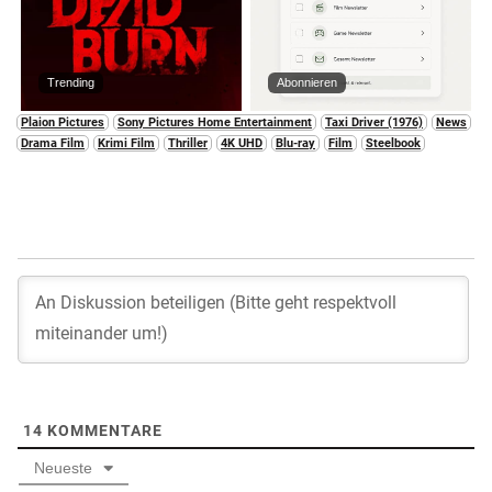
Trending
Abonnieren
Plaion Pictures
Sony Pictures Home Entertainment
Taxi Driver (1976)
News
Drama Film
Krimi Film
Thriller
4K UHD
Blu-ray
Film
Steelbook
14
KOMMENTARE
Neueste