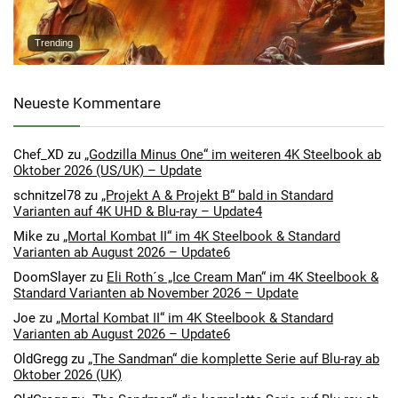
Trending
Neueste Kommentare
Chef_XD
zu
„Godzilla Minus One“ im weiteren 4K Steelbook ab
Oktober 2026 (US/UK) – Update
schnitzel78
zu
„Projekt A & Projekt B“ bald in Standard
Varianten auf 4K UHD & Blu-ray – Update4
Mike
zu
„Mortal Kombat II“ im 4K Steelbook & Standard
Varianten ab August 2026 – Update6
DoomSlayer
zu
Eli Roth´s „Ice Cream Man“ im 4K Steelbook &
Standard Varianten ab November 2026 – Update
Joe
zu
„Mortal Kombat II“ im 4K Steelbook & Standard
Varianten ab August 2026 – Update6
OldGregg
zu
„The Sandman“ die komplette Serie auf Blu-ray ab
Oktober 2026 (UK)