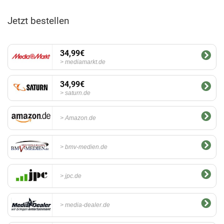
Jetzt bestellen
34,99€
mediamarkt.de
34,99€
saturn.de
Amazon.de
bmv-medien.de
jpc.de
media-dealer.de