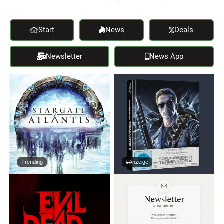
Start
News
Deals
Newsletter
News App
Trending
#Anzeige