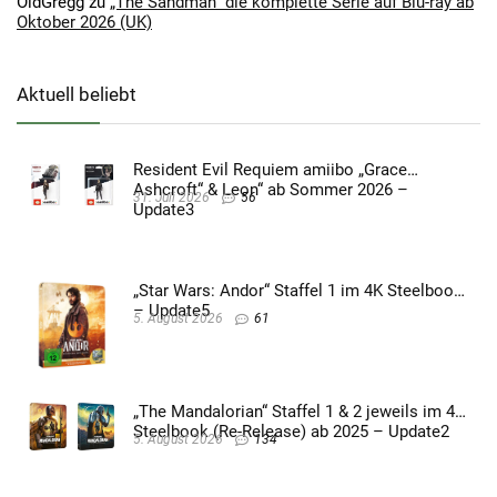
OldGregg
zu
„The Sandman“ die komplette Serie auf Blu-ray ab
Oktober 2026 (UK)
Aktuell beliebt
Resident Evil Requiem amiibo „Grace
Ashcroft“ & Leon“ ab Sommer 2026 –
31. Juli 2026
56
Update3
„Star Wars: Andor“ Staffel 1 im 4K Steelbook
– Update5
5. August 2026
61
„The Mandalorian“ Staffel 1 & 2 jeweils im 4K
Steelbook (Re-Release) ab 2025 – Update2
5. August 2026
134