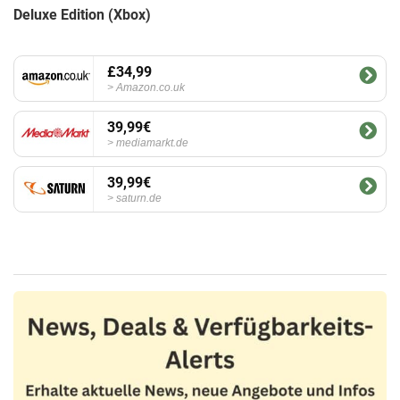
Deluxe Edition (Xbox)
£34,99
Amazon.co.uk
39,99€
mediamarkt.de
39,99€
saturn.de