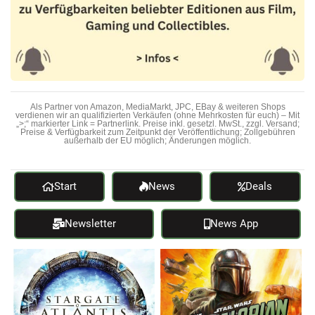
Als Partner von Amazon, MediaMarkt, JPC, EBay & weiteren Shops
verdienen wir an qualifizierten Verkäufen (ohne Mehrkosten für euch) – Mit
„>;“ markierter Link = Partnerlink. Preise inkl. gesetzl. MwSt., zzgl. Versand;
Preise & Verfügbarkeit zum Zeitpunkt der Veröffentlichung; Zollgebühren
außerhalb der EU möglich; Änderungen möglich.
Start
News
Deals
Newsletter
News App