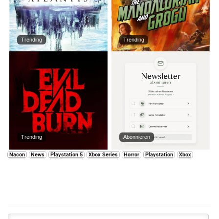
Trending
Trending
Trending
Abonnieren
Nacon
News
Playstation 5
Xbox Series
Horror
Playstation
Xbox