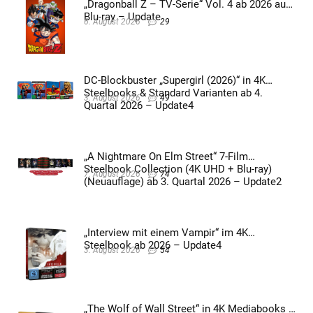
„Dragonball Z – TV-Serie“ Vol. 4 ab 2026 auf
Blu-ray – Update
6. August 2026
29
DC-Blockbuster „Supergirl (2026)“ in 4K
Steelbooks & Standard Varianten ab 4.
3. August 2026
49
Quartal 2026 – Update4
„A Nightmare On Elm Street“ 7-Film
Steelbook Collection (4K UHD + Blu-ray)
7. August 2026
74
(Neuauflage) ab 3. Quartal 2026 – Update2
„Interview mit einem Vampir“ im 4K
Steelbook ab 2026 – Update4
3. August 2026
54
„The Wolf of Wall Street“ in 4K Mediabooks &