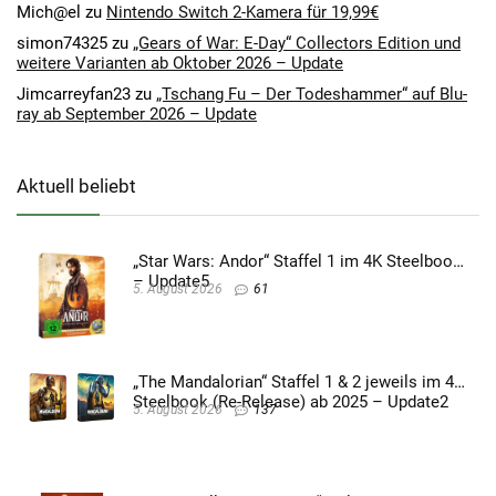
Mich@el
zu
Nintendo Switch 2-Kamera für 19,99€
simon74325
zu
„Gears of War: E-Day“ Collectors Edition und
weitere Varianten ab Oktober 2026 – Update
Jimcarreyfan23
zu
„Tschang Fu – Der Todeshammer“ auf Blu-
ray ab September 2026 – Update
Aktuell beliebt
„Star Wars: Andor“ Staffel 1 im 4K Steelbook
– Update5
5. August 2026
61
„The Mandalorian“ Staffel 1 & 2 jeweils im 4K
Steelbook (Re-Release) ab 2025 – Update2
5. August 2026
137