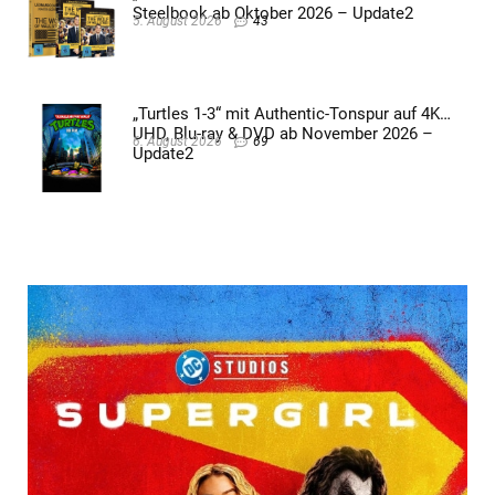
Steelbook ab Oktober 2026 – Update2
5. August 2026
43
„Turtles 1-3“ mit Authentic-Tonspur auf 4K
UHD, Blu-ray & DVD ab November 2026 –
6. August 2026
69
Update2