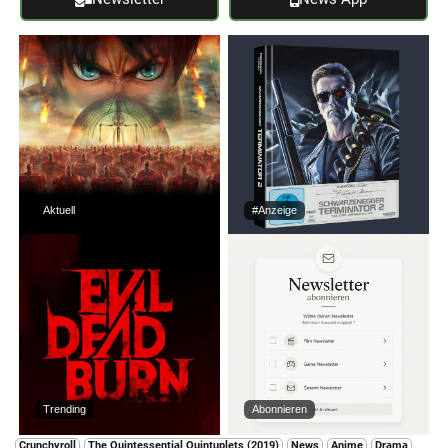
Aktuell
#Anzeige
Trending
Abonnieren
Crunchyroll
The Quintessential Quintuplets (2019)
News
Anime
Drama