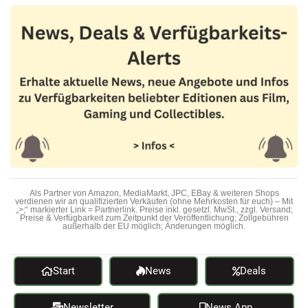
Als Partner von Amazon, MediaMarkt, JPC, EBay & weiteren Shops
verdienen wir an qualifizierten Verkäufen (ohne Mehrkosten für euch) – Mit
„>;“ markierter Link = Partnerlink. Preise inkl. gesetzl. MwSt., zzgl. Versand;
Preise & Verfügbarkeit zum Zeitpunkt der Veröffentlichung; Zollgebühren
außerhalb der EU möglich; Änderungen möglich.
Start
News
Deals
Newsletter
News App