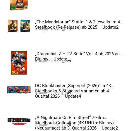
„The Mandalorian“ Staffel 1 & 2 jeweils im 4K
Steelbook (Re-Release) ab 2025 – Update2
5. August 2026
137
„Dragonball Z – TV-Serie“ Vol. 4 ab 2026 auf
Blu-ray – Update
6. August 2026
29
DC-Blockbuster „Supergirl (2026)“ in 4K
Steelbooks & Standard Varianten ab 4.
3. August 2026
49
Quartal 2026 – Update4
„A Nightmare On Elm Street“ 7-Film
Steelbook Collection (4K UHD + Blu-ray)
7. August 2026
75
(Neuauflage) ab 3. Quartal 2026 – Update2