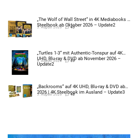
„The Wolf of Wall Street“ in 4K Mediabooks &
Steelbook ab Oktober 2026 – Update2
5. August 2026
43
„Turtles 1-3“ mit Authentic-Tonspur auf 4K
UHD, Blu-ray & DVD ab November 2026 –
6. August 2026
69
Update2
„Backrooms“ auf 4K UHD, Blu-ray & DVD ab
2026 | 4K Steelbook im Ausland – Update3
5. August 2026
48