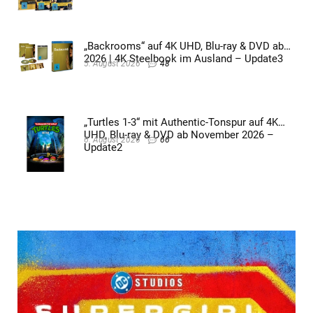
„Backrooms“ auf 4K UHD, Blu-ray & DVD ab
2026 | 4K Steelbook im Ausland – Update3
5. August 2026
48
„Turtles 1-3“ mit Authentic-Tonspur auf 4K
UHD, Blu-ray & DVD ab November 2026 –
6. August 2026
66
Update2