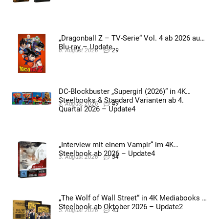
„Dragonball Z – TV-Serie“ Vol. 4 ab 2026 auf
Blu-ray – Update
6. August 2026
29
DC-Blockbuster „Supergirl (2026)“ in 4K
Steelbooks & Standard Varianten ab 4.
3. August 2026
49
Quartal 2026 – Update4
„Interview mit einem Vampir“ im 4K
Steelbook ab 2026 – Update4
3. August 2026
54
„The Wolf of Wall Street“ in 4K Mediabooks &
Steelbook ab Oktober 2026 – Update2
5. August 2026
43