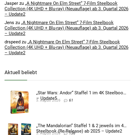
Jasper
zu
„A Nightmare On Elm Street“ 7-Film Steelbook
Collection (4K UHD + Blu-ray) (Neuauflage) ab 3. Quartal 2026
– Update2
Jens
zu
„A Nightmare On Elm Street“ 7-Film Steelbook
Collection (4K UHD + Blu-ray) (Neuauflage) ab 3. Quartal 2026
– Update2
drspeed
zu
„A Nightmare On Elm Street“ 7-Film Steelbook
Collection (4K UHD + Blu-ray) (Neuauflage) ab 3. Quartal 2026
– Update2
Aktuell beliebt
„Star Wars: Andor“ Staffel 1 im 4K Steelbook
– Update5
5. August 2026
61
„The Mandalorian“ Staffel 1 & 2 jeweils im 4K
Steelbook (Re-Release) ab 2025 – Update2
5. August 2026
136